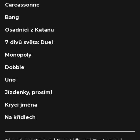
Carcassonne
Bang
Osadníci z Katanu
7 divů světa: Duel
Monopoly
Dobble
Uno
Jízdenky, prosím!
Krycí jména
Na křídlech