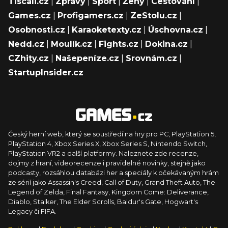
Tiscali.cz
|
Zprávy
|
Sport
|
Ženy
|
Cestování
|
Games.cz
|
Profigamers.cz
|
ZeStolu.cz
|
Osobnosti.cz
|
Karaoketexty.cz
|
Úschovna.cz
|
Nedd.cz
|
Moulík.cz
|
Fights.cz
|
Dokina.cz
|
CZhity.cz
|
Našepeníze.cz
|
Srovnám.cz
|
StartupInsider.cz
Český herní web, který se soustředí na hry pro PC, PlayStation 5,
PlayStation 4, Xbox Series X, Xbox Series S, Nintendo Switch,
PlayStation VR2 a další platformy. Naleznete zde recenze,
dojmy z hraní, videorecenze i pravidelné novinky, stejně jako
podcasty, rozsáhlou databázi her a speciály k očekávaným hrám
ze sérií jako Assassin's Creed, Call of Duty, Grand Theft Auto, The
Legend of Zelda, Final Fantasy, Kingdom Come: Deliverance,
Diablo, Stalker, The Elder Scrolls, Baldur's Gate, Hogwart's
Legacy či FIFA.