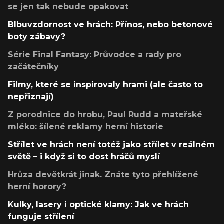
se jen tak nebude opakovat
Blbuvzdornost ve hrách: Přínos, nebo betonové
boty zábavy?
Série Final Fantasy: Průvodce a rady pro
začátečníky
Filmy, které se inspirovaly hrami (ale často to
nepřiznají)
Z porodnice do hrobu, Paul Rudd a mateřské
mléko: šílené reklamy herní historie
Střílet ve hrách není totéž jako střílet v reálném
světě – i když si to dost hráčů myslí
Hrůza devětkrát jinak. Znáte tyto přehlížené
herní horory?
Kulky, lasery i optické klamy: Jak ve hrách
funguje střílení