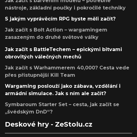
Jak začít s barvením modelů – potřebné
nástroje, základní poučky i pokročilé techniky
S jakým vyprávěcím RPG byste měli začít?
Jak začít s Bolt Action – wargamingem
zasazeným do druhé světové války
Jak začít s BattleTechem – epickými bitvami
obrovitých válečných mechů
Jak začít s Warhammerem 40,000? Cesta vede
přes přístupnější Kill Team
Wargaming poslouží jako zábava, vzdělání i
armádní simulace. Jak s ním ale začít?
Symbaroum Starter Set – cesta, jak začít se
„švédským DnD“?
Deskové hry - ZeStolu.cz