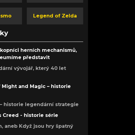
ismo
Legend of Zelda
nky
ůkopníci herních mechanismů,
 neumíme představit
rní vývojář, který 40 let
f Might and Magic – historie
 – historie legendární strategie
s Creed - historie série
h, aneb Když jsou hry špatný