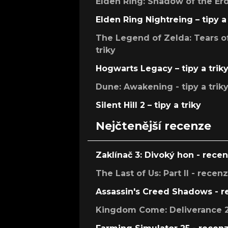
Elden Ring: Shadow of the Erdt
Elden Ring Nightreing – tipy a 
The Legend of Zelda: Tears of
triky
Hogwarts Legacy – tipy a trik
Dune: Awakening - tipy a trik
Silent Hill 2 – tipy a triky
Nejčtenější recenze
Zaklínač 3: Divoký hon - rece
The Last of Us: Part II - recen
Assassin's Creed Shadows - 
Kingdom Come: Deliverance 2