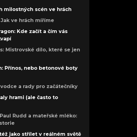
h milostných scén ve hrách
Jak ve hrách míříme
ragon: Kde začít a čím vás
kvapí
: Mistrovské dílo, které se jen
: Přínos, nebo betonové boty
růvodce a rady pro začátečníky
aly hrami (ale často to
 Paul Rudd a mateřské mléko:
storie
též jako střílet v reálném světě