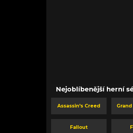
Nejoblíbenější herní sé
Assassin's Creed
Grand
Fallout
F