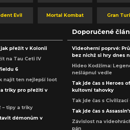
dent Evil
Mortal Kombat
Gran Tur
Doporučené člá
jak přežít v Kolonii
Videoherní poprvé: Pr
bez nichž si hry dnes
žít na Tau Ceti IV
Hideo Kodžima: Legendá
fieldu 6
nešlápnul vedle
k najít ten nejlepší loot
Tak jde čas s Heroes o
a triky pro přežití v
kultovní tahovky
Tak jde čas s Civilizací
 tipy a triky
Tak jde čas s Assassin'
postavit démonům v
Závislost na videohrác
pán