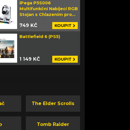
iPega P5S006
Multifunkční Nabíjecí RGB
Stojan s Chlazením pro
PS5 Slim bílý
749 KČ
KOUPIT
Battlefield 6 (PS5)
1 149 KČ
KOUPIT
ač
The Elder Scrolls
o
Tomb Raider