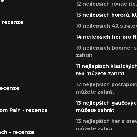
ze
12 nejlepších roguelite
13 nejlepších hororů, k
- recenze
10 nejlepších 4X strate
14 nejlepších her pro 
10 nejlepších boomer s
zahrát
11 nejlepších klasickýc
teď můžete zahrát
12 nejlepších postapoka
recenze
můžete zahrát
13 nejlepších gaučových
tom Pain - recenze
můžete zahrát
13 nejlepších her s ot
můžete zahrát
ach - recenze