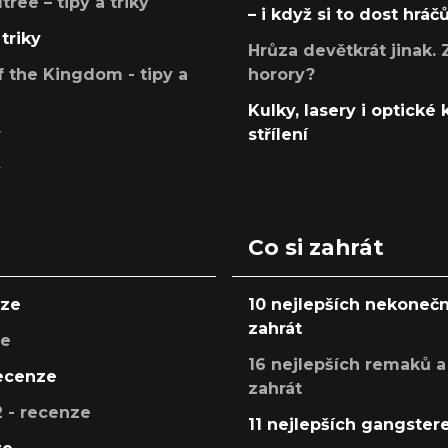
ree – tipy a triky
– i když si to dost hráč
triky
Hrůza devětkrát jinak. 
 the Kingdom - tipy a
horory?
Kulky, lasery i optické
y
střílení
y
Co si zahrát
nze
10 nejlepších nekonečn
zahrát
ze
16 nejlepších remaků a
recenze
zahrát
 - recenze
11 nejlepších gangstere