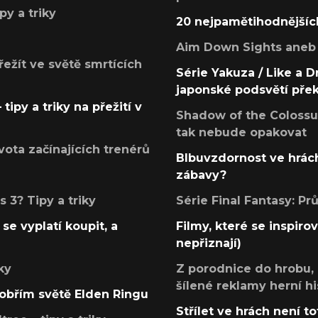
py a triky
20 nejpamětihodnějšíc
Aim Down Sights aneb 
přežít ve světě smrtících
Série Yakuza / Like a D
japonské podsvětí pře
tipy a triky na přežití v
Shadow of the Colossus
tak nebude opakovat
ota začínajících trenérů
Blbuvzdornost ve hrách
zábavy?
 3? Tipy a triky
Série Final Fantasy: P
se vyplatí koupit, a
Filmy, které se inspirov
nepřiznají)
ky
Z porodnice do hrobu,
šílené reklamy herní hi
v obřím světě Elden Ringu
Střílet ve hrách není to