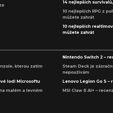
14 nejlepších survivalů
ze
10 nejlepších RPG z poh
můžete zahrát
10 nejlepších realtimový
můžete zahrát
Nintendo Switch 2 – r
onzole, kterou zatím
Steam Deck je zázračné
nepoužívám
ové lodi Microsoftu
Lenovo Legion Go S – 
í na malém a levném
MSI Claw 8 AI+ – rece