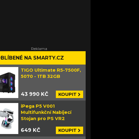
BLÍBENÉ NA SMARTY.CZ
TIGO Ultimate R5-7500F,
5070 - 1TB 32GB
43 990 KČ
KOUPIT
iPega P5 V001
Multifunkční Nabíjecí
Stojan pro PS VR2
649 KČ
KOUPIT