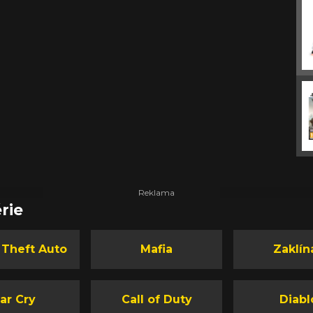
rie
 Theft Auto
Mafia
Zaklín
ar Cry
Call of Duty
Diabl