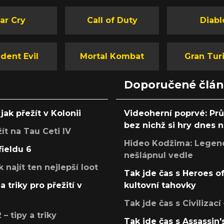
ar Cry
Call of Duty
Diabl
dent Evil
Mortal Kombat
Gran Tur
Doporučené člá
jak přežít v Kolonii
Videoherní poprvé: Pr
bez nichž si hry dnes
žít na Tau Ceti IV
Hideo Kodžima: Legendá
fieldu 6
nešlápnul vedle
k najít ten nejlepší loot
Tak jde čas s Heroes o
a triky pro přežití v
kultovní tahovky
Tak jde čas s Civilizací
 tipy a triky
Tak jde čas s Assassin'