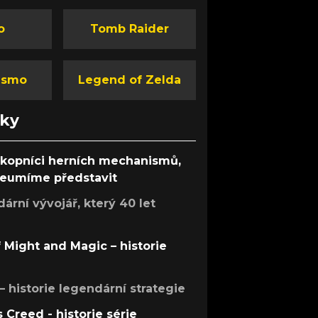
o
Tomb Raider
ismo
Legend of Zelda
nky
ůkopníci herních mechanismů,
 neumíme představit
rní vývojář, který 40 let
f Might and Magic – historie
 – historie legendární strategie
s Creed - historie série