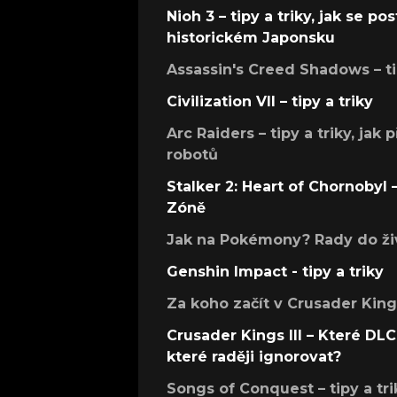
Nioh 3 – tipy a triky, jak se 
historickém Japonsku
Assassin's Creed Shadows – ti
Civilization VII – tipy a triky
Arc Raiders – tipy a triky, jak 
robotů
Stalker 2: Heart of Chornobyl – 
Zóně
Jak na Pokémony? Rady do živ
Genshin Impact - tipy a triky
Za koho začít v Crusader Kings
Crusader Kings III – Které DLC 
které raději ignorovat?
Songs of Conquest – tipy a tri