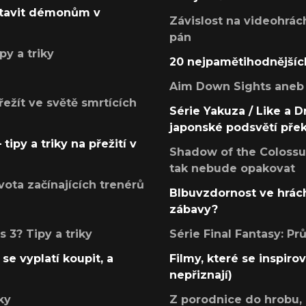
postavit démonům v
Závislost na videohrác
pán
py a triky
20 nejpamětihodnějšíc
Aim Down Sights aneb 
přežít ve světě smrtících
Série Yakuza / Like a D
japonské podsvětí pře
tipy a triky na přežití v
Shadow of the Colossus
tak nebude opakovat
ota začínajících trenérů
Blbuvzdornost ve hrách
zábavy?
 3? Tipy a triky
Série Final Fantasy: P
se vyplatí koupit, a
Filmy, které se inspirov
nepřiznají)
ky
Z porodnice do hrobu,