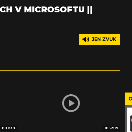
ÍCH V MICROSOFTU ||
JEN ZVUK
O
1:01:38
0:52:19