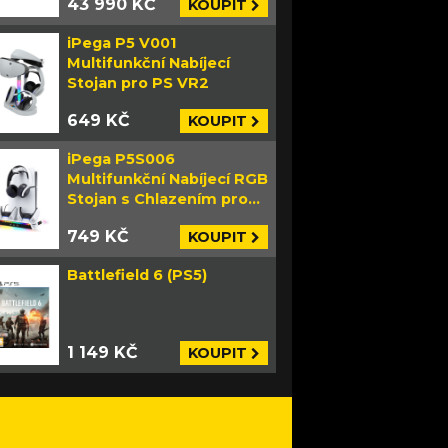
43 990 KČ
KOUPIT
iPega P5 V001
Multifunkční Nabíjecí
Stojan pro PS VR2
649 KČ
KOUPIT
iPega P5S006
Multifunkční Nabíjecí RGB
Stojan s Chlazením pro
PS5 Slim bílý
749 KČ
KOUPIT
Battlefield 6 (PS5)
1 149 KČ
KOUPIT