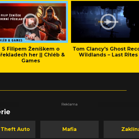
S Filipem Ženíškem o
Tom Clancy's Ghost Rec
řekladech her || Chléb &
Wildlands – Last Rites
Games
rie
 Theft Auto
Mafia
Zaklín