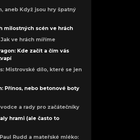
h, aneb Když jsou hry špatný
h milostných scén ve hrách
Jak ve hrách míříme
ragon: Kde začít a čím vás
kvapí
: Mistrovské dílo, které se jen
: Přínos, nebo betonové boty
růvodce a rady pro začátečníky
aly hrami (ale často to
 Paul Rudd a mateřské mléko: