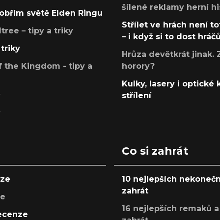
šílené reklamy herní hi
v obřím světě Elden Ringu
Střílet ve hrách není to
ree – tipy a triky
– i když si to dost hráč
triky
Hrůza devětkrát jinak. 
 the Kingdom - tipy a
horory?
Kulky, lasery i optické
y
střílení
y
Co si zahrát
nze
10 nejlepších nekonečn
zahrát
ze
16 nejlepších remaků a
recenze