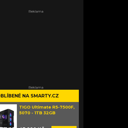
BLÍBENÉ NA SMARTY.CZ
TIGO Ultimate R5-7500F,
5070 - 1TB 32GB