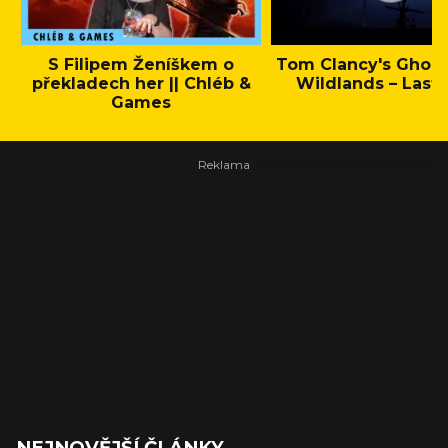
S Filipem Ženíškem o
Tom Clancy's Ghos
překladech her || Chléb &
Wildlands – Last 
Games
NEJNOVĚJŠÍ ČLÁNKY