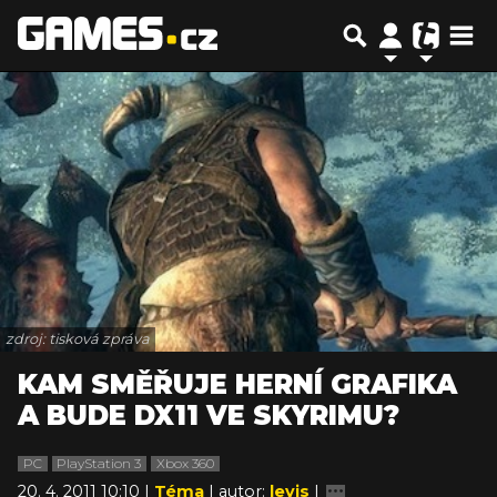
zdroj: tisková zpráva
KAM SMĚŘUJE HERNÍ GRAFIKA
A BUDE DX11 VE SKYRIMU?
PC
PlayStation 3
Xbox 360
20. 4. 2011 10:10 |
Téma
| autor:
levis
|