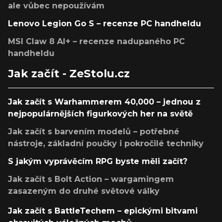
ale vůbec nepoužívám
Lenovo Legion Go S – recenze PC handheldu
MSI Claw 8 AI+ – recenze nadupaného PC
handheldu
Jak začít - ZeStolu.cz
Jak začít s Warhammerem 40,000 – jednou z
nejpopulárnějších figurkových her na světě
Jak začít s barvením modelů – potřebné
nástroje, základní poučky i pokročilé techniky
S jakým vyprávěcím RPG byste měli začít?
Jak začít s Bolt Action – wargamingem
zasazeným do druhé světové války
Jak začít s BattleTechem – epickými bitvami