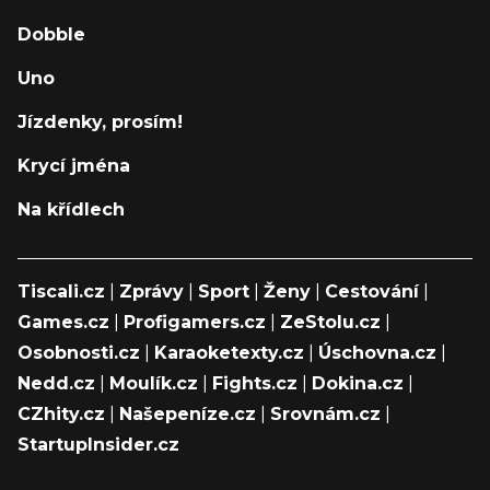
Dobble
Uno
Jízdenky, prosím!
Krycí jména
Na křídlech
Tiscali.cz
|
Zprávy
|
Sport
|
Ženy
|
Cestování
|
Games.cz
|
Profigamers.cz
|
ZeStolu.cz
|
Osobnosti.cz
|
Karaoketexty.cz
|
Úschovna.cz
|
Nedd.cz
|
Moulík.cz
|
Fights.cz
|
Dokina.cz
|
CZhity.cz
|
Našepeníze.cz
|
Srovnám.cz
|
StartupInsider.cz