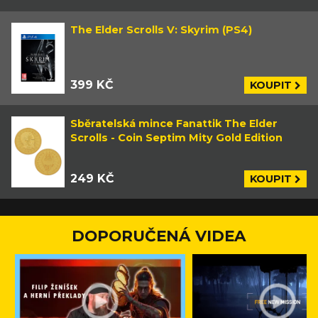
The Elder Scrolls V: Skyrim (PS4)
399 KČ
KOUPIT
Sběratelská mince Fanattik The Elder
Scrolls - Coin Septim Mity Gold Edition
249 KČ
KOUPIT
DOPORUČENÁ VIDEA