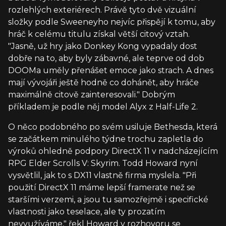
rozlehlých exteriérech. Právě tyto dvě vizuální
složky podle Sweeneyho nejvíc přispějí k tomu, aby
hráč k celému titulu získal větší citový vztah.
"Jasně, už hry jako Donkey Kong vypadaly dost
dobře na to, aby byly zábavné, ale teprve od dob
DOOMa uměly přenášet emoce jako strach. A dnes
mají vývojáři ještě hodně co dohánět, aby hráče
maximálně citově zainteresovali." Dobrým
příkladem je podle něj model Alyx z Half-Life 2.
O něco podobného po svém usiluje Bethesda, která
se začátkem minulého týdne trochu zapletla do
výroků ohledně podpory DirectX 11 v nadcházejícím
RPG Elder Scrolls V: Skyrim. Todd Howard nyní
vysvětlil, jak to s DX11 vlastně firma myslela. "Při
použití DirectX 11 máme lepší framerate než se
staršími verzemi, a jsou tu samozřejmě i specifické
vlastnosti jako teselace, ale ty prozatím
nevyužíváme," řekl Howard v rozhovoru se