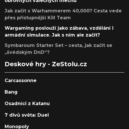
obrovitých válečných mechů
Jak začít s Warhammerem 40,000? Cesta vede
přes přístupnější Kill Team
Wargaming poslouží jako zábava, vzdělání i
armádní simulace. Jak s ním ale začít?
Symbaroum Starter Set – cesta, jak začít se
„švédským DnD“?
Deskové hry - ZeStolu.cz
Carcassonne
Bang
Osadníci z Katanu
7 divů světa: Duel
Monopoly