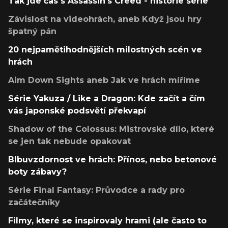
Tak jde čas s Assassin's Creed - historie série
Závislost na videohrách, aneb Když jsou hry
špatný pán
20 nejpamětihodnějších milostných scén ve
hrách
Aim Down Sights aneb Jak ve hrách míříme
Série Yakuza / Like a Dragon: Kde začít a čím
vás japonské podsvětí překvapí
Shadow of the Colossus: Mistrovské dílo, které
se jen tak nebude opakovat
Blbuvzdornost ve hrách: Přínos, nebo betonové
boty zábavy?
Série Final Fantasy: Průvodce a rady pro
začátečníky
Filmy, které se inspirovaly hrami (ale často to