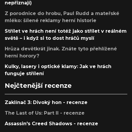
nepřiznají)
Z porodnice do hrobu, Paul Rudd a mateřské
mléko: šílené reklamy herní historie
Střílet ve hrách není totéž jako střílet v reálném
světě – i když si to dost hráčů myslí
Hrůza devětkrát jinak. Znáte tyto přehlížené
herní horory?
Kulky, lasery i optické klamy: Jak ve hrách
funguje střílení
Nejčtenější recenze
Zaklínač 3: Divoký hon - recenze
The Last of Us: Part II - recenze
Assassin's Creed Shadows - recenze