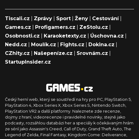
Tiscali.cz
|
Zprávy
|
Sport
|
Ženy
|
Cestování
|
Games.cz
|
Profigamers.cz
|
ZeStolu.cz
|
Osobnosti.cz
|
Karaoketexty.cz
|
Úschovna.cz
|
Nedd.cz
|
Moulík.cz
|
Fights.cz
|
Dokina.cz
|
CZhity.cz
|
Našepeníze.cz
|
Srovnám.cz
|
StartupInsider.cz
Český herní web, který se soustředí na hry pro PC, PlayStation 5,
PlayStation 4, Xbox Series X, Xbox Series S, Nintendo Switch,
PlayStation VR2 a další platformy. Naleznete zde recenze,
dojmy z hraní, videorecenze i pravidelné novinky, stejně jako
podcasty, rozsáhlou databázi her a speciály k očekávaným hrám
ze sérií jako Assassin's Creed, Call of Duty, Grand Theft Auto, The
Legend of Zelda, Final Fantasy, Kingdom Come: Deliverance,