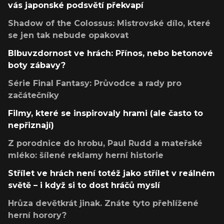
vás japonské podsvětí překvapí
Shadow of the Colossus: Mistrovské dílo, které
se jen tak nebude opakovat
Blbuvzdornost ve hrách: Přínos, nebo betonové
boty zábavy?
Série Final Fantasy: Průvodce a rady pro
začátečníky
Filmy, které se inspirovaly hrami (ale často to
nepřiznají)
Z porodnice do hrobu, Paul Rudd a mateřské
mléko: šílené reklamy herní historie
Střílet ve hrách není totéž jako střílet v reálném
světě – i když si to dost hráčů myslí
Hrůza devětkrát jinak. Znáte tyto přehlížené
herní horory?