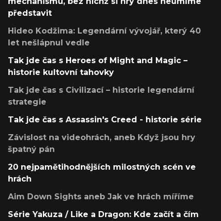
mechanismů, bez nichž si hry dnes neumíme
představit
Hideo Kodžima: Legendární vývojář, který 40
let nešlápnul vedle
Tak jde čas s Heroes of Might and Magic –
historie kultovní tahovky
Tak jde čas s Civilizací – historie legendární
strategie
Tak jde čas s Assassin's Creed - historie série
Závislost na videohrách, aneb Když jsou hry
špatný pán
20 nejpamětihodnějších milostných scén ve
hrách
Aim Down Sights aneb Jak ve hrách míříme
Série Yakuza / Like a Dragon: Kde začít a čím