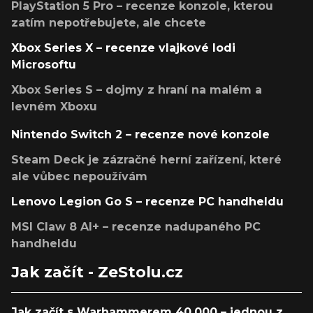
PlayStation 5 Pro – recenze konzole, kterou
zatím nepotřebujete, ale chcete
Xbox Series X – recenze vlajkové lodi
Microsoftu
Xbox Series S – dojmy z hraní na malém a
levném Xboxu
Nintendo Switch 2 – recenze nové konzole
Steam Deck je zázračné herní zařízení, které
ale vůbec nepoužívám
Lenovo Legion Go S – recenze PC handheldu
MSI Claw 8 AI+ – recenze nadupaného PC
handheldu
Jak začít - ZeStolu.cz
Jak začít s Warhammerem 40,000 – jednou z