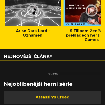
Arise Dark Lord –
S Filipem Ženíšk
Oznámení
překladech her || C
Games
NEJNOVĚJŠÍ ČLÁNKY
Nejoblíbenější herní série
Assassin's Creed