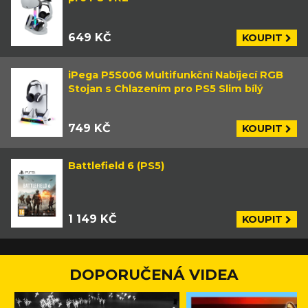
649 KČ
KOUPIT
iPega P5S006 Multifunkční Nabíjecí RGB
Stojan s Chlazením pro PS5 Slim bílý
749 KČ
KOUPIT
Battlefield 6 (PS5)
1 149 KČ
KOUPIT
DOPORUČENÁ VIDEA