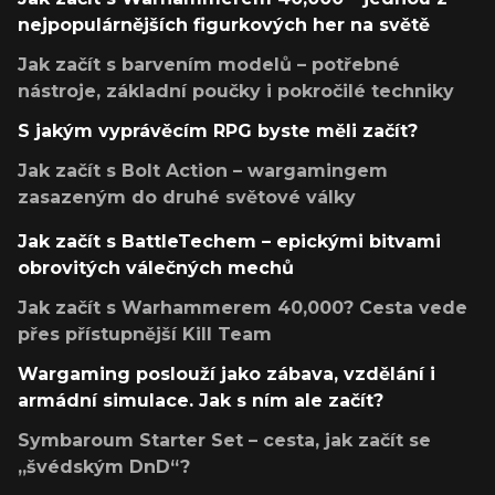
nejpopulárnějších figurkových her na světě
Jak začít s barvením modelů – potřebné
nástroje, základní poučky i pokročilé techniky
S jakým vyprávěcím RPG byste měli začít?
Jak začít s Bolt Action – wargamingem
zasazeným do druhé světové války
Jak začít s BattleTechem – epickými bitvami
obrovitých válečných mechů
Jak začít s Warhammerem 40,000? Cesta vede
přes přístupnější Kill Team
Wargaming poslouží jako zábava, vzdělání i
armádní simulace. Jak s ním ale začít?
Symbaroum Starter Set – cesta, jak začít se
„švédským DnD“?