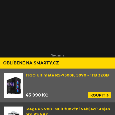
OBLÍBENÉ NA SMARTY.CZ
TIGO Ultimate R5-7500F, 5070 - 1TB 32GB
43 990 KČ
KOUPIT
iPega P5 V001 Multifunkční Nabíjecí Stojan
pro PS VR2