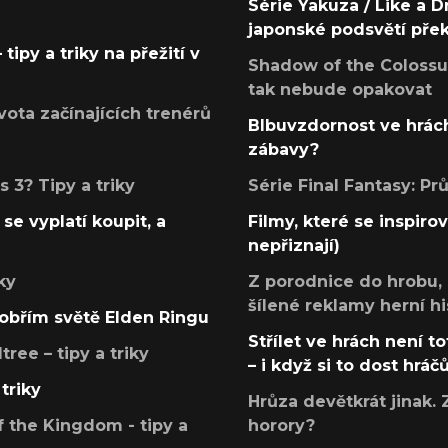
Série Yakuza / Like a D
japonské podsvětí pře
tipy a triky na přežití v
Shadow of the Colossus
tak nebude opakovat
ota začínajících trenérů
Blbuvzdornost ve hrách
zábavy?
 3? Tipy a triky
Série Final Fantasy: P
se vyplatí koupit, a
Filmy, které se inspirov
nepřiznají)
ky
Z porodnice do hrobu,
šílené reklamy herní hi
v obřím světě Elden Ringu
Střílet ve hrách není to
ree – tipy a triky
– i když si to dost hráč
triky
Hrůza devětkrát jinak. 
 the Kingdom - tipy a
horory?