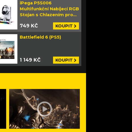
iPega P5S006
Multifunkční Nabíjecí RGB
Stojan s Chlazením pro
PS5 Slim bílý
749 KČ
KOUPIT
Battlefield 6 (PS5)
1 149 KČ
KOUPIT