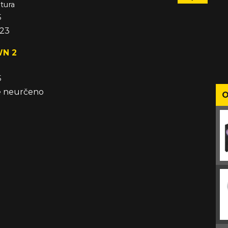
tura
5
023
WN 2
5
že neurčeno
O