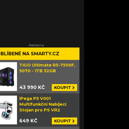
BLÍBENÉ NA SMARTY.CZ
TIGO Ultimate R5-7500F,
5070 - 1TB 32GB
43 990 KČ
KOUPIT
iPega P5 V001
Multifunkční Nabíjecí
Stojan pro PS VR2
649 KČ
KOUPIT