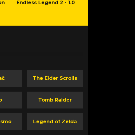
on
Endless Legend 2 - 1.0
Mafia: The Old Co
Man of Honor Ga
ač
The Elder Scrolls
o
Tomb Raider
ismo
Legend of Zelda