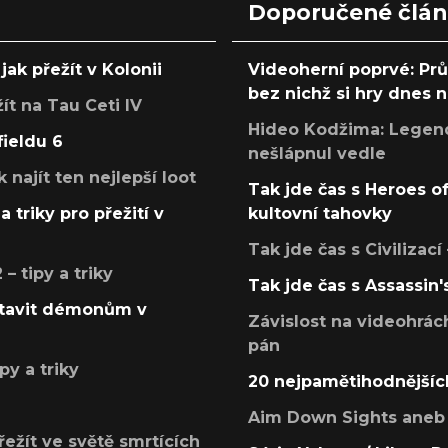
Doporučené člá
jak přežít v Kolonii
Videoherní poprvé: Pr
bez nichž si hry dnes
žít na Tau Ceti IV
Hideo Kodžima: Legendá
fieldu 6
nešlápnul vedle
k najít ten nejlepší loot
Tak jde čas s Heroes o
a triky pro přežití v
kultovní tahovky
Tak jde čas s Civilizací
 tipy a triky
Tak jde čas s Assassin'
postavit démonům v
Závislost na videohrác
pán
py a triky
20 nejpamětihodnějšíc
Aim Down Sights aneb 
přežít ve světě smrtících