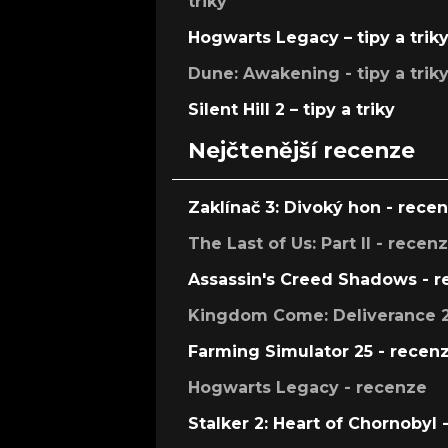
triky
Hogwarts Legacy – tipy a trik
Dune: Awakening - tipy a trik
Silent Hill 2 – tipy a triky
Nejčtenější recenze
Zaklínač 3: Divoký hon - rece
The Last of Us: Part II - recen
Assassin's Creed Shadows - 
Kingdom Come: Deliverance 2
Farming Simulator 25 - recen
Hogwarts Legacy - recenze
Stalker 2: Heart of Chornobyl 