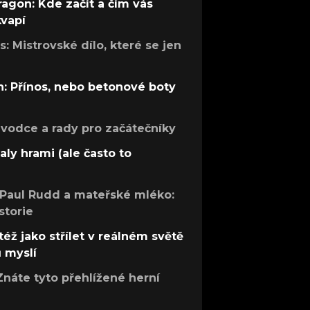
ragon: Kde začít a čím vás
kvapí
: Mistrovské dílo, které se jen
: Přínos, nebo betonové boty
růvodce a rady pro začátečníky
aly hrami (ale často to
 Paul Rudd a mateřské mléko:
storie
též jako střílet v reálném světě
ů myslí
Znáte tyto přehlížené herní