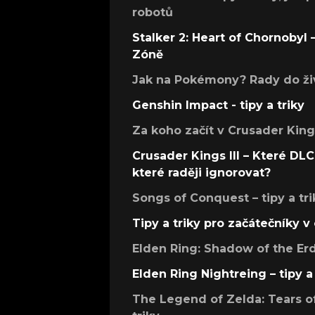
robotů
Stalker 2: Heart of Chornobyl – 
Zóně
Jak na Pokémony? Rady do živ
Genshin Impact - tipy a triky
Za koho začít v Crusader Kings
Crusader Kings III – Které DLC 
které raději ignorovat?
Songs of Conquest – tipy a tri
Tipy a triky pro začátečníky 
Elden Ring: Shadow of the Erdt
Elden Ring Nightreing – tipy a 
The Legend of Zelda: Tears of