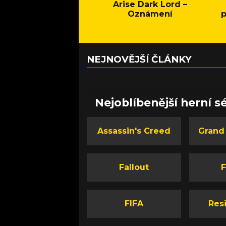
Arise Dark Lord –
Oznámení
p
NEJNOVĚJŠÍ ČLÁNKY
Nejoblíbenější herní sé
Assassin's Creed
Grand
Fallout
F
FIFA
Resi