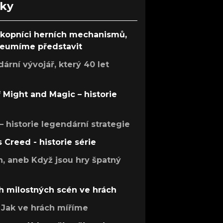
nky
ůkopníci herních mechanismů,
 neumíme představit
rní vývojář, který 40 let
f Might and Magic – historie
 – historie legendární strategie
s Creed - historie série
h, aneb Když jsou hry špatný
h milostných scén ve hrách
Jak ve hrách míříme