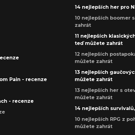
14 nejlepších her pro 
10 nejlepších boomer s
zahrát
11 nejlepších klasickýc
teď můžete zahrát
12 nejlepších postapoka
recenze
můžete zahrát
13 nejlepších gaučových
tom Pain - recenze
můžete zahrát
13 nejlepších her s ot
můžete zahrát
ach - recenze
14 nejlepších survivalů
ze
10 nejlepších RPG z poh
můžete zahrát