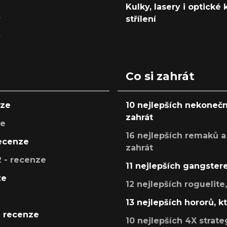
Kulky, lasery i optické
y
střílení
y
Co si zahrát
nze
10 nejlepších nekonečn
zahrát
ze
16 nejlepších remaků a
recenze
zahrát
 - recenze
11 nejlepších gangstere
ze
12 nejlepších roguelite
13 nejlepších hororů, k
- recenze
10 nejlepších 4X strate