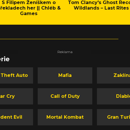
S Filipem Ženíškem o
Tom Clancy's Ghost Rec
řekladech her || Chléb &
Wildlands – Last Rites
Games
rie
 Theft Auto
Mafia
Zaklín
ar Cry
Call of Duty
Diabl
dent Evil
Mortal Kombat
Gran Tur