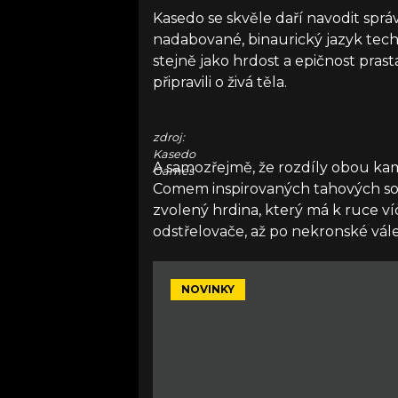
Kasedo se skvěle daří navodit spr
nadabované, binaurický jazyk tec
stejně jako hrdost a epičnost pras
připravili o živá těla.
zdroj:
Kasedo
A samozřejmě, že rozdíly obou ka
Games
Comem inspirovaných tahových sou
zvolený hrdina, který má k ruce víc
odstřelovače, až po nekronské vále
NOVINKY