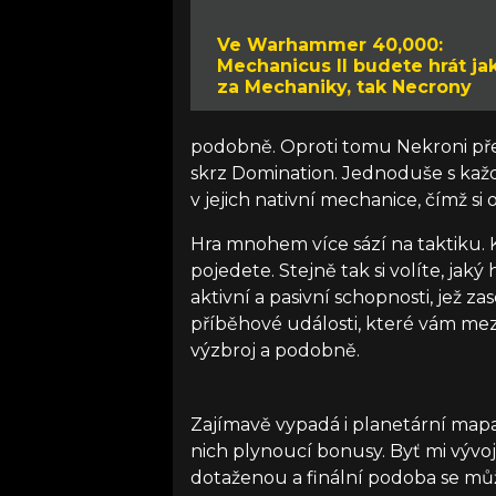
Ve Warhammer 40,000:
Mechanicus II budete hrát ja
za Mechaniky, tak Necrony
podobně. Oproti tomu Nekroni před
skrz Domination. Jednoduše s kaž
v jejich nativní mechanice, čímž s
Hra mnohem více sází na taktiku. K
pojedete. Stejně tak si volíte, jak
aktivní a pasivní schopnosti, jež z
příběhové události, které vám mez
výzbroj a podobně.
Zajímavě vypadá i planetární mapa
nich plynoucí bonusy. Byť mi vývojá
dotaženou a finální podoba se mů