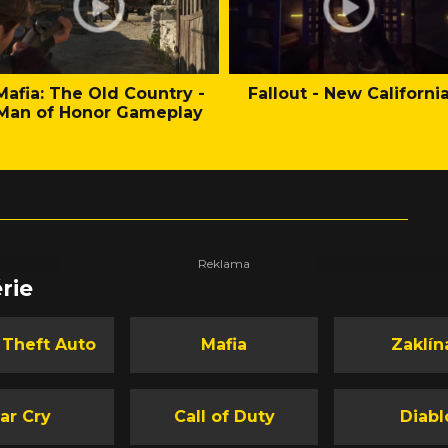
Mafia: The Old Country -
Fallout - New Californi
Man of Honor Gameplay
rie
 Theft Auto
Mafia
Zaklín
ar Cry
Call of Duty
Diabl