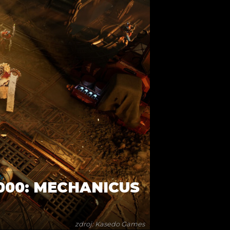
000: MECHANICUS
zdroj: Kasedo Games