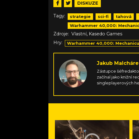
DISKUZE
Tagy:
strategie
sci-fi
tahová
Warhammer 40,000: Mechanicu
,
Zdroje:
Vlastní
Kasedo Games
Hry:
Warhammer 40,000: Mechanicus
Jakub Malcháre
Zástupce šéfredaktor
začínal jako knižní 
singleplayerových he
soulsovek, uklidňuje 
taktizuje u strategií