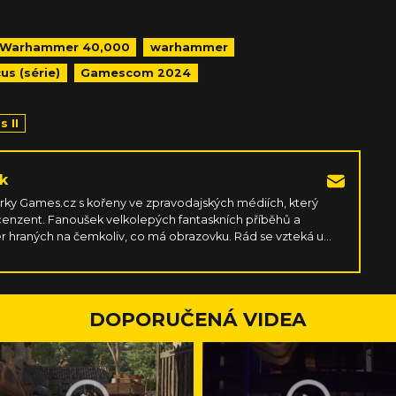
Warhammer 40,000
warhammer
s (série)
Gamescom 2024
 II
k
ky Games.cz s kořeny ve zpravodajských médiích, který
recenzent. Fanoušek velkolepých fantaskních příběhů a
r hraných na čemkoliv, co má obrazovku. Rád se vzteká u
v otevřených světech, hraje si na někoho jiného v RPG,
, hltá všechno kolem nakladatelství DC a dobrou skotskou.
DOPORUČENÁ VIDEA