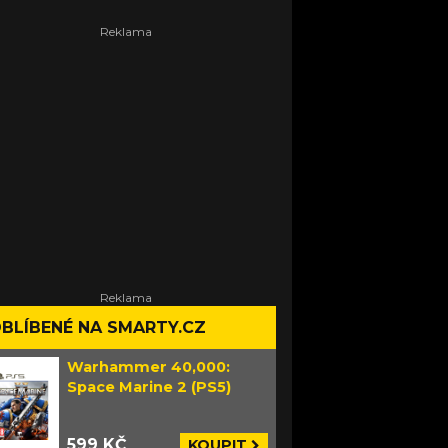
BLÍBENÉ NA SMARTY.CZ
Warhammer 40,000:
Space Marine 2 (PS5)
599 KČ
KOUPIT