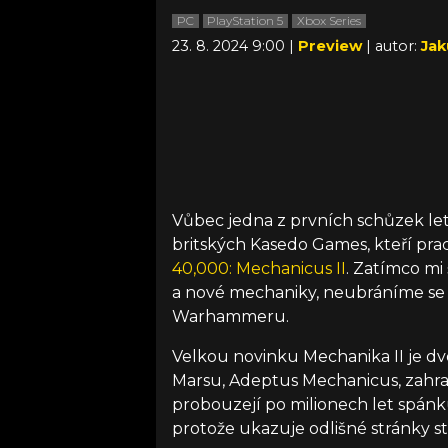
PC
PlayStation 5
Xbox Series
23. 8. 2024 9:00 |
Preview
| autor:
Jak
Vůbec jedna z prvních schůzek l
britských Kasedo Games, kteří pra
40,000: Mechanicus II
. Zatímco mi
a nové mechaniky, neubráníme se
Warhammeru.
Velkou novinku Mechanika II je d
Marsu, Adeptus Mechanicus, zahraj
probouzejí po milionech let spánk
protože ukazuje odlišné stránky st