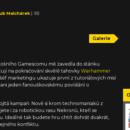
ub Malchárek
|
Galerie
etošního Gamescomu mě zavedla do stánku
cují na pokračování skvělé tahovky
Warhammer
 šéf marketingu ukazuje první z tutoriálových misí
 ani jeden fanouškovskému povídání o
O
vojitá kampaň. Nově si krom technomaniaků z
ete i za robotickou rasu Nekronů, kteří se
u. Ideálně tak budete hru chtít dohrát dvakrát,
ejného konfliktu.