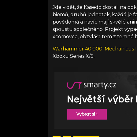
Jde vidět, že Kasedo dostali na 
biomů, druhů jednotek, každá j
povědomá a navíc mají skvělé ani
spoustu společného. Projekt vypa
xcomovce, obzvlášť těm z temné bu
Warhammer 40,000: Mechanicus I
Xboxu Series X/S.