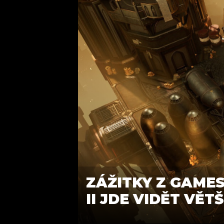
ZÁŽITKY Z GAME
II JDE VIDĚT VĚ