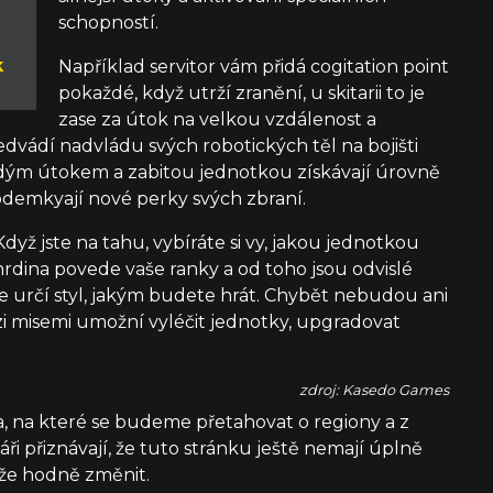
schopností.
k
Například servitor vám přidá cogitation point
pokaždé, když utrží zranění, u skitarii to je
zase za útok na velkou vzdálenost a
vádí nadvládu svých robotických těl na bojišti
dým útokem a zabitou jednotkou získávají úrovně
i odemkyají nové perky svých zbraní.
dyž jste na tahu, vybíráte si vy, jakou jednotkou
ý hrdina povede vaše ranky a od toho jsou odvislé
ase určí styl, jakým budete hrát. Chybět nebudou ani
i misemi umožní vyléčit jednotky, upgradovat
zdroj: Kasedo Games
, na které se budeme přetahovat o regiony a z
ři přiznávají, že tuto stránku ještě nemají úplně
že hodně změnit.