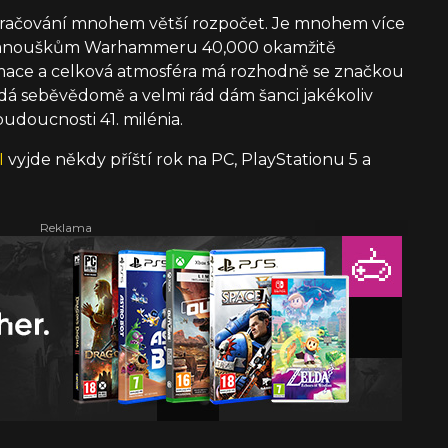
pokračování mnohem větší rozpočet. Je mnohem více
e fanouškům Warhammeru 40,000 okamžitě
mace a celková atmosféra má rozhodně se značkou
dá seběvědomě a velmi rád dám šanci jakékoliv
doucnosti 41. milénia.
I
vyjde někdy příští rok na PC, PlayStationu 5 a