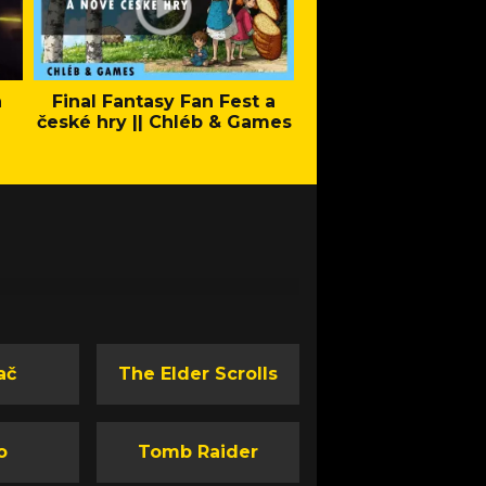
a
Final Fantasy Fan Fest a
Company of Heroes 
české hry || Chléb & Games
Stand - Trail
ač
The Elder Scrolls
o
Tomb Raider