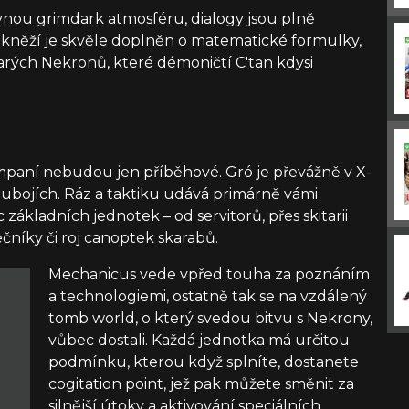
ávnou grimdark atmosféru, dialogy jsou plně
hkněží je skvěle doplněn o matematické formulky,
tarých Nekronů, které démoničtí C'tan kdysi
mpaní nebudou jen příběhové. Gró je převážně v X-
bojích. Ráz a taktiku udává primárně vámi
 základních jednotek – od servitorů, přes skitarii
čníky či roj canoptek skarabů.
Mechanicus vede vpřed touha za poznáním
a technologiemi, ostatně tak se na vzdálený
tomb world, o který svedou bitvu s Nekrony,
vůbec dostali. Každá jednotka má určitou
podmínku, kterou když splníte, dostanete
cogitation point, jež pak můžete směnit za
silnější útoky a aktivování speciálních