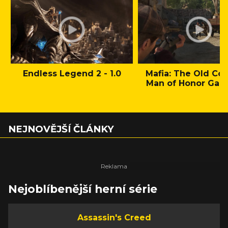
Endless Legend 2 - 1.0
Mafia: The Old Cou
Man of Honor Gam
NEJNOVĚJŠÍ ČLÁNKY
Nejoblíbenější herní série
Assassin's Creed