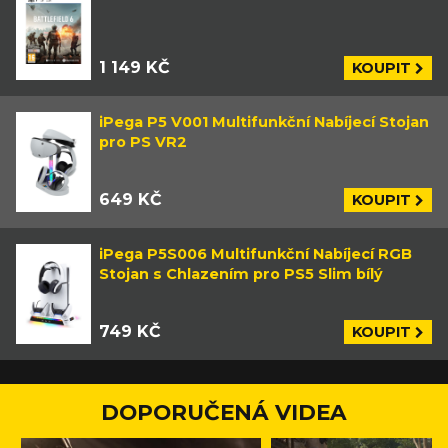
1 149 KČ
KOUPIT
iPega P5 V001 Multifunkční Nabíjecí Stojan
pro PS VR2
649 KČ
KOUPIT
iPega P5S006 Multifunkční Nabíjecí RGB
Stojan s Chlazením pro PS5 Slim bílý
749 KČ
KOUPIT
DOPORUČENÁ VIDEA