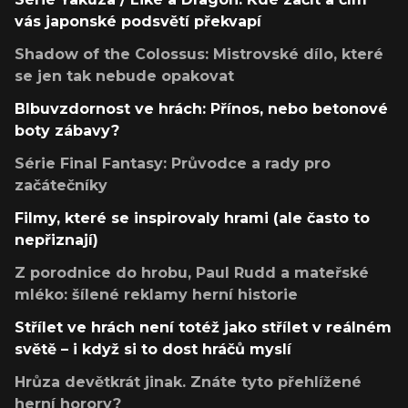
vás japonské podsvětí překvapí
Shadow of the Colossus: Mistrovské dílo, které
se jen tak nebude opakovat
Blbuvzdornost ve hrách: Přínos, nebo betonové
boty zábavy?
Série Final Fantasy: Průvodce a rady pro
začátečníky
Filmy, které se inspirovaly hrami (ale často to
nepřiznají)
Z porodnice do hrobu, Paul Rudd a mateřské
mléko: šílené reklamy herní historie
Střílet ve hrách není totéž jako střílet v reálném
světě – i když si to dost hráčů myslí
Hrůza devětkrát jinak. Znáte tyto přehlížené
herní horory?