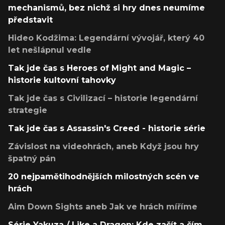
mechanismů, bez nichž si hry dnes neumíme
představit
Hideo Kodžima: Legendární vývojář, který 40
let nešlápnul vedle
Tak jde čas s Heroes of Might and Magic –
historie kultovní tahovky
Tak jde čas s Civilizací – historie legendární
strategie
Tak jde čas s Assassin's Creed - historie série
Závislost na videohrách, aneb Když jsou hry
špatný pán
20 nejpamětihodnějších milostných scén ve
hrách
Aim Down Sights aneb Jak ve hrách míříme
Série Yakuza / Like a Dragon: Kde začít a čím