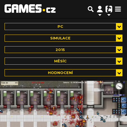
PC
SIMULACE
2015
MĚSÍC
HODNOCENÍ