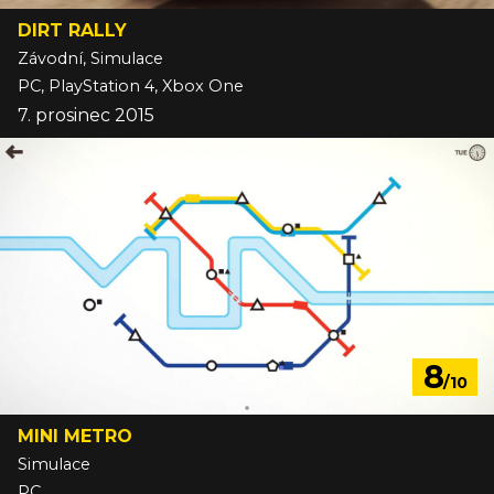
DIRT RALLY
Závodní, Simulace
PC, PlayStation 4, Xbox One
7. prosinec 2015
8
/10
MINI METRO
Simulace
PC