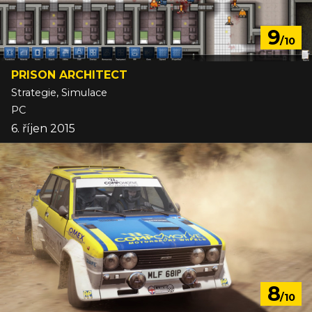
9
/10
PRISON ARCHITECT
Strategie, Simulace
PC
6. říjen 2015
8
/10