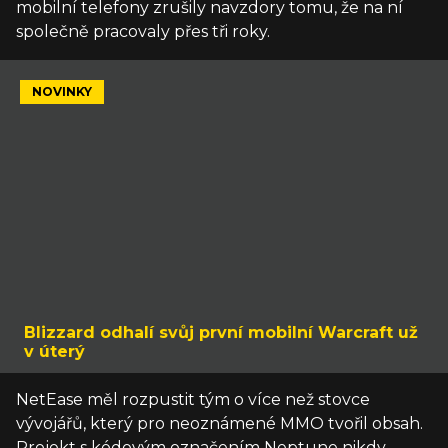
mobilní telefony zrušily navzdory tomu, že na ní
společně pracovaly přes tři roky.
NOVINKY
Blizzard odhalí svůj první mobilní Warcraft už
v úterý
NetEase měl rozpustit tým o více než stovce
vývojářů, který pro neoznámené MMO tvořil obsah.
Projekt s kódovým označením Neptune nikdy