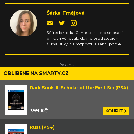
Šárka Tmějová
Šéfredaktorka Games.cz, která se psaní
o hrách věnovala dávno před studiem
žurnalistiky. Na rozpočtu a žánru podle
ní nezáleží, důležité je ve hrách
především srdíčko, ale skvělá hratelnost
a příběh taky neuškodí. Naučila se mířit
na gamepadu, jen aby si nemusela
pořád kupovat nové PC komponenty.
OBLÍBENÉ NA SMARTY.CZ
Dark Souls II: Scholar of the First Sin (PS4)
399 KČ
KOUPIT
Rust (PS4)