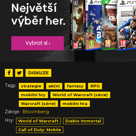
DISKUZE
Tagy:
strategie
akční
fantasy
RPG
mobilní hry
World of Warcraft (série)
Warcraft (série)
mobilní hra
Zdroje:
Bloomberg
Hry:
World of Warcraft
Diablo Immortal
Call of Duty: Mobile