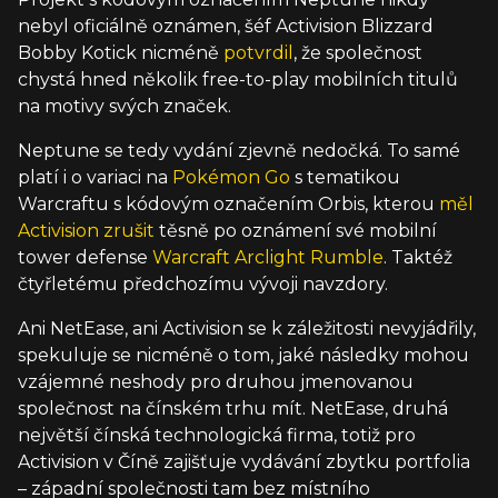
nebyl oficiálně oznámen, šéf Activision Blizzard
Bobby Kotick nicméně
potvrdil
, že společnost
chystá hned několik free-to-play mobilních titulů
na motivy svých značek.
Neptune se tedy vydání zjevně nedočká. To samé
platí i o variaci na
Pokémon Go
s tematikou
Warcraftu s kódovým označením Orbis, kterou
měl
Activision zrušit
těsně po oznámení své mobilní
tower defense
Warcraft Arclight Rumble
. Taktéž
čtyřletému předchozímu vývoji navzdory.
Ani NetEase, ani Activision se k záležitosti nevyjádřily,
spekuluje se nicméně o tom, jaké následky mohou
vzájemné neshody pro druhou jmenovanou
společnost na čínském trhu mít. NetEase, druhá
největší čínská technologická firma, totiž pro
Activision v Číně zajišťuje vydávání zbytku portfolia
– západní společnosti tam bez místního