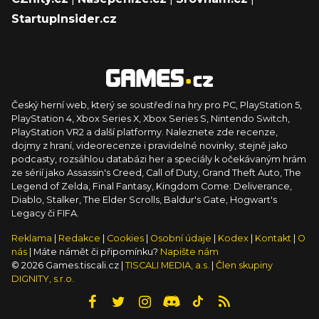
StartupInsider.cz
Český herní web, který se soustředí na hry pro PC, PlayStation 5,
PlayStation 4, Xbox Series X, Xbox Series S, Nintendo Switch,
PlayStation VR2 a další platformy. Naleznete zde recenze,
dojmy z hraní, videorecenze i pravidelné novinky, stejně jako
podcasty, rozsáhlou databázi her a speciály k očekávaným hrám
ze sérií jako Assassin's Creed, Call of Duty, Grand Theft Auto, The
Legend of Zelda, Final Fantasy, Kingdom Come: Deliverance,
Diablo, Stalker, The Elder Scrolls, Baldur's Gate, Hogwart's
Legacy či FIFA.
Reklama
|
Redakce
|
Cookies
|
Osobní údaje
|
Kodex
|
Kontakt
|
O
nás
| Máte námět či připomínku?
Napište nám
© 2026 Games.tiscali.cz |
TISCALI MEDIA, a.s.
|
Člen skupiny
DIGNITY, s.r.o.