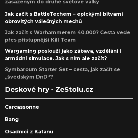
zasazeným do druhé světové války
Jak začít s BattleTechem – epickými bitvami
obrovitých válečných mechů
Jak začít s Warhammerem 40,000? Cesta vede
přes přístupnější Kill Team
Wargaming poslouží jako zábava, vzdělání i
armádní simulace. Jak s ním ale začít?
Symbaroum Starter Set – cesta, jak začít se
„švédským DnD“?
Deskové hry - ZeStolu.cz
Carcassonne
Bang
Osadníci z Katanu