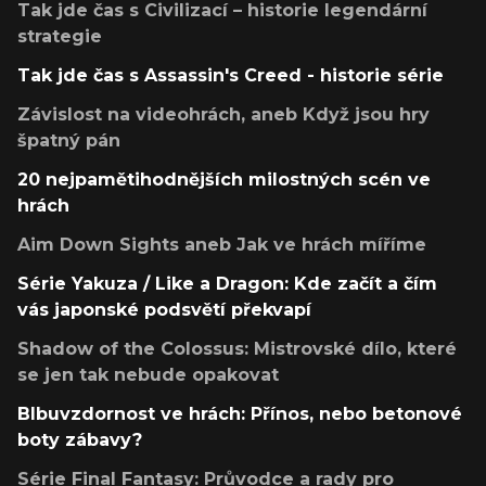
Tak jde čas s Civilizací – historie legendární
strategie
Tak jde čas s Assassin's Creed - historie série
Závislost na videohrách, aneb Když jsou hry
špatný pán
20 nejpamětihodnějších milostných scén ve
hrách
Aim Down Sights aneb Jak ve hrách míříme
Série Yakuza / Like a Dragon: Kde začít a čím
vás japonské podsvětí překvapí
Shadow of the Colossus: Mistrovské dílo, které
se jen tak nebude opakovat
Blbuvzdornost ve hrách: Přínos, nebo betonové
boty zábavy?
Série Final Fantasy: Průvodce a rady pro