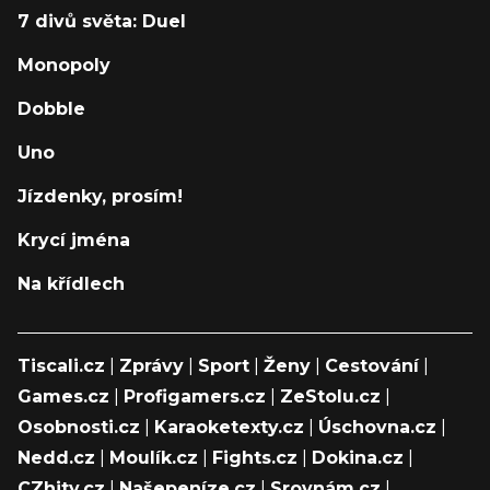
7 divů světa: Duel
Monopoly
Dobble
Uno
Jízdenky, prosím!
Krycí jména
Na křídlech
Tiscali.cz
|
Zprávy
|
Sport
|
Ženy
|
Cestování
|
Games.cz
|
Profigamers.cz
|
ZeStolu.cz
|
Osobnosti.cz
|
Karaoketexty.cz
|
Úschovna.cz
|
Nedd.cz
|
Moulík.cz
|
Fights.cz
|
Dokina.cz
|
CZhity.cz
|
Našepeníze.cz
|
Srovnám.cz
|