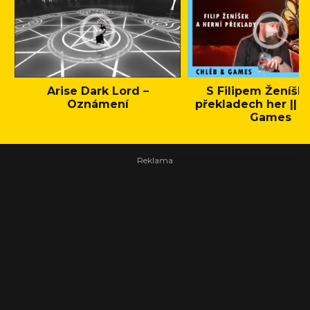
Arise Dark Lord –
S Filipem Ženíšk
Oznámení
překladech her || C
Games