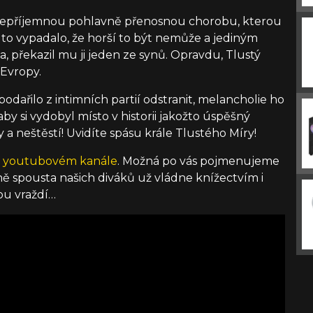
 nepříjemnou pohlavně přenosnou chorobu, kterou
ž to vypadalo, že horší to být nemůže a jediným
 překazil mu ji jeden ze synů. Opravdu, Tlustý
 Evropy.
odařilo z intimních partií odstranit, melancholie ho
 aby si vydobyl místo v historii jakožto úspěšný
y a neštěstí! Uvidíte spásu krále Tlustého Míry!
m
youtubovém kanále
. Možná po vás pojmenujeme
ně spousta našich diváků už vládne knížectvím i
bou vraždí…