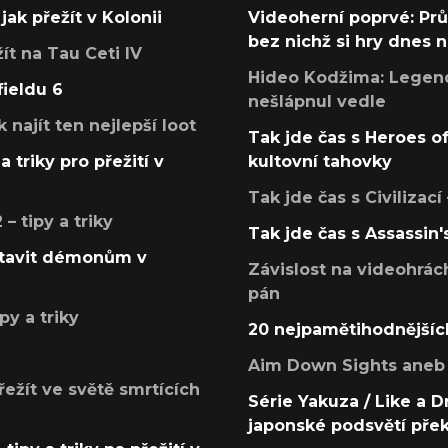
jak přežít v Kolonii
Videoherní poprvé: Pr
bez nichž si hry dnes
žít na Tau Ceti IV
Hideo Kodžima: Legendá
fieldu 6
nešlápnul vedle
k najít ten nejlepší loot
Tak jde čas s Heroes o
a triky pro přežití v
kultovní tahovky
Tak jde čas s Civilizací
 tipy a triky
Tak jde čas s Assassin'
postavit démonům v
Závislost na videohrác
pán
py a triky
20 nejpamětihodnějšíc
Aim Down Sights aneb 
přežít ve světě smrtících
Série Yakuza / Like a D
japonské podsvětí pře