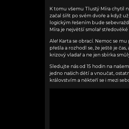
K tomu všemu Tlustý Míra chytil
začal šířit po svém dvoře a když u
logickým řešením bude sebevražda,
Míra je největší smolař středověké
Ale! Karta se obrací. Nemoc se mu p
přešla a rozhodl se, že ještě je čas,
krizový vladař a ne jen sbírka smůl
Sledujte nás od 15 hodin na naše
jedno našich dětí a vnoučat, ostat
královstvím a někteří se i mezi se