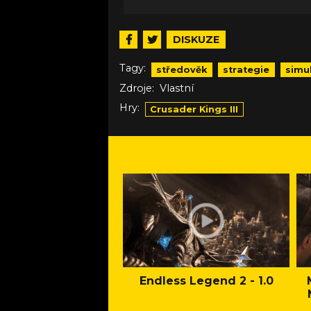
DISKUZE
Tagy:
středověk
strategie
simu
Zdroje:
Vlastní
Hry:
Crusader Kings III
Endless Legend 2 - 1.0