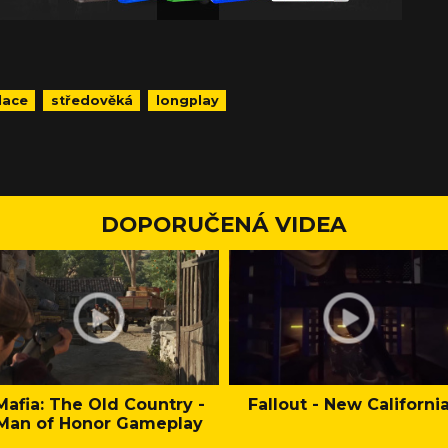
lace
středověká
longplay
DOPORUČENÁ VIDEA
Mafia: The Old Country -
Fallout - New Californi
Man of Honor Gameplay