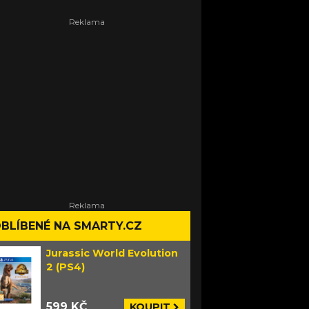
BLÍBENÉ NA SMARTY.CZ
Jurassic World Evolution
2 (PS4)
599 KČ
KOUPIT