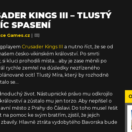
DER KINGS III – TLUSTÝ
ÍC SPASENÍ
ce Games.cz
|
ongplayem
Crusader Kings III
a nutno říct, že se od
ašem česko-vikinském království. Po smrti
 si kluci prohodili místa… aby je zase měnili po
rál rychle zemřel na důsledky nezřízeného
eplánovaně ocitl Tlustý Míra, který by rozhodně
talo se…
dnoduchý život. Nástupnické právo mu odkrojilo
O
álovství a zůstalo mu jen torzo. Aby nepřišel o
avní město z Prahy do Čáslavi. Do toho musel řešit
t na pomoc ke svým bratřím, zjistil, že jejich
ch zbavily. Hlavně ztráta vydobytého Bavorska bude