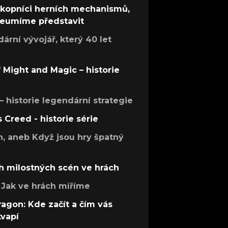
ůkopníci herních mechanismů,
 neumíme představit
rní vývojář, který 40 let
f Might and Magic – historie
 – historie legendární strategie
s Creed - historie série
h, aneb Když jsou hry špatný
h milostných scén ve hrách
Jak ve hrách míříme
ragon: Kde začít a čím vás
kvapí