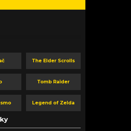
ač
The Elder Scrolls
o
Tomb Raider
ismo
Legend of Zelda
nky