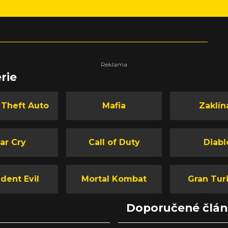
rie
 Theft Auto
Mafia
Zaklín
ar Cry
Call of Duty
Diabl
dent Evil
Mortal Kombat
Gran Tur
Doporučené člá