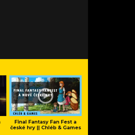
a
Final Fantasy Fan Fest a
Company of Heroes 
české hry || Chléb & Games
Stand - Trail