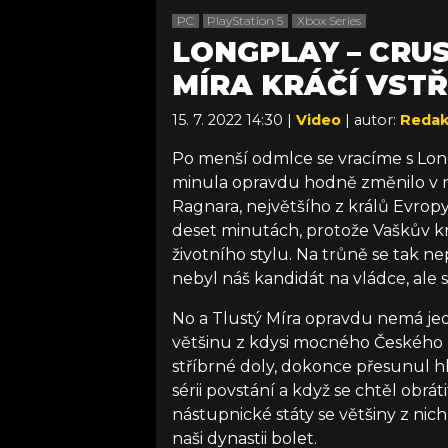
PC
PlayStation 5
Xbox Series
LONGPLAY – CRUSA
MÍRA KRÁČÍ VSTŘ
15. 7. 2022 14:30 |
Video
| autor:
Redak
Po menší odmlce se vracíme s L
minula opravdu hodně změnilo v n
Ragnara, největšího z králů Evropy,
deset minutách, protože Vaškův k
životního stylu. Na trůně se tak n
nebyl náš kandidát na vládce, ale s
No a Tlustý Míra opravdu nemá je
většinu z kdysi mocného Českého kr
stříbrné doly, dokonce přesunul hl
sérii povstání a když se chtěl obráti
nástupnické státy se většiny z ni
naši dynastii bolet.