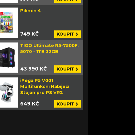
Pikmin 4
749 KČ
KOUPIT
TIGO Ultimate R5-7500F,
5070 - 1TB 32GB
43 990 KČ
KOUPIT
iPega P5 V001
Multifunkční Nabíjecí
Stojan pro PS VR2
649 KČ
KOUPIT