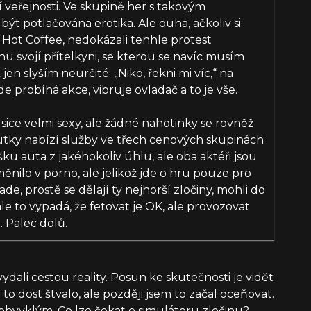
í veřejnosti. Ve skupině her s takovým
t potlačována erotika. Ale ouha, ačkoliv si
m Hot Coffee, nedokázali tenhle protest
 svojí přítelkyni, se kterou se navíc musím
en slyším neurčité: „Niko, řekni mi víc,“ na
 probíhá akce, vibruje ovladač a to je vše.
sice velmi sexy, ale žádné nahotinky se rovněž
utky nabízí služby ve třech cenových skupinách
šku auta z jakéhokoliv úhlu, ale oba aktéři jsou
ěnilo v porno, ale jelikož jde o hru pouze pro
rade, prostě se dělají ty nejhorší zločiny, mohli do
hle to vypadá, že fetovat je OK, ale provozovat
 Palec dolů.
ydali cestou reality. Posun ke skutečnosti je vidět
 dost štvalo, ale později jsem to začal oceňovat.
obvyklým. Co lze čekat o simulátoru zločinu?