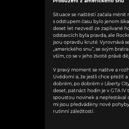
Probuzení z amerického snu
Situace se naštěstí začala měnit 
s odstupem času bylo jenom šika
deset let nezvedl ze zaplivané h
odstavcích byla pravda, ale Rock
jsou opravdu kruté. Vyrovnává s
„amerického snu“, se svým bratra
vším, co se v jeho životě právě děj
V pravý moment se naštve a rozh
Uvědomí si, že jestli chce přežít 
dobrém, po dobrém v Liberty City 
deset, patnáct hodin je v GTA IV 
spoustou novinek a nepřestával 
mi jsou předváděny nové pohyby, 
rutinní záležitostí.