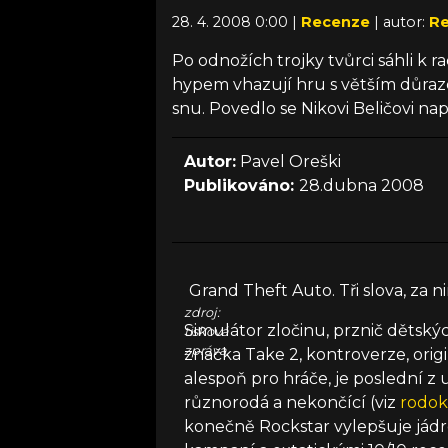
28. 4. 2008 0:00 |
Recenze
| autor:
Re
Po odnožích trojky tvůrci sáhli k
hypem vhazují hru s větším důraz
snu. Povedlo se Nikovi Beličovi na
Autor:
Pavel Oreški
Publikováno:
28.dubna 2008
Grand Theft Auto. Tři slova, za ni
zdroj:
Simulátor zločinu, prznič dětskýc
tisková
zpráva
značka Take 2, kontroverze, origi
alespoň pro hráče, je poslední z
různorodá a nekončící (viz
rodo
konečně Rockstar vylepšuje jádr