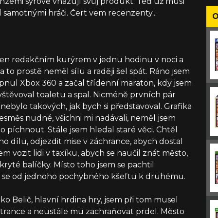
enzemi syrově vhazují svůj produkt. Teď už musí
d samotnými hráči. Čert vem recenzenty...
O
čen redakčním kurýrem v jednu hodinu v noci a
a to prostě neměl sílu a raději šel spát. Ráno jsem
 zapnul Xbox 360 a začal třídenní maraton, kdy jsem
avštěvoval toaletu a spal. Nicméně prvních pár
nebylo takových, jak bych si představoval. Grafika
vesměs nudné, všichni mi nadávali, neměl jsem
 píchnout. Stále jsem hledal staré věci. Chtěl
tího dílu, odjezdit mise v záchrance, abych dostal
 vozit lidi v taxíku, abych se naučil znát město,
kryté balíčky. Místo toho jsem se pachtil
el se od jednoho pochybného kšeftu k druhému.
ko Belič, hlavní hrdina hry, jsem při tom musel
trance a neustále mu zachraňovat prdel. Město