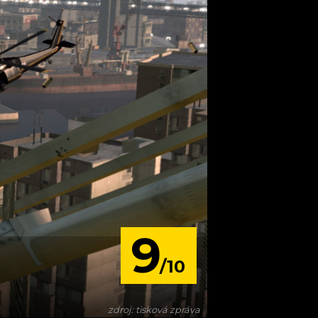
9
/10
zdroj: tisková zpráva