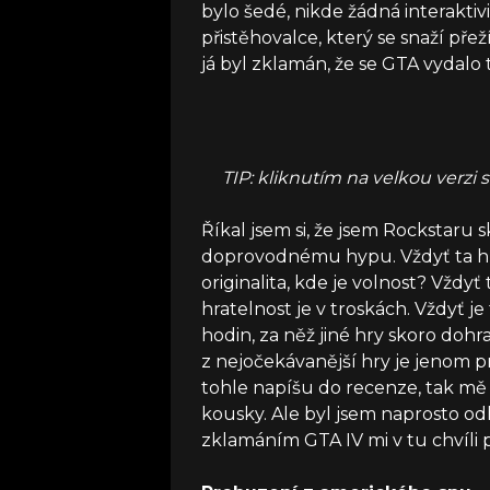
bylo šedé, nikde žádná interaktiv
přistěhovalce, který se snaží přežít
já byl zklamán, že se GTA vydalo
TIP: kliknutím na velkou verzi
Říkal jsem si, že jsem Rockstaru
doprovodnému hypu. Vždyť ta hra
originalita, kde je volnost? Vždyť 
hratelnost je v troskách. Vždyť 
hodin, za něž jiné hry skoro dohr
z nejočekávanější hry je jenom p
tohle napíšu do recenze, tak mě v
kousky. Ale byl jsem naprosto od
zklamáním GTA IV mi v tu chvíli p