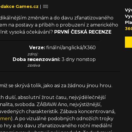
dakce Games.cz
|
Výv
Vy
 radikálnějším změnám a do davu zfanatizovaného
Pl
em na postavy a příběh o probuzení z amerického
36
plnit vysoká očekávání?
PRVNÍ ČESKÁ RECENZE
Verze:
finální/anglická/X360
zdroj:
Doba recenzování:
3 dny nonstop
tisková
zpráva
miž se skrývá tolik, jako asi za žádnou jinou hrou.
h duší, absolutní žrout času, nejvýdělečnější
nalita, svoboda. ZÁBAVA! Ano, nejvýstižnější,
 uvedených charakteristik. Zábava koncentrovaná,
kmen
). A po vizuálně podobných odnožích trojky
o hry a do davu zfanatizovaného roční mediální