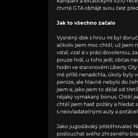
kampaní a extatickými 10/10 rec
čtvrté GTA obhájit svou čest pře
Jak to všechno začalo
Vysněný disk s hrou mi byl doru
ačkoliv jsem moc chtěl, už jsem n
vstal, vzal si v práci dovolenou,
pouze hrál, u toho jedl, občas n
hodin ve staronovém Liberty City 
mě příliš nenadchla, úkoly byly 
peníze, ale hlavně nebylo do čeho
jsem si, jako jsem to dělal od tře
nějaký vymakaný bonus. Chtěl jsem
chtěl jsem hasit požáry a hledat s
s neovladatelnými auty a potác
Jako jugoslávský přistěhovalec Ni
poslouchat svého zhrzeného bra