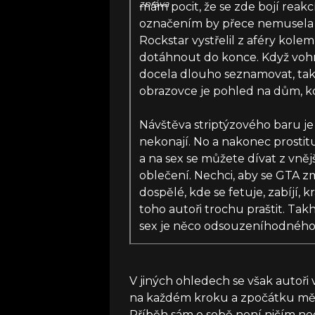
zpráva
mám pocit, že se zde bojí reakc
označením by přece nemusela bý
Rockstar vystřelil z aféry kole
dotáhnout do konce. Když vohnu
docela dlouho seznamovat, tak j
obrazovce je pohled na dům, kde
Návštěva striptýzového baru je 
nekonají. No a nakonec prostit
a na sex se můžete dívat z vněj
oblečení. Nechci, aby se GTA zm
dospělé, kde se fetuje, zabíjí, k
toho autoři trochu praštit. Tak
sex je něco odsouzeníhodného.
V jiných ohledech se však autoři v
na každém kroku a zpočátku mě to
Příběh sám o sobě není ničím ne