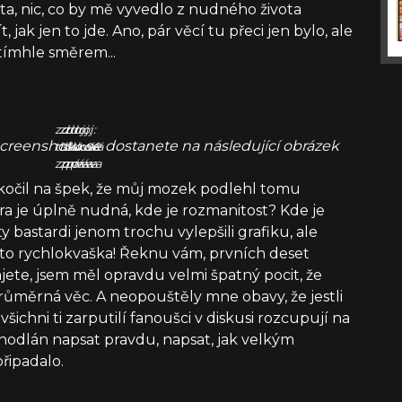
ita, nic, co by mě vyvedlo z nudného života
, jak jen to jde. Ano, pár věcí tu přeci jen bylo, ale
 tímhle směrem...
zdroj:
zdroj:
zdroj:
 screenshotu se dostanete na následující obrázek
tisková
tisková
tisková
zpráva
zpráva
zpráva
 skočil na špek, že můj mozek podlehl tomu
 je úplně nudná, kde je rozmanitost? Kde je
ty bastardi jenom trochu vylepšili grafiku, ale
je to rychlokvaška! Řeknu vám, prvních deset
ajete, jsem měl opravdu velmi špatný pocit, že
růměrná věc. A neopouštěly mne obavy, že jestli
šichni ti zarputilí fanoušci v diskusi rozcupují na
hodlán napsat pravdu, napsat, jak velkým
řipadalo.