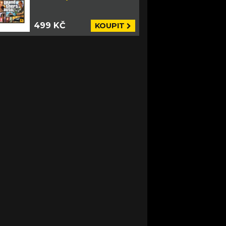
499 KČ
KOUPIT