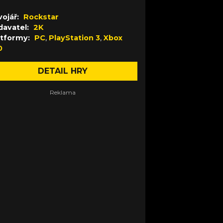
ojář:
Rockstar
davatel:
2K
atformy:
PC
,
PlayStation 3
,
Xbox
0
DETAIL HRY