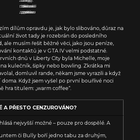
zdroj:
zdroj:
zdroj:
tisková
tisková
tisková
zpráva
zpráva
zpráva
m dílům opravdu je, jak bylo slibováno, důraz na
tuální život tady je rozebrán do posledního
 ale musím řešit běžné věci, jako jsou peníze,
ování kontaktů je v GTA IV velmi podstatné.
rvních dnů v Liberty City byla Michelle, moje
 na kulečník, šipky nebo bowling. Zkrátka mi
volal, domluvil rande, někam jsme vyrazili a když
u ní doma. Když jsem vyšel po první bouřlivé noci
ě hra titulem: „warm coffee“.
É A PŘESTO CENZUROVÁNO?
hlásá nejvyšší možné – pouze pro dospělé. A
untem či Bully boří jedno tabu za druhým,