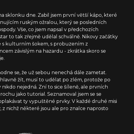
na sklonku dne. Zabil jsem první větší kápo, které
nujícím ruským ožralou, který se posledních
ospody. Vše, co jsem napsal v předchozích
star to tak zřejmě udělal schválně. Nikovy začátky
e s kulturním šokem, s probuzením z
ncem závislým na hazardu - zkrátka skoro se
e.
odne se, že už sebou nenechá dále zametat.
a hlavně žít, musí to udělat po zlém, protože po
nikdo nejedná. Zní to sice šíleně, ale prvních
trochu jako tutorial. Seznamoval jsem se se
oplakávat ty vypuštěné prvky. V každé druhé misi
z nichž některé jsou ale pro znalce naprosto