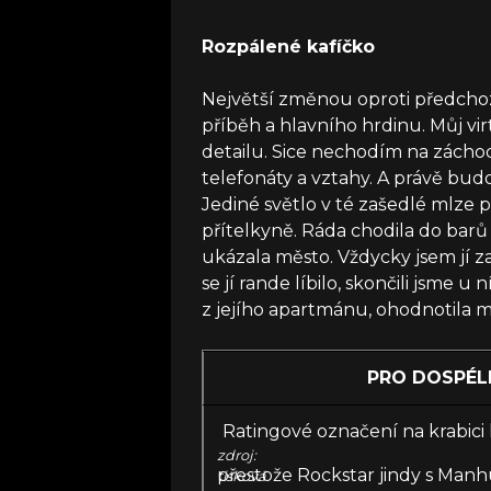
Rozpálené kafíčko
Největší změnou oproti předchozí
příběh a hlavního hrdinu. Můj vir
detailu. Sice nechodím na záchod,
telefonáty a vztahy. A právě bud
Jediné světlo v té zašedlé mlze p
přítelkyně. Ráda chodila do barů
ukázala město. Vždycky jsem jí za
se jí rande líbilo, skončili jsme 
z jejího apartmánu, ohodnotila m
PRO DOSPÉL
Ratingové označení na krabici 
zdroj:
přestože Rockstar jindy s Manh
tisková