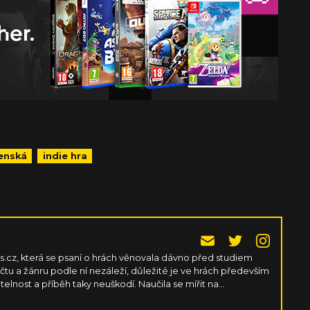
enská
indie hra
cz, která se psaní o hrách věnovala dávno před studiem
očtu a žánru podle ní nezáleží, důležité je ve hrách především
atelnost a příběh taky neuškodí. Naučila se mířit na
si nemusela pořád kupovat nové PC komponenty.