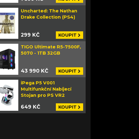
Uncharted: The Nathan
Drake Collection (PS4)
299 KČ
KOUPIT
TIGO Ultimate R5-7500F,
5070 - 1TB 32GB
43 990 KČ
KOUPIT
iPega P5 V001
Multifunkční Nabíjecí
Stojan pro PS VR2
649 KČ
KOUPIT