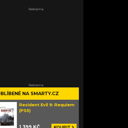
BLÍBENÉ NA SMARTY.CZ
Resident Evil 9: Requiem
(PS5)
1 399 KČ
KOUPIT