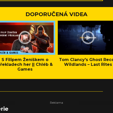
DOPORUČENÁ VIDEA
S Filipem Ženíškem o
Tom Clancy's Ghost Rec
řekladech her || Chléb &
Wildlands – Last Rites
Games
rie