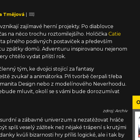
a Tmějová
|
 vznikají zajímavé herní projekty. Po diablovce
čas na něco trochu roztomilejšího. Holčička
Catie
ta plného podivných postaviček a především
tu zpátky domů. Adventuru inspirovanou nejenom
ery chtělo vydat příští rok.
enný tým, ke dvojici stojící za fantasy
eště zvukař a animátorka. Při tvorbě čerpali třeba
Amanita Design nebo z modelínového Neverhoodu.
 nebude mluvit, okolí se s vámi bude dorozumívat
O
zdroj: Archiv
 absurdní a zábavné univerzum a nezatěžovat hráče
být spíš veselý zážitek než nějaké trápení s krutými
ky kvůli bizarnosti hry příliš logické, ale i tak by