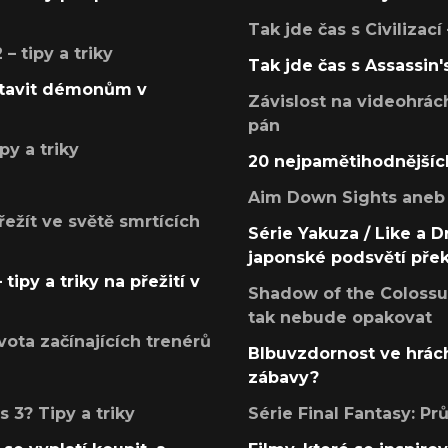
Tak jde čas s Civilizací
 tipy a triky
Tak jde čas s Assassin'
postavit démonům v
Závislost na videohrác
pán
py a triky
20 nejpamětihodnějšíc
Aim Down Sights aneb 
přežít ve světě smrtících
Série Yakuza / Like a D
japonské podsvětí pře
tipy a triky na přežití v
Shadow of the Colossus
tak nebude opakovat
ota začínajících trenérů
Blbuvzdornost ve hrách
zábavy?
 3? Tipy a triky
Série Final Fantasy: P