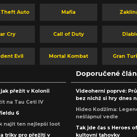
 Theft Auto
Mafia
Zaklín
ar Cry
Call of Duty
Diabl
dent Evil
Mortal Kombat
Gran Tur
Doporučené člá
jak přežít v Kolonii
Videoherní poprvé: Pr
bez nichž si hry dnes
žít na Tau Ceti IV
Hideo Kodžima: Legendá
fieldu 6
nešlápnul vedle
k najít ten nejlepší loot
Tak jde čas s Heroes o
a triky pro přežití v
kultovní tahovky