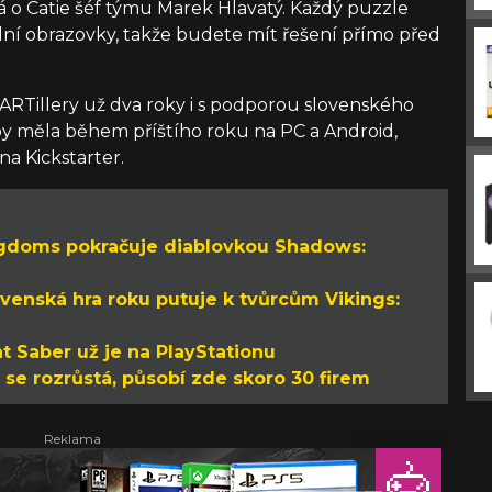
á o Catie šéf týmu Marek Hlavatý. Každý puzzle
lní obrazovky, takže budete mít řešení přímo před
 ARTillery už dva roky i s podporou slovenského
y měla během příštího roku na PC a Android,
 na Kickstarter.
ngdoms pokračuje diablovkou Shadows:
ovenská hra roku putuje k tvůrcům Vikings:
t Saber už je na PlayStationu
se rozrůstá, působí zde skoro 30 firem