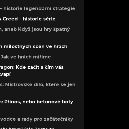
 – historie legendární strategie
s Creed - historie série
h, aneb Když jsou hry špatný
h milostných scén ve hrách
Jak ve hrách míříme
ragon: Kde začít a čím vás
kvapí
: Mistrovské dílo, které se jen
: Přínos, nebo betonové boty
růvodce a rady pro začátečníky