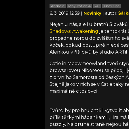
Android
PlayStation 4
PC
Xbox One
6. 3. 2019 12:59 |
Novinky
| autor:
Šárk
Nejen u nás, ale i u bratrů Slováků
Shadows: Awakening
je tentokrát 
propadne norou do zvláštního svě
koček, odkud postupně hledá ces
Alenkou v říši divů by studio ARTill
Catie in Meowmeowland tvoří čtyřčl
browserovou Niboreou se připojil j
z prvního Samorosta od českých 
Stejně jako v nich se v Catie taky
maximálně citoslovci.
Tvůrci by pro hru chtěli vytvořit
příliš těžkými hádankami. „Hra má 
puzzly. Na druhé straně nejsou hádan