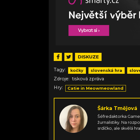
DISKUZE
Tagy:
kočky
slovenská hra
slov
Zdroje:
tisková zpráva
Hry:
Catie in Meowmeowland
Šárka Tmějová
Šéfredaktorka Games.
žurnalistiky. Na rozp
srdíčko, ale skvělá hr
gamepadu, jen aby 