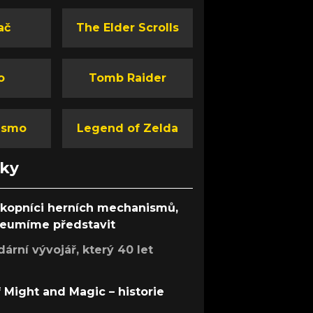
ač
The Elder Scrolls
o
Tomb Raider
ismo
Legend of Zelda
nky
ůkopníci herních mechanismů,
 neumíme představit
rní vývojář, který 40 let
f Might and Magic – historie