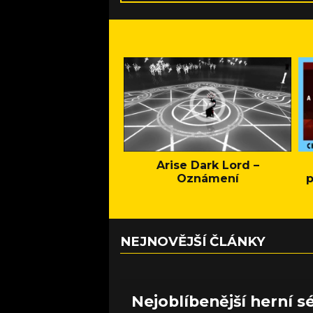
Arise Dark Lord –
Oznámení
p
NEJNOVĚJŠÍ ČLÁNKY
Nejoblíbenější herní sé