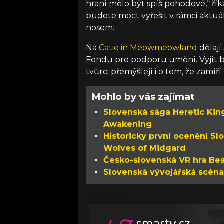
hraní mělo být spíš pohodové,“ řík
budete moct vyřešit v rámci aktuá
nosem.
Na
Catie in Meowmeowland
dělají
Fondu pro podporu umění. Vyjít b
tvůrci přemýšlejí i o tom, že zamíří
Mohlo by vás zajímat
Slovenská sága Heretic Ki
Awakening
Historicky první ocenění Sl
Wolves of Midgard
Česko-slovenská VR hra Bea
Slovenská vývojářská scéna 