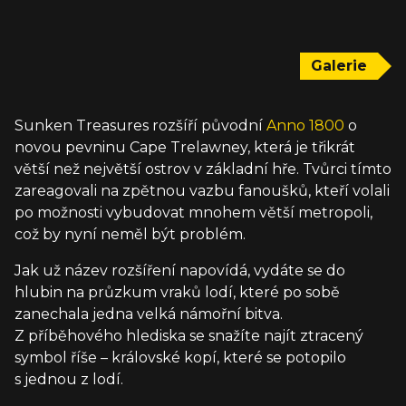
Galerie
Sunken Treasures rozšíří původní
Anno 1800
o
novou pevninu Cape Trelawney, která je třikrát
větší než největší ostrov v základní hře. Tvůrci tímto
zareagovali na zpětnou vazbu fanoušků, kteří volali
po možnosti vybudovat mnohem větší metropoli,
což by nyní neměl být problém.
Jak už název rozšíření napovídá, vydáte se do
hlubin na průzkum vraků lodí, které po sobě
zanechala jedna velká námořní bitva.
Z příběhového hlediska se snažíte najít ztracený
symbol říše – královské kopí, které se potopilo
s jednou z lodí.