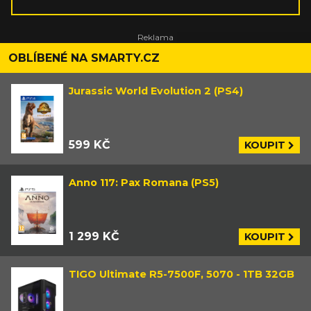
survivaly, simulátory, závody a cokoliv,
co vyplodí kreativní indie scéna. Hraje
na PC, PSku, Switchi, mobilu a Steam
Decku. V rámci stolních her miluje
příběhové koopy s kampaněmi a velmi
OBLÍBENÉ NA SMARTY.CZ
hutné strategie zavařující mozek.
Jurassic World Evolution 2 (PS4)
599 KČ
KOUPIT
Anno 117: Pax Romana (PS5)
1 299 KČ
KOUPIT
TIGO Ultimate R5-7500F, 5070 - 1TB 32GB