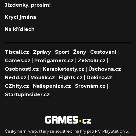
Jízdenky, prosím!
Krycí jména
Na křídlech
Tiscali.cz
|
Zprávy
|
Sport
|
Ženy
|
Cestování
|
Games.cz
|
Profigamers.cz
|
ZeStolu.cz
|
Osobnosti.cz
|
Karaoketexty.cz
|
Úschovna.cz
|
Nedd.cz
|
Moulík.cz
|
Fights.cz
|
Dokina.cz
|
CZhity.cz
|
Našepeníze.cz
|
Srovnám.cz
|
StartupInsider.cz
Český herní web, který se soustředí na hry pro PC, PlayStation 5,