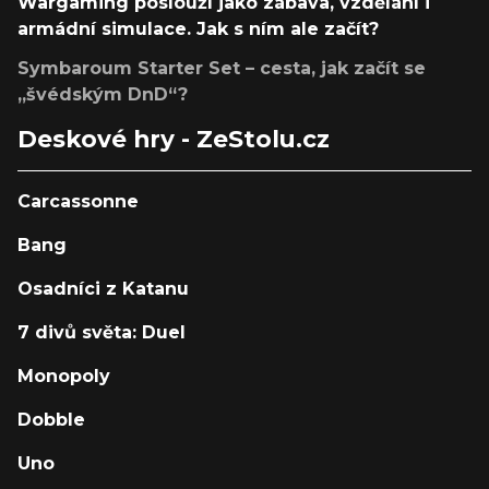
Wargaming poslouží jako zábava, vzdělání i
armádní simulace. Jak s ním ale začít?
Symbaroum Starter Set – cesta, jak začít se
„švédským DnD“?
Deskové hry - ZeStolu.cz
Carcassonne
Bang
Osadníci z Katanu
7 divů světa: Duel
Monopoly
Dobble
Uno