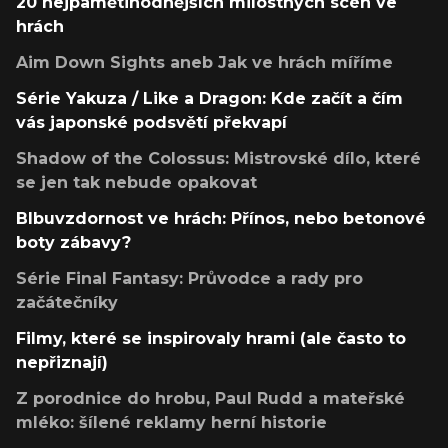
20 nejpamětihodnějších milostných scén ve
hrách
Aim Down Sights aneb Jak ve hrách míříme
Série Yakuza / Like a Dragon: Kde začít a čím
vás japonské podsvětí překvapí
Shadow of the Colossus: Mistrovské dílo, které
se jen tak nebude opakovat
Blbuvzdornost ve hrách: Přínos, nebo betonové
boty zábavy?
Série Final Fantasy: Průvodce a rady pro
začátečníky
Filmy, které se inspirovaly hrami (ale často to
nepřiznají)
Z porodnice do hrobu, Paul Rudd a mateřské
mléko: šílené reklamy herní historie