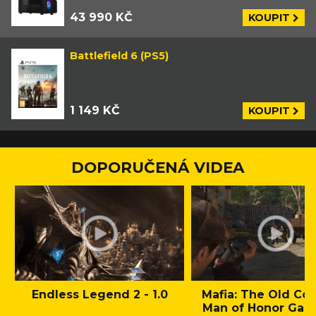
43 990 KČ
KOUPIT
Battlefield 6 (PS5)
1 149 KČ
KOUPIT
DOPORUČENÁ VIDEA
Endless Legend 2 - 1.0
Mafia: The Old Cou
Man of Honor Gam