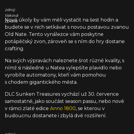
zdroj:
tisková
Nové úkoly by vám měli vystačit na šest hodin a
zpráva
budete se v nich setkávat s novou postavou zvanou
Old Nate. Tento vynálezce vám poskytne
potápěčský zvon, zároveň se s ním do hry dostane
crafting.
Na svých výpravách naleznete šrot různé kvality, s
nímž si následně u Natea vylepšíte plavidlo nebo
vyrobíte automatony, kteří vám pomohou
s chodem gigantického města.
DLC Sunken Treasures vychází už 30. července
samostatně, jako součást season passu, nebo nově
v rámci zlaté edice
Anno 1800
, se kterou v
budoucnu dostanete i zbylá dvě rozšíření.