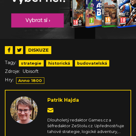
DISKUZE
Tagy:
strategie
historická
budovatelská
Zdroje:
Ubisoft
Hry:
Anno 1800
Patrik Hajda
Dlouholetý redaktor Games.cz a
šéfredaktor ZeStolu.cz. Upřednostňuje
tahové strategie, logické adventury,