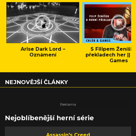
Arise Dark Lord –
S Filipem Ženíšk
Oznámení
překladech her || C
Games
NEJNOVĚJŠÍ ČLÁNKY
Nejoblíbenější herní série
Assassin's Creed