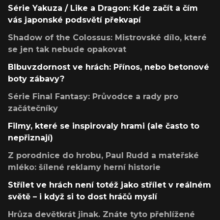
Série Yakuza / Like a Dragon: Kde začít a čím
vás japonské podsvětí překvapí
Shadow of the Colossus: Mistrovské dílo, které
se jen tak nebude opakovat
Blbuvzdornost ve hrách: Přínos, nebo betonové
boty zábavy?
Série Final Fantasy: Průvodce a rady pro
začátečníky
Filmy, které se inspirovaly hrami (ale často to
nepřiznají)
Z porodnice do hrobu, Paul Rudd a mateřské
mléko: šílené reklamy herní historie
Střílet ve hrách není totéž jako střílet v reálném
světě – i když si to dost hráčů myslí
Hrůza devětkrát jinak. Znáte tyto přehlížené