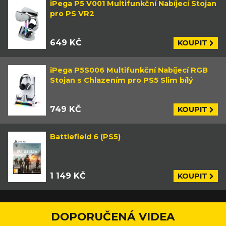
iPega P5 V001 Multifunkční Nabíjecí Stojan
pro PS VR2
649 KČ
KOUPIT
iPega P5S006 Multifunkční Nabíjecí RGB
Stojan s Chlazením pro PS5 Slim bílý
749 KČ
KOUPIT
Battlefield 6 (PS5)
1 149 KČ
KOUPIT
DOPORUČENÁ VIDEA