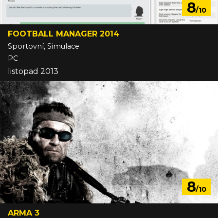
8
/10
FOOTBALL MANAGER 2014
Sportovní, Simulace
PC
listopad 2013
8
/10
ARMA 3