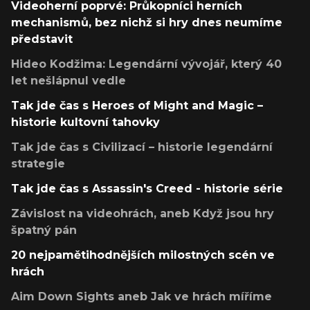
Videoherní poprvé: Průkopníci herních
mechanismů, bez nichž si hry dnes neumíme
představit
Hideo Kodžima: Legendární vývojář, který 40
let nešlápnul vedle
Tak jde čas s Heroes of Might and Magic –
historie kultovní tahovky
Tak jde čas s Civilizací – historie legendární
strategie
Tak jde čas s Assassin's Creed - historie série
Závislost na videohrách, aneb Když jsou hry
špatný pán
20 nejpamětihodnějších milostných scén ve
hrách
Aim Down Sights aneb Jak ve hrách míříme