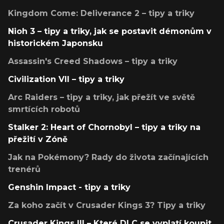
Kingdom Come: Deliverance 2 – tipy a triky
Nioh 3 – tipy a triky, jak se postavit démonům v
historickém Japonsku
Assassin's Creed Shadows – tipy a triky
Civilization VII – tipy a triky
Arc Raiders – tipy a triky, jak přežít ve světě
smrtících robotů
Stalker 2: Heart of Chornobyl – tipy a triky na
přežití v Zóně
Jak na Pokémony? Rady do života začínajících
trenérů
Genshin Impact - tipy a triky
Za koho začít v Crusader Kings 3? Tipy a triky
Crusader Kings III – Které DLC se vyplatí koupit,