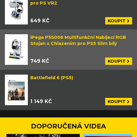
pro PS VR2
649 KČ
KOUPIT
iPega P5S006 Multifunkční Nabíjecí RGB
Stojan s Chlazením pro PS5 Slim bílý
749 KČ
KOUPIT
Battlefield 6 (PS5)
1 149 KČ
KOUPIT
DOPORUČENÁ VIDEA