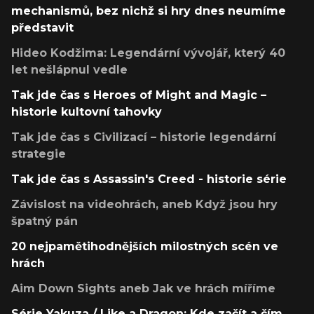
mechanismů, bez nichž si hry dnes neumíme
představit
Hideo Kodžima: Legendární vývojář, který 40
let nešlápnul vedle
Tak jde čas s Heroes of Might and Magic –
historie kultovní tahovky
Tak jde čas s Civilizací – historie legendární
strategie
Tak jde čas s Assassin's Creed - historie série
Závislost na videohrách, aneb Když jsou hry
špatný pán
20 nejpamětihodnějších milostných scén ve
hrách
Aim Down Sights aneb Jak ve hrách míříme
Série Yakuza / Like a Dragon: Kde začít a čím