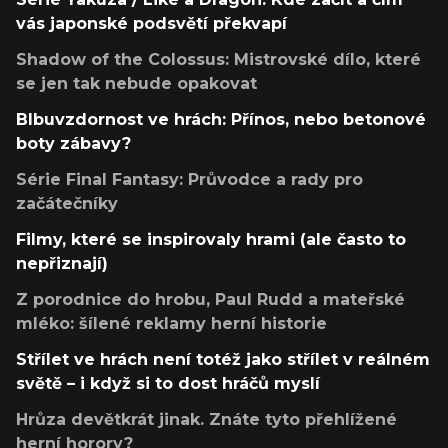
vás japonské podsvětí překvapí
Shadow of the Colossus: Mistrovské dílo, které
se jen tak nebude opakovat
Blbuvzdornost ve hrách: Přínos, nebo betonové
boty zábavy?
Série Final Fantasy: Průvodce a rady pro
začátečníky
Filmy, které se inspirovaly hrami (ale často to
nepřiznají)
Z porodnice do hrobu, Paul Rudd a mateřské
mléko: šílené reklamy herní historie
Střílet ve hrách není totéž jako střílet v reálném
světě – i když si to dost hráčů myslí
Hrůza devětkrát jinak. Znáte tyto přehlížené
herní horory?