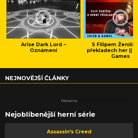
Arise Dark Lord –
S Filipem Ženíšk
Oznámení
překladech her || C
Games
NEJNOVĚJŠÍ ČLÁNKY
Nejoblíbenější herní série
Assassin's Creed