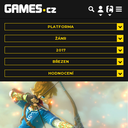
PLATFORMA
ŽÁNR
2017
BŘEZEN
HODNOCENÍ