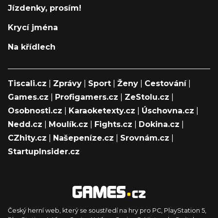
Jízdenky, prosím!
Krycí jména
Na křídlech
Tiscali.cz
|
Zprávy
|
Sport
|
Ženy
|
Cestování
|
Games.cz
|
Profigamers.cz
|
ZeStolu.cz
|
Osobnosti.cz
|
Karaoketexty.cz
|
Úschovna.cz
|
Nedd.cz
|
Moulík.cz
|
Fights.cz
|
Dokina.cz
|
CZhity.cz
|
Našepeníze.cz
|
Srovnám.cz
|
StartupInsider.cz
Český herní web, který se soustředí na hry pro PC, PlayStation 5,