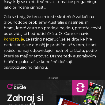
časy, kdy se ministři věnovali tematice progamingu
jako přínosné činnosti...
Zdá se tedy, že tento ministr skutečně zatlačí na
dlouhodobé problémy Austrálie s násilnějšími
hrami, které často do prodeje nejdou, protože chybí
odpovídající hodnotící škála. O´Connor navíc
konstatuje
, že rating nezaručí, že se dítě ke hře
nedostane, ale dle něj je problém už v tom, že ani
rodiče nemají odpovídající hodnotící škálu, podle
které se mají orientovat. Držme tedy australským
hráčům palce, ať se konečně dočkají
osvobozujícího ratingu.