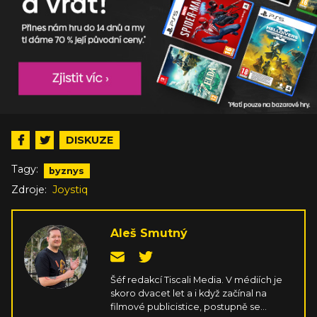
DISKUZE
Tagy:
byznys
Zdroje:
Joystiq
Aleš Smutný
Šéf redakcí Tiscali Media. V médiích je
skoro dvacet let a i když začínal na
filmové publicistice, postupně se