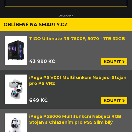
přesunul ke hrám a následně i k
obecnému zpravodajství. Má rád
cokoliv o historii, specializuje se na
Blízký východ a Japonsko.
OBLÍBENÉ NA SMARTY.CZ
TIGO Ultimate R5-7500F, 5070 - 1TB 32GB
43 990 KČ
KOUPIT
iPega P5 V001 Multifunkční Nabíjecí Stojan
pro PS VR2
649 KČ
KOUPIT
iPega P5S006 Multifunkční Nabíjecí RGB
Stojan s Chlazením pro PS5 Slim bílý