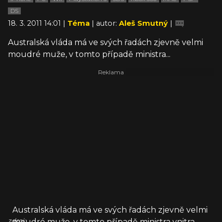
DS
18. 3. 2011 14:01 |
Téma
| autor:
Aleš Smutný
|
Australská vláda má ve svých řadách zjevně velmi
moudré muže, v tomto případě ministra...
Australská vláda má ve svých řadách zjevně velmi
zdroj:
moudré muže, v tomto případě ministra vnitra