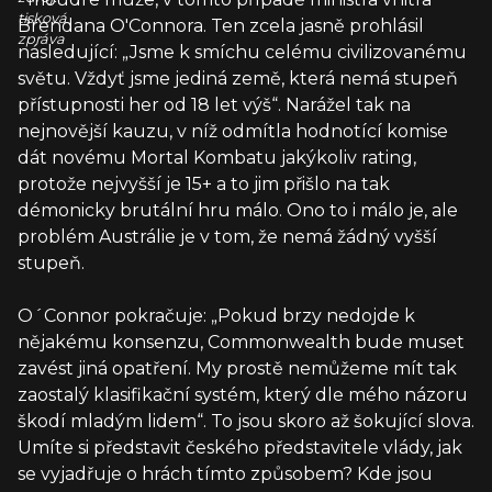
tisková
Brendana O'Connora. Ten zcela jasně prohlásil
zpráva
následující: „Jsme k smíchu celému civilizovanému
světu. Vždyť jsme jediná země, která nemá stupeň
přístupnosti her od 18 let výš“. Narážel tak na
nejnovější kauzu, v níž odmítla hodnotící komise
dát novému Mortal Kombatu jakýkoliv rating,
protože nejvyšší je 15+ a to jim přišlo na tak
démonicky brutální hru málo. Ono to i málo je, ale
problém Austrálie je v tom, že nemá žádný vyšší
stupeň.
O´Connor pokračuje: „Pokud brzy nedojde k
nějakému konsenzu, Commonwealth bude muset
zavést jiná opatření. My prostě nemůžeme mít tak
zaostalý klasifikační systém, který dle mého názoru
škodí mladým lidem“. To jsou skoro až šokující slova.
Umíte si představit českého představitele vlády, jak
se vyjadřuje o hrách tímto způsobem? Kde jsou