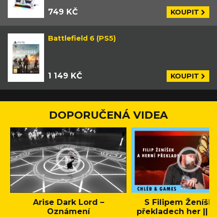
749 KČ
KOUPIT
Battlefield 6 (PS5)
1 149 KČ
KOUPIT
DOPORUČENÁ VIDEA
Arise Dark Lord –
S Filipem Ženíšk
Oznámení
překladech her || C