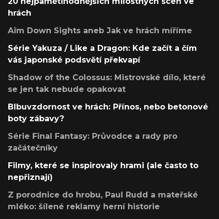
20 nejpamětihodnějších milostných scén ve
hrách
Aim Down Sights aneb Jak ve hrách míříme
Série Yakuza / Like a Dragon: Kde začít a čím
vás japonské podsvětí překvapí
Shadow of the Colossus: Mistrovské dílo, které
se jen tak nebude opakovat
Blbuvzdornost ve hrách: Přínos, nebo betonové
boty zábavy?
Série Final Fantasy: Průvodce a rady pro
začátečníky
Filmy, které se inspirovaly hrami (ale často to
nepřiznají)
Z porodnice do hrobu, Paul Rudd a mateřské
mléko: šílené reklamy herní historie