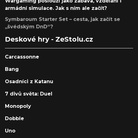
Wargaming poslouží jako zábava, vzdělání i
armádní simulace. Jak s ním ale začít?
Symbaroum Starter Set – cesta, jak začít se
„švédským DnD“?
Deskové hry - ZeStolu.cz
Carcassonne
Bang
Osadníci z Katanu
7 divů světa: Duel
Monopoly
Dobble
Uno