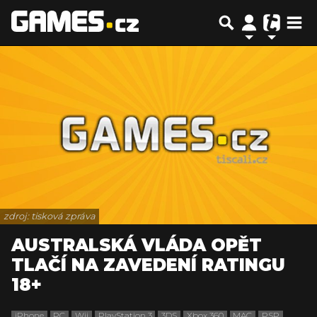
zdroj: tisková zpráva
AUSTRALSKÁ VLÁDA OPĚT
TLAČÍ NA ZAVEDENÍ RATINGU
18+
iPhone
PC
Wii
PlayStation 3
3DS
Xbox 360
MAC
PSP