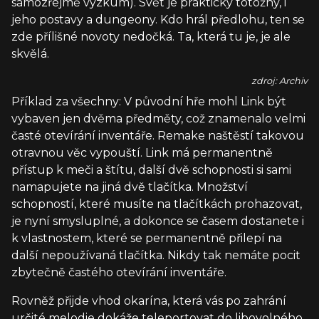
samozřejmě výzkum). Svět je prakticky totožný, i
jeho postavy a dungeony. Kdo hrál předlohu, ten se
zde přílišné novoty nedočká. Ta, která tu je, je ale
skvělá.
zdroj: Archiv
Příklad za všechny: V původní hře mohl Link být
vybaven jen dvěma předměty, což znamenalo velmi
časté otevírání inventáře. Remake naštěstí takovou
otravnou věc vypouští. Link má permanentně
přístup k meči a štítu, další dvě schopnosti si sami
namapujete na jiná dvě tlačítka. Množství
schopností, které musíte na tlačítkách prohazovat,
je nyní smysluplné, a dokonce se časem dostanete i
k vlastnostem, které se permanentně přilepí na
další nepoužívaná tlačítka. Nikdy tak nemáte pocit
zbytečně častého otevírání inventáře.
Rovněž přijde vhod okarína, která vás po zahrání
určité melodie dokáže teleportovat do libovolného