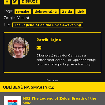
DISKUZE
Tagy:
remake
dobrodružná
Zelda
Link
Zdroje:
Vlastní
Hry:
The Legend of Zelda: Link's Awakening
Patrik Hajda
Dlouholetý redaktor Games.cz a
šéfredaktor ZeStolu.cz. Upřednostňuje
tahové strategie, logické adventury,
survivaly, simulátory, závody a cokoliv,
co vyplodí kreativní indie scéna. Hraje
na PC, PSku, Switchi, mobilu a Steam
Decku. V rámci stolních her miluje
příběhové koopy s kampaněmi a velmi
OBLÍBENÉ NA SMARTY.CZ
hutné strategie zavařující mozek.
NS2 The Legend of Zelda: Breath of the
Wild