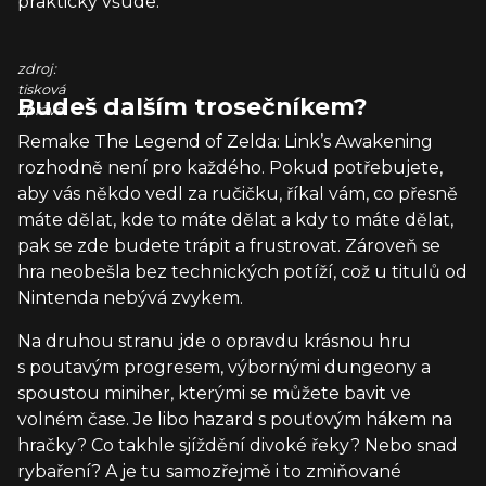
prakticky všude.
zdroj:
tisková
Budeš dalším trosečníkem?
zpráva
Remake The Legend of Zelda: Link’s Awakening
rozhodně není pro každého. Pokud potřebujete,
aby vás někdo vedl za ručičku, říkal vám, co přesně
máte dělat, kde to máte dělat a kdy to máte dělat,
pak se zde budete trápit a frustrovat. Zároveň se
hra neobešla bez technických potíží, což u titulů od
Nintenda nebývá zvykem.
Na druhou stranu jde o opravdu krásnou hru
s poutavým progresem, výbornými dungeony a
spoustou miniher, kterými se můžete bavit ve
volném čase. Je libo hazard s pouťovým hákem na
hračky? Co takhle sjíždění divoké řeky? Nebo snad
rybaření? A je tu samozřejmě i to zmiňované