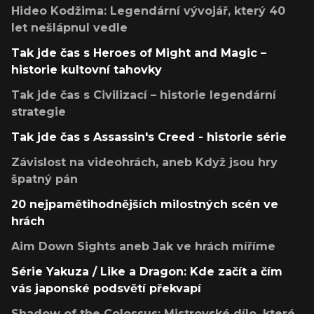
Hideo Kodžima: Legendární vývojář, který 40
let nešlápnul vedle
Tak jde čas s Heroes of Might and Magic –
historie kultovní tahovky
Tak jde čas s Civilizací – historie legendární
strategie
Tak jde čas s Assassin's Creed - historie série
Závislost na videohrách, aneb Když jsou hry
špatný pán
20 nejpamětihodnějších milostných scén ve
hrách
Aim Down Sights aneb Jak ve hrách míříme
Série Yakuza / Like a Dragon: Kde začít a čím
vás japonské podsvětí překvapí
Shadow of the Colossus: Mistrovské dílo, které