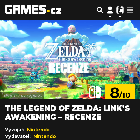
8
/10
zdroj: tisková zpráva
THE LEGEND OF ZELDA: LINK’S
AWAKENING – RECENZE
Vývojář:
Nintendo
Vydavatel:
Nintendo