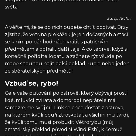
světa.
zdroj: Archiv
A věřte mi, že se do nich budete chtít podívat. Brzy
zjistíte, že většina překážek je jen dočasných a stačí
se k nim po pár hodinách vrátit s patřičným
předmětem a odhalit další taje. A co teprve, když si
konečně pořídíte lopatu a začnete rýt všude po
mapě s touhou najít další poklad, rupie nebo jeden
ze sběratelských předmětů!
Vzbuď se, rybo!
Cele vaše putování po ostrově, který obývají prostí
lidé, mluvící zvířata a domorodí nepřátelé má
samozřejmě svůj cíl. Link se chce dostat z ostrova,
na kterém kvůli bouři ztroskotal, a všichni mu tvrdí,
že kvůli tomu musí probudit Větrorybu (můj
amatérský překlad původní Wind Fish), k čemuž