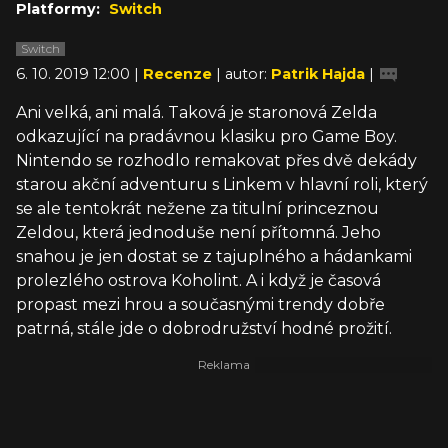
Platformy:
Switch
Switch
6. 10. 2019 12:00 |
Recenze
| autor:
Patrik Hajda
|
Ani velká, ani malá. Taková je staronová Zelda
odkazující na pradávnou klasiku pro Game Boy.
Nintendo se rozhodlo remakovat přes dvě dekády
starou akční adventuru s Linkem v hlavní roli, který
se ale tentokrát nežene za titulní princeznou
Zeldou, která jednoduše není přítomná. Jeho
snahou je jen dostat se z tajuplného a hádankami
prolezlého ostrova Koholint. A i když je časová
propast mezi hrou a současnými trendy dobře
patrná, stále jde o dobrodružství hodné prožití.