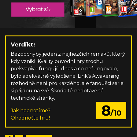
Verdikt:
Bezpochyby jeden z nejhezčích remaků, který
kdy vznikl. Kvality původní hry trochu
překvapivě fungují i dnes a co nefungovalo,
bylo adekvátně vylepšené. Link’s Awakening
rozhodně není pro každého, ale fanoušci série
si přijdou na své. Škoda té nedotažené
technické stránky.
8
Jak hodnotíme?
/10
Ohodnoťte hru!