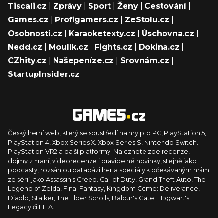
Tiscali.cz
|
Zprávy
|
Sport
|
Ženy
|
Cestování
|
Games.cz
|
Profigamers.cz
|
ZeStolu.cz
|
Osobnosti.cz
|
Karaoketexty.cz
|
Úschovna.cz
|
Nedd.cz
|
Moulík.cz
|
Fights.cz
|
Dokina.cz
|
CZhity.cz
|
Našepeníze.cz
|
Srovnám.cz
|
StartupInsider.cz
Český herní web, který se soustředí na hry pro PC, PlayStation 5,
PlayStation 4, Xbox Series X, Xbox Series S, Nintendo Switch,
PlayStation VR2 a další platformy. Naleznete zde recenze,
dojmy z hraní, videorecenze i pravidelné novinky, stejně jako
podcasty, rozsáhlou databázi her a speciály k očekávaným hrám
ze sérií jako Assassin's Creed, Call of Duty, Grand Theft Auto, The
Legend of Zelda, Final Fantasy, Kingdom Come: Deliverance,
Diablo, Stalker, The Elder Scrolls, Baldur's Gate, Hogwart's
Legacy či FIFA.