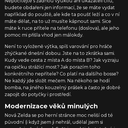
Nepočítejte s žádnou výukou ani ukazateli cílů,
budete obdařeni jen informací, že se máte vydat
například do pouště, ale kde ta poušť leží a co v ní
máte dělat, na to už musíte kápnout sami. Sice
máte k ruce přítele na telefonu (doslova), ale jeho
pomoc mi přišla vhod jen málokdy.
Není to vyloženě výtka, spíš varování pro hráče
zhýčkané dnešní dobou. Jste na to zkrátka sami.
Kudy vede cesta z místa A do místa B? Jak vyzraju
na opičku strážící most? Jak porazím toho
konkrétního nepřítele? Co platí na dalšího bosse?
Ne každý jde složit mečem. Na někoho se hodí
bomba, na jiného kouzelný prášek a často je dobré
zapojit do potyčky i prostředí.
Modernizace věků minulých
Nová Zelda se po herní stránce moc neliší od té
původní (i když jsem ji nehrál, udělal jsem si