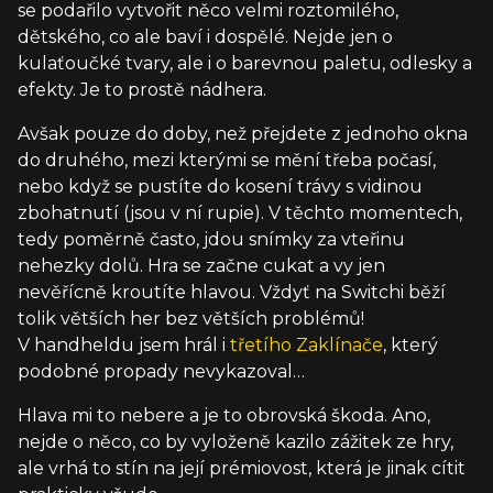
se podařilo vytvořit něco velmi roztomilého,
dětského, co ale baví i dospělé. Nejde jen o
kulaťoučké tvary, ale i o barevnou paletu, odlesky a
efekty. Je to prostě nádhera.
Avšak pouze do doby, než přejdete z jednoho okna
do druhého, mezi kterými se mění třeba počasí,
nebo když se pustíte do kosení trávy s vidinou
zbohatnutí (jsou v ní rupie). V těchto momentech,
tedy poměrně často, jdou snímky za vteřinu
nehezky dolů. Hra se začne cukat a vy jen
nevěřícně kroutíte hlavou. Vždyť na Switchi běží
tolik větších her bez větších problémů!
V handheldu jsem hrál i
třetího Zaklínače
, který
podobné propady nevykazoval…
Hlava mi to nebere a je to obrovská škoda. Ano,
nejde o něco, co by vyloženě kazilo zážitek ze hry,
ale vrhá to stín na její prémiovost, která je jinak cítit