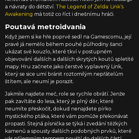
a návraty do dětství.
The Legend of Zelda: Link’s
Awakening
má totiž co říct i dnešnímu hráči.
Poutavá metroidvania
Když jsem si ke hře poprvé sedl na Gamescomu, její
pravé já nemělo během pouhé půlhodiny šanci
ukázat své kouzlo, které tkví v postupném
objevování dalších a dalších skrytých koutů spletité
mapy. Hru začnete jako čerstvě vyplavený Link,
který se sice umí bránit roztomilým nepřátelům
štítem, ale neumí je porazit.
Jakmile najdete meč, role se rychle obrátí. Jenže
pak zavítáte do lesa, který je plný děr, které
neumíte přeskočit, dokud nenajdete pírko
mystického ptáka, které vám pomůže překonávat
propasti. Stejná písnička se týká i zvedání těžkých
kamenů a spousty dalších podobných prvků, které
vás příjemným tempem pouští do dalších částí