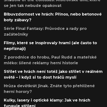
se jen tak nebude opakovat
Blbuvzdornost ve hrách: Přínos, nebo betonové
boty zábavy?
Série Final Fantasy: Průvodce a rady pro
začátečníky
Filmy, které se inspirovaly hrami (ale často to
nepřiznají)
Z porodnice do hrobu, Paul Rudd a mateřské
mléko: šílené reklamy herní historie
Střílet ve hrách není totéž jako střílet v reálném
světě – i když si to dost hráčů myslí
Hrůza devětkrát jinak. Znáte tyto přehlížené
herní horory?
Kulky, lasery i optické klamy: Jak ve hrách
funguje střílení