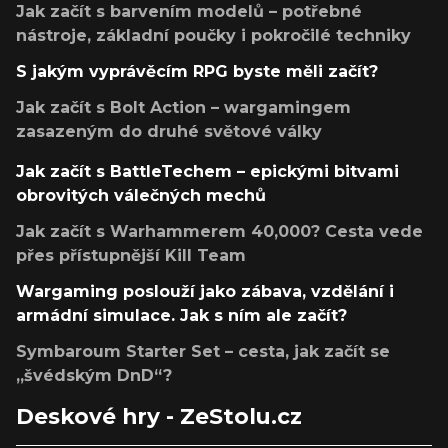
Jak začít s barvením modelů – potřebné
nástroje, základní poučky i pokročilé techniky
S jakým vyprávěcím RPG byste měli začít?
Jak začít s Bolt Action – wargamingem
zasazeným do druhé světové války
Jak začít s BattleTechem – epickými bitvami
obrovitých válečných mechů
Jak začít s Warhammerem 40,000? Cesta vede
přes přístupnější Kill Team
Wargaming poslouží jako zábava, vzdělání i
armádní simulace. Jak s ním ale začít?
Symbaroum Starter Set – cesta, jak začít se
„švédským DnD“?
Deskové hry - ZeStolu.cz