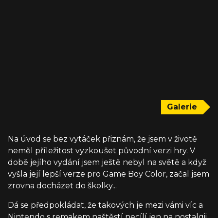
Galerie
Na úvod se bez vytáček přiznám, že jsem v životě
neměl příležitost vyzkoušet původní verzi hry. V
době jejího vydání jsem ještě nebyl na světě a když
vyšla její lepší verze pro Game Boy Color, začal jsem
zrovna docházet do školky...
Dá se předpokládat, že takových je mezi vámi víc a
Nintendo s remakem naštěstí necílí jen na nostalgii