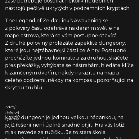
zase potřebuje posbírat několik hudebních
nástrojů pečlivě ukrytých v podzemních kryptách.
The Legend of Zelda: Link’s Awakening se
z poloviny času odehrává na denním světle na
mapě ostrova, která se vám postupně otevírá.
Z druhé poloviny prolézáte zapeklité dungeony,
které jsou nejzábavnější částí celé hry. Postupně
procházíte jednou komnatou za druhou, skáčete
přes překážky, vyhýbáte se nástrahám, hledáte klíče
k zamčeným dveřím, někdy narazíte na mapu
celého podzemí, někdy na kompas upozorňující na
skrytou truhlu.
zdroj:
tisková
Každý dungeon je jednou velkou hádankou, na
zpráva
jejíž řešení není úplně snadné přijít. Hra vás totiž
nijak nevede za ručičku. Je to stará škola.