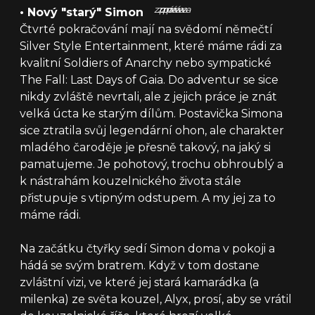
zpráva
zpráva
zpráva
•
Nový "starý" Simon
Čtvrté pokračování mají na svědomí němečtí
Silver Style Entertainment, které máme rádi za
kvalitní Soldiers of Anarchy nebo sympatické
The Fall: Last Days of Gaia. Do adventur se sice
nikdy zvláště nevrtali, ale z jejich práce je znát
velká úcta ke starým dílům. Postavička Simona
sice ztratila svůj legendární ohon, ale charakter
mladého čaroděje je přesně takový, na jaký si
pamatujeme. Je pohotový, trochu obhroublý a
k nástrahám kouzelnického života stále
přistupuje s vtipným odstupem. A my jej za to
máme rádi.
Na začátku čtyřky sedí Simon doma v pokoji a
hádá se svým bratrem. Když v tom dostane
zvláštní vizi, ve které jej stará kamarádka (a
milenka) ze světa kouzel, Alyx, prosí, aby se vrátil