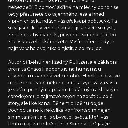
do kouzelnické říše, které hrozí velké
nebezpečí. S pomocí skříně na mléčný pohon se
tedy přesunete do tajemného lesa a hned
v prvních sekundách vás překvapí opět Alyx. Ta
si na jakoukoliv vizi nepamatuje a navíc si myslí,
že jste pouhý dvojník „pravého“ Simona, žijícího
zde v kouzelnickém světě. Vaším cílem tedy je
najít vašeho dvojníka a zjistit, o co mu jde.
Autor příběhu není žádný Pulitzer, ale základní
premisa Chaos Happens je na humornou
adventuru zvolená velmi dobře. Honit po lese, ve
městě i na hradě někoho, kdo se vydává za vás a
je vaším přesným opakem (pořádným a slušným
čarodějem) je zajímavé nejen na začátku celé
story, ale i ke konci. Během příběhu dojde
pochopitelně k několika konfrontacím nejen
s ním samým, ale i s obyvateli světa, kteří vás
tímto mají za úplně jiného Simona, než jakým