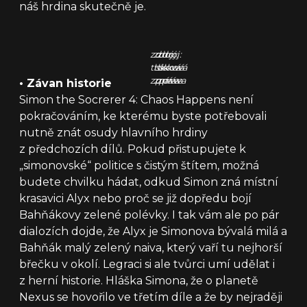
náš hrdina skutečně je.
zdroj:
zdroj:
zdroj:
tisková
tisková
tisková
zpráva
zpráva
zpráva
•
Závan historie
Simon the Socrerer 4: Chaos Happens není
pokračováním, ke kterému byste potřebovali
nutně znát osudy hlavního hrdiny
z předchozích dílů. Pokud přistupujete k
„simonovské“ politice s čistým štítem, možná
budete chvilku hádat, odkud Simon zná místní
krasavici Alyx nebo proč se již dopředu bojí
Bahňákovy zelené polévky. I tak vám ale po pár
dialozích dojde, že Alyx je Simonova bývalá milá a
Bahňák malý zelený naiva, který vaří tu nejhorší
břečku v okolí. Legraci si ale tvůrci umí udělat i
z herní historie. Hláška Simona, že o planetě
Nexus se hovořilo ve třetím díle a že by nejraději