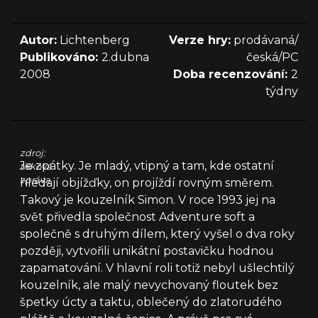
Autor:
Lichtenberg
Verze hry:
prodávaná/
Publikováno:
2.dubna
česká/PC
2008
Doba recenzování:
2
týdny
zdroj:
Je zpátky. Je mladý, vtipný a tam, kde ostatní
tisková
zpráva
hledají objížďky, on projíždí rovným směrem.
Takový je kouzelník Simon. V roce 1993 jej na
svět přivedla společnost Adventure soft a
společně s druhým dílem, který vyšel o dva roky
později, vytvořili unikátní postavičku hodnou
zapamatování. V hlavní roli totiž nebyl ušlechtilý
kouzelník, ale malý nevychovaný floutek bez
špetky úcty a taktu, oblečený do zlatorudého