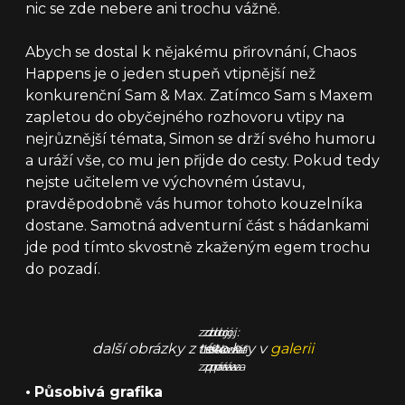
nic se zde nebere ani trochu vážně.
Abych se dostal k nějakému přirovnání, Chaos
Happens je o jeden stupeň vtipnější než
konkurenční Sam & Max. Zatímco Sam s Maxem
zapletou do obyčejného rozhovoru vtipy na
nejrůznější témata, Simon se drží svého humoru
a uráží vše, co mu jen přijde do cesty. Pokud tedy
nejste učitelem ve výchovném ústavu,
pravděpodobně vás humor tohoto kouzelníka
dostane. Samotná adventurní část s hádankami
jde pod tímto skvostně zkaženým egem trochu
do pozadí.
zdroj:
zdroj:
zdroj:
další obrázky z této hry v
galerii
tisková
tisková
tisková
zpráva
zpráva
zpráva
•
Působivá grafika