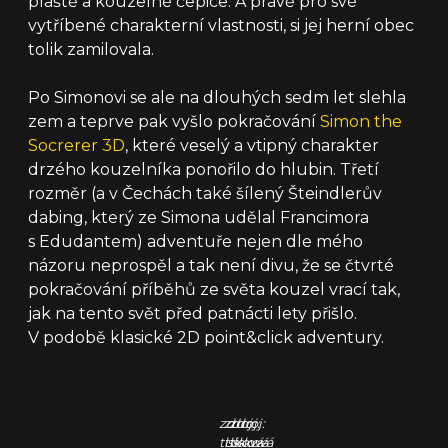
pláště a kouzelné čepice. A právě pro své
vytříbené charakterní vlastnosti, si jej herní obec
tolik zamilovala.
Po Simonovi se ale na dlouhých sedm let slehla
zem a teprve pak vyšlo pokračování
Simon the
Socrerer 3D
, které veselý a vtipný charakter
drzého kouzelníka ponořilo do hlubin. Třetí
rozměr (a v Čechách také šílený Šteindlerův
dabing, který ze Simona udělal Francimora
s Edudantem) adventuře nejen dle mého
názoru neprospěl a tak není divu, že se čtvrté
pokračování příběhů ze světa kouzel vrací tak,
jak na tento svět před patnácti lety přišlo.
V podobě klasické 2D point&click adventury.
zdroj:
zdroj:
zdroj:
tisková
tisková
tisková