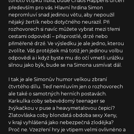
tohoto vtípku líbila, bude Chaos Happens určen
především pro vás. Hlavní hrdina Simon
nepromluví snad jedinou větu, aby nepoužil
nějaký žertík nebo dotyčného neurazil. Při
rozhovorech si navíc můžete vybrat mezi třemi
cestami odpovědí – přisprostlé, drzé nebo
přiměřeně drzé. Ve výsledku je ale jedno, kterou
zvolíte. Váš protějšek má totiž jen jedinou volbu
odpovědi a i když byste mu do očí vmetli urážku
silnou jako býk, bude se na Simona usmívat dál.
I tak je ale Simonův humor velkou zbraní
čtvrtého dílu. Teď nemluvím jen o rozhovorech
ale také o samotných herních postavách.
Karkulka coby sebevědomý teenager se
žvýkačkou v puse a heavymetalovou čepicí?
Zlatovláska coby blonďatá obdoba sexy Xeny,
v kraji vyhlášená jako nebezpečná zlodějka?
Proč ne. Vzezření hry je vtipem velmi ovlivněno a