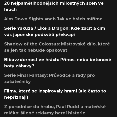
20 nejpamětihodnějších milostných scén ve
hrách
Aim Down Sights aneb Jak ve hrách míříme
Série Yakuza / Like a Dragon: Kde začít a čím
vás japonské podsvětí překvapí
Shadow of the Colossus: Mistrovské dílo, které
se jen tak nebude opakovat
Blbuvzdornost ve hrách: Přínos, nebo betonové
boty zábavy?
Série Final Fantasy: Průvodce a rady pro
začátečníky
Filmy, které se inspirovaly hrami (ale často to
nepřiznají)
Z porodnice do hrobu, Paul Rudd a mateřské
mléko: šílené reklamy herní historie