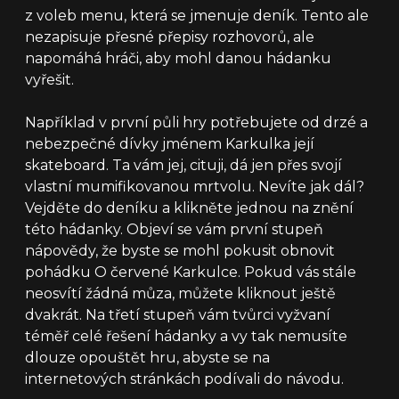
z voleb menu, která se jmenuje deník. Tento ale
nezapisuje přesné přepisy rozhovorů, ale
napomáhá hráči, aby mohl danou hádanku
vyřešit.
Například v první půli hry potřebujete od drzé a
nebezpečné dívky jménem Karkulka její
skateboard. Ta vám jej, cituji, dá jen přes svojí
vlastní mumifikovanou mrtvolu. Nevíte jak dál?
Vejděte do deníku a klikněte jednou na znění
této hádanky. Objeví se vám první stupeň
nápovědy, že byste se mohl pokusit obnovit
pohádku O červené Karkulce. Pokud vás stále
neosvítí žádná můza, můžete kliknout ještě
dvakrát. Na třetí stupeň vám tvůrci vyžvaní
téměř celé řešení hádanky a vy tak nemusíte
dlouze opouštět hru, abyste se na
internetových stránkách podívali do návodu.