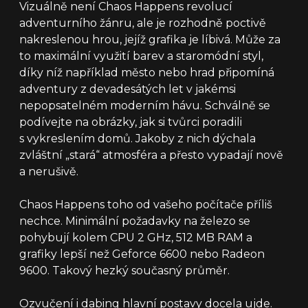
Vizuálně není Chaos Happens revolucí
adventurního žánru, ale je rozhodně poctivě
nakreslenou hrou, jejíž grafika je líbivá. Může za
to maximální využití barev a staromódní styl,
díky níž například město nebo hrad připomíná
adventury z devadesátých let v jakémsi
nepopsatelném moderním hávu. Schválně se
podívejte na obrázky, jak si tvůrci poradili
s vykreslením domů. Jakoby z nich dýchala
zvláštní „stará“ atmosféra a přesto vypadají nově
a nerušivě.
Chaos Happens toho od vašeho počítače příliš
nechce. Minimální požadavky na železo se
pohybují kolem CPU 2 GHz, 512 MB RAM a
grafiky lepší než Geforce 6600 nebo Radeon
9600. Takový hezký současný průměr.
Ozvučení i dabing hlavní postavy docela ujde.