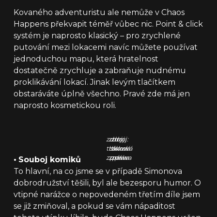
Kovaného adventuristu ale nemůže v Chaos
Happens překvapit téměř vůbec nic. Point & click
systém je naprosto klasický – pro zrychlené
putování mezi lokacemi navíc můžete používat
jednoduchou mapu, která hratelnost
dostatečně zrychluje a zabraňuje nudnému
proklikávání lokací. Jinak levým tlačítkem
obstaráváte úplně všechno. Pravé zde má jen
naprosto kosmetickou roli.
zdroj:
zdroj:
zdroj:
tisková
tisková
tisková
zpráva
zpráva
zpráva
•
Souboj komiků
To hlavní, na co jsme se v případě Simonova
dobrodružství těšili, byl ale bezesporu humor. O
vtipné narážce o nepovedeném třetím díle jsem
se již zmiňoval, a pokud se vám nápaditost