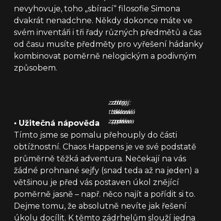
nevyhovuje, toho „sbírací“ filosofie Simona
dvakrát nenadchne. Někdy dokonce máte ve
svém inventáři i tři řady různých předmětů a čas
od času musíte předměty pro vyřešení hádanky
kombinovat poměrně nelogickým a podivným
způsobem.
zdroj:
zdroj:
zdroj:
tisková
tisková
tisková
zpráva
zpráva
zpráva
•
Užitečná nápověda
Tímto jsme se pomalu přehouply do části
obtížnostní. Chaos Happens je ve své podstatě
průměrně těžká adventura. Nečekají na vás
žádné prohnané sejfy (snad teda až na jeden) a
většinou je před vás postaven úkol znějící
poměrně jasně – např. něco najít a pořídit si to.
Dejme tomu, že absolutně nevíte jak řešení
úkolu docílit. K těmto zádrhelům slouží jedna