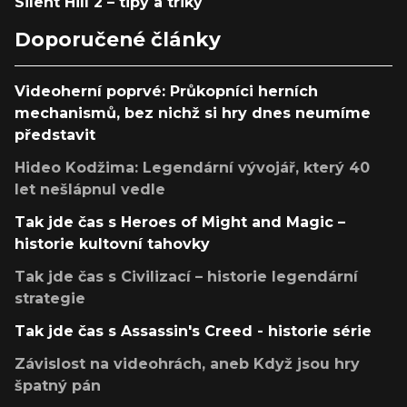
Silent Hill 2 – tipy a triky
Doporučené články
Videoherní poprvé: Průkopníci herních
mechanismů, bez nichž si hry dnes neumíme
představit
Hideo Kodžima: Legendární vývojář, který 40
let nešlápnul vedle
Tak jde čas s Heroes of Might and Magic –
historie kultovní tahovky
Tak jde čas s Civilizací – historie legendární
strategie
Tak jde čas s Assassin's Creed - historie série
Závislost na videohrách, aneb Když jsou hry
špatný pán