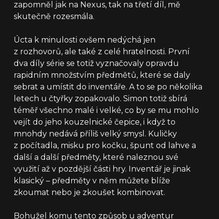
zapomněl jak na Nexus, tak na třetí díl, mě
skutečně rozesmála.
Úcta k minulosti ovšem nedýchá jen
z rozhovorů, ale také z celé hratelnosti. První
dva díly série se totiž vyznačovaly opravdu
rapidním množstvím předmětů, které se daly
sebrat a umístit do inventáře. A to se po několika
letech u čtyřky zopakovalo. Simon totiž sbírá
téměř všechno malé i velké, co by se mu mohlo
vejít do jeho kouzelnické čepice, i když to
mnohdy nedává příliš velký smysl. Kuličky
z počítadla, misku pro kočku, špunt od lahve a
další a další předměty, které naleznou své
využití až v pozdější části hry. Inventář je jinak
klasický – předměty v něm můžete blíže
zkoumat nebo je zkoušet kombinovat.
Bohužel komu tento způsob u adventur