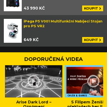
43 990 KČ
KOUPIT
iPega P5 V001 Multifunkční Nabíjecí Stojan
pro PS VR2
649 KČ
KOUPIT
DOPORUČENÁ VIDEA
Arise Dark Lord –
S Filipem Ženíšk
Oznámení
překladech her || C