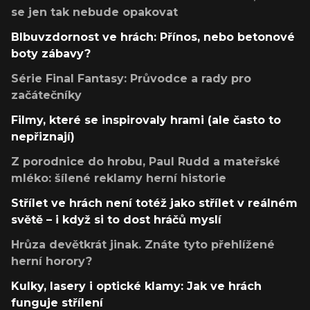
se jen tak nebude opakovat
Blbuvzdornost ve hrách: Přínos, nebo betonové
boty zábavy?
Série Final Fantasy: Průvodce a rady pro
začátečníky
Filmy, které se inspirovaly hrami (ale často to
nepřiznají)
Z porodnice do hrobu, Paul Rudd a mateřské
mléko: šílené reklamy herní historie
Střílet ve hrách není totéž jako střílet v reálném
světě – i když si to dost hráčů myslí
Hrůza devětkrát jinak. Znáte tyto přehlížené
herní horory?
Kulky, lasery i optické klamy: Jak ve hrách
funguje střílení