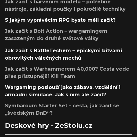
Jak začít s barvením modelů – potřebné
nástroje, základní poučky i pokročilé techniky
S jakým vyprávěcím RPG byste měli začít?
Jak začít s Bolt Action – wargamingem
zasazeným do druhé světové války
Jak začít s BattleTechem – epickými bitvami
obrovitých válečných mechů
Jak začít s Warhammerem 40,000? Cesta vede
přes přístupnější Kill Team
Wargaming poslouží jako zábava, vzdělání i
armádní simulace. Jak s ním ale začít?
Symbaroum Starter Set – cesta, jak začít se
„švédským DnD“?
Deskové hry - ZeStolu.cz