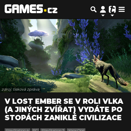
zdroj: tisková zpráva
V LOST EMBER SE V ROLI VLKA
(A JINÝCH ZVÍŘAT) VYDÁTE PO
STOPÁCH ZANIKLÉ CIVILIZACE
PlayStation 4
PC
PlayStation 3
Xbox One