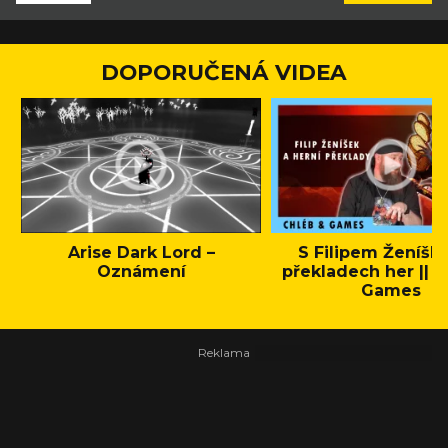
DOPORUČENÁ VIDEA
Arise Dark Lord –
S Filipem Ženíšk
Oznámení
překladech her || C
Games