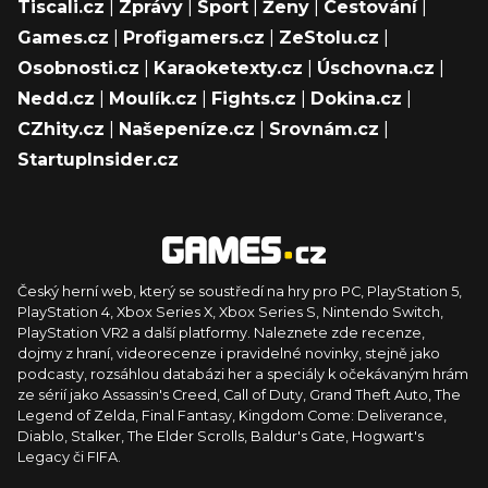
Tiscali.cz
|
Zprávy
|
Sport
|
Ženy
|
Cestování
|
Games.cz
|
Profigamers.cz
|
ZeStolu.cz
|
Osobnosti.cz
|
Karaoketexty.cz
|
Úschovna.cz
|
Nedd.cz
|
Moulík.cz
|
Fights.cz
|
Dokina.cz
|
CZhity.cz
|
Našepeníze.cz
|
Srovnám.cz
|
StartupInsider.cz
Český herní web, který se soustředí na hry pro PC, PlayStation 5,
PlayStation 4, Xbox Series X, Xbox Series S, Nintendo Switch,
PlayStation VR2 a další platformy. Naleznete zde recenze,
dojmy z hraní, videorecenze i pravidelné novinky, stejně jako
podcasty, rozsáhlou databázi her a speciály k očekávaným hrám
ze sérií jako Assassin's Creed, Call of Duty, Grand Theft Auto, The
Legend of Zelda, Final Fantasy, Kingdom Come: Deliverance,
Diablo, Stalker, The Elder Scrolls, Baldur's Gate, Hogwart's
Legacy či FIFA.