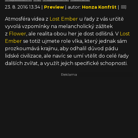
23. 8. 2016 13:34 |
Preview
| autor:
Honza Konfršt
|
Atmosféra videa z
Lost Ember
u řady z vás určitě
vyvolá vzpomínky na melancholický zážitek
z
Flower
, ale realita obou her je dost odlišná. V
Lost
Ember
se totiž ujmete role vlka, který jednak sám
prozkoumává krajinu, aby odhalil důvod pádu
lidské civilizace, ale navíc se umí vtělit do celé řady
dalších zvířat, a využít jejich specifické schopnosti.