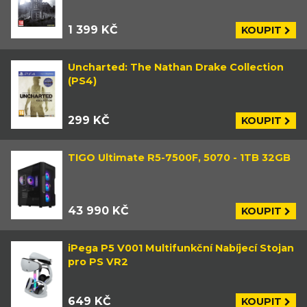
1 399 KČ
KOUPIT
Uncharted: The Nathan Drake Collection
(PS4)
299 KČ
KOUPIT
TIGO Ultimate R5-7500F, 5070 - 1TB 32GB
43 990 KČ
KOUPIT
iPega P5 V001 Multifunkční Nabíjecí Stojan
pro PS VR2
649 KČ
KOUPIT