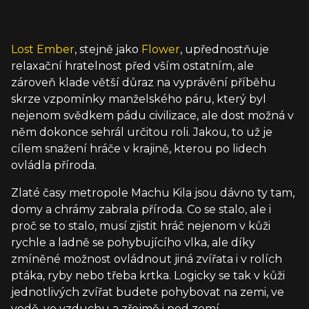
Lost Ember
, stejně jako
Flower
, upřednostňuje
relaxační hratelnost před vším ostatním, ale
zároveň klade větší důraz na vyprávění příběhu
skrze vzpomínky manželského páru, který byl
nejenom svědkem pádu civilizace, ale dost možná v
něm dokonce sehrál určitou roli. Jakou, to už je
cílem snažení hráče v krajině, kterou po lidech
ovládla příroda.
Zlaté časy metropole Machu Kila jsou dávno ty tam,
domy a chrámy zabrala příroda. Co se stalo, ale i
proč se to stalo, musí zjistit hráč nejenom v kůži
rychle a ladně se pohybujícího vlka, ale díky
zmíněné možnost ovládnout jiná zvířata i v rolích
ptáka, ryby nebo třeba krtka. Logicky se tak v kůži
jednotlivých zvířat budete pohybovat na zemi, ve
vodě, ve vzduchu a zřejmě i pod zemí.