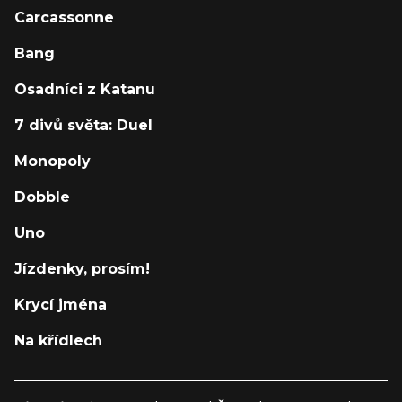
Carcassonne
Bang
Osadníci z Katanu
7 divů světa: Duel
Monopoly
Dobble
Uno
Jízdenky, prosím!
Krycí jména
Na křídlech