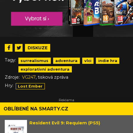
DISKUZE
Tagy:
surrealismus
adventura
vlci
indie hra
explorativní adventura
,
Zdroje:
VG247
tisková zpráva
Hry:
Lost Ember
OBLÍBENÉ NA SMARTY.CZ
Resident Evil 9: Requiem (PS5)