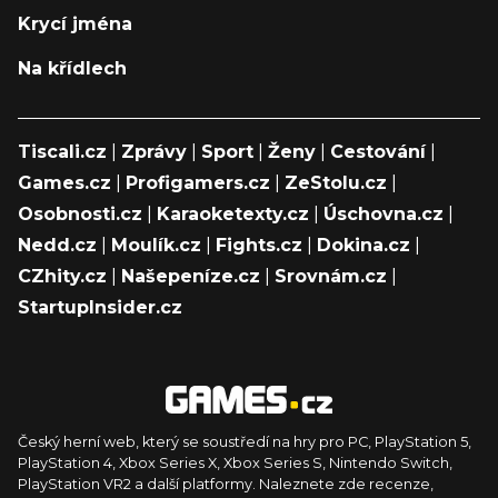
Krycí jména
Na křídlech
Tiscali.cz
|
Zprávy
|
Sport
|
Ženy
|
Cestování
|
Games.cz
|
Profigamers.cz
|
ZeStolu.cz
|
Osobnosti.cz
|
Karaoketexty.cz
|
Úschovna.cz
|
Nedd.cz
|
Moulík.cz
|
Fights.cz
|
Dokina.cz
|
CZhity.cz
|
Našepeníze.cz
|
Srovnám.cz
|
StartupInsider.cz
Český herní web, který se soustředí na hry pro PC, PlayStation 5,
PlayStation 4, Xbox Series X, Xbox Series S, Nintendo Switch,
PlayStation VR2 a další platformy. Naleznete zde recenze,