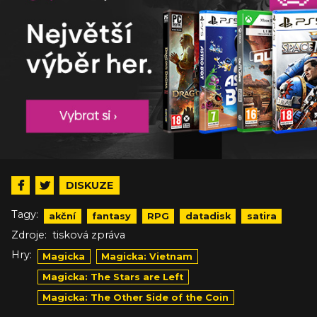
DISKUZE
Tagy:
akční
fantasy
RPG
datadisk
satira
Zdroje:
tisková zpráva
Hry:
Magicka
Magicka: Vietnam
Magicka: The Stars are Left
Magicka: The Other Side of the Coin