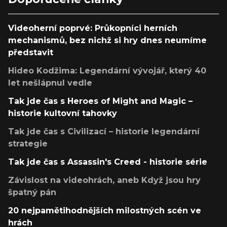
Videoherní poprvé: Průkopníci herních
mechanismů, bez nichž si hry dnes neumíme
představit
Hideo Kodžima: Legendární vývojář, který 40
let nešlápnul vedle
Tak jde čas s Heroes of Might and Magic –
historie kultovní tahovky
Tak jde čas s Civilizací – historie legendární
strategie
Tak jde čas s Assassin's Creed - historie série
Závislost na videohrách, aneb Když jsou hry
špatný pán
20 nejpamětihodnějších milostných scén ve
hrách