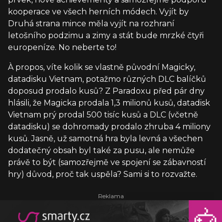
kooperace ve všech herních módech. Vyjít by
Druhá strana mince měla vyjít na rozhraní
letošního podzimu a zimy a stát bude mrzké čtyři
europeníze. No neberte to!
À propos, víte kolik se vlastně původní Magicky,
datadisku Vietnam, potažmo různých DLC balíčků
doposud prodalo kusů? Z Paradoxu před pár dny
hlásili, že Magicka prodala 1,3 milionů kusů, datadisk
Vietnam prý prodal 500 tisíc kusů a DLC (včetně
datadisku) se dohromady prodalo zhruba 4 miliony
kusů. Jasně, už samotná hra byla levná a všechen
dodatečný obsah byl také za pusu, ale nemůže
právě to být (samozřejmě ve spojení se zábavností
hry) důvod, proč tak uspěla? Sami si to rozvažte.