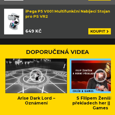
iPega P5 V001 Multifunkční Nabíjecí Stojan
pro PS VR2
649 KČ
KOUPIT
DOPORUČENÁ VIDEA
Arise Dark Lord –
S Filipem Ženíšk
Oznámení
překladech her || C
Games