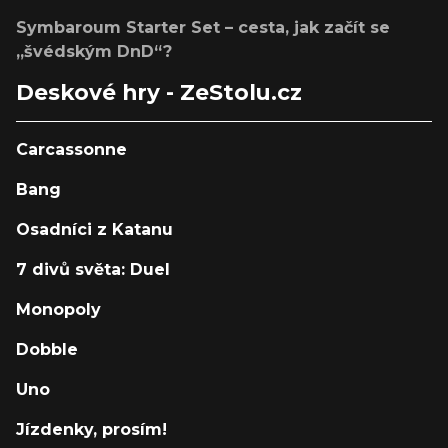
Symbaroum Starter Set – cesta, jak začít se
„švédským DnD“?
Deskové hry - ZeStolu.cz
Carcassonne
Bang
Osadníci z Katanu
7 divů světa: Duel
Monopoly
Dobble
Uno
Jízdenky, prosím!