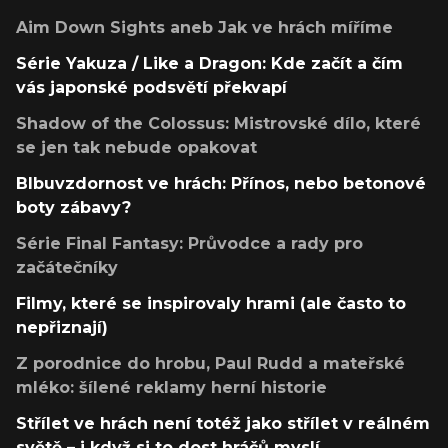
Aim Down Sights aneb Jak ve hrách míříme
Série Yakuza / Like a Dragon: Kde začít a čím
vás japonské podsvětí překvapí
Shadow of the Colossus: Mistrovské dílo, které
se jen tak nebude opakovat
Blbuvzdornost ve hrách: Přínos, nebo betonové
boty zábavy?
Série Final Fantasy: Průvodce a rady pro
začátečníky
Filmy, které se inspirovaly hrami (ale často to
nepřiznají)
Z porodnice do hrobu, Paul Rudd a mateřské
mléko: šílené reklamy herní historie
Střílet ve hrách není totéž jako střílet v reálném
světě – i když si to dost hráčů myslí