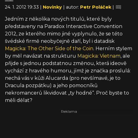
24. 1. 2012 19:33 |
Novinky
| autor:
Petr Poláček
|
Jedním z několika nových titulů, které byly
představeny na Paradox Interactive Convention
2012, ze kterého mimo jiné vyplynulo, že se této
švédské firmě neobyčejně daří, byl i datadisk
Magicka: The Other Side of the Coin
. Herním stylem
by měl navázat na strukturu
Magicka: Vietnam
, ale
přijde s jednou podstatnou změnou, která ideově
vychází z hravého humoru, jímž je značka proslulá:
nechá vás v kůži Alucarda (pro nevšímavé, je to
Dracula pozpátku) a jeho pomocníků
nekromancerů likvidovat „ty hodné“. Proč byste to
měli dělat?