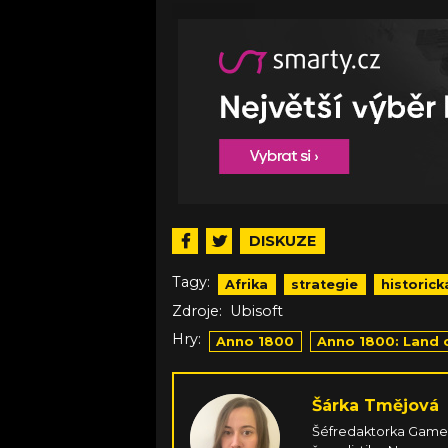
DISKUZE
Tagy:
Afrika
strategie
historick
Zdroje:
Ubisoft
Hry:
Anno 1800
Anno 1800: Land 
Šárka Tmějová
Šéfredaktorka Games.