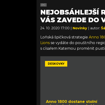
PC
NEJOBSÁHLEJŠÍ R
VÁS ZAVEDE DO 
24. 10. 2020 17:00 |
Novinky
| autor:
Š
Loňská špičková strategie
Anno 18
Lions
se vydáte do pouštního regio
s císařem Katemou proměnit pusti
DESKOVKY
Anno 1800 dostane stolní