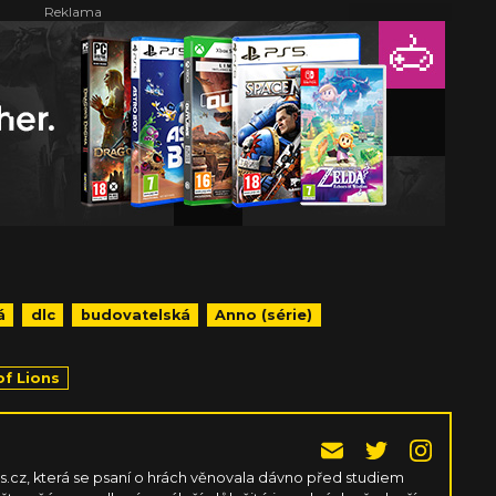
á
dlc
budovatelská
Anno (série)
of Lions
cz, která se psaní o hrách věnovala dávno před studiem