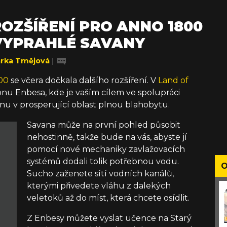
OZŠÍŘENÍ PRO ANNO 1800
VYPRAHLÉ SAVANY
árka Tmějová
|
00
se včera dočkala dalšího rozšíření. V
Land of
nu Enbesa, kde je vaším cílem ve spolupráci
nu v prosperující oblast plnou blahobytu.
Savana může na první pohled působit
nehostinně, takže bude na vás, abyste jí
pomocí nové mechaniky zavlažovacích
systémů dodali tolik potřebnou vodu.
O
Sucho zaženete sítí vodních kanálů,
kterými přivedete vláhu z dalekých
veletoků až do míst, která chcete osídlit.
Z Enbesy můžete vyslat učence na Starý