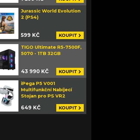
Jurassic World Evolution
2 (PS4)
599 KČ
KOUPIT
TIGO Ultimate R5-7500F,
5070 - 1TB 32GB
43 990 KČ
KOUPIT
iPega P5 V001
Multifunkční Nabíjecí
Stojan pro PS VR2
649 KČ
KOUPIT