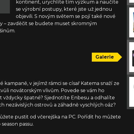
kontinent, urychlíte tím výzkum a naučíte
se výrobní postupy, které jste už jednou
objevili. S novým světem se pojí také nové
stvy – zavděčit se budete muset skromným
šinům.
Galerie
é kampaně, v jejímž rámci se císař Katema snaží ze
kvůli novátorským vlivům. Povede se vám ho
ýt vždycky špatné? Sjednotíte Enbesu a odhalíte
ch nezávislých ostrovů a záhadně vyschlých oáz?
žete pustit od včerejška na PC. Pořídit ho můžete
 season passu.