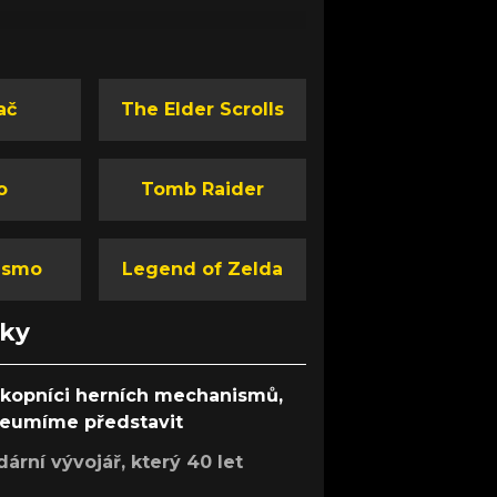
ač
The Elder Scrolls
o
Tomb Raider
ismo
Legend of Zelda
nky
ůkopníci herních mechanismů,
 neumíme představit
rní vývojář, který 40 let