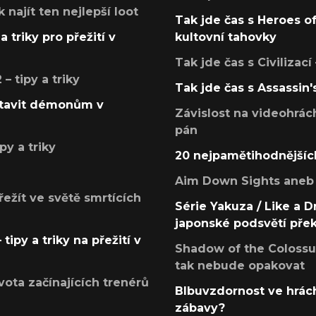
k najít ten nejlepší loot
Tak jde čas s Heroes o
a triky pro přežití v
kultovní tahovky
Tak jde čas s Civilizací
 tipy a triky
Tak jde čas s Assassin'
postavit démonům v
Závislost na videohrác
pán
py a triky
20 nejpamětihodnějšíc
Aim Down Sights aneb 
přežít ve světě smrtících
Série Yakuza / Like a D
japonské podsvětí pře
tipy a triky na přežití v
Shadow of the Colossus
tak nebude opakovat
ota začínajících trenérů
Blbuvzdornost ve hrách
zábavy?