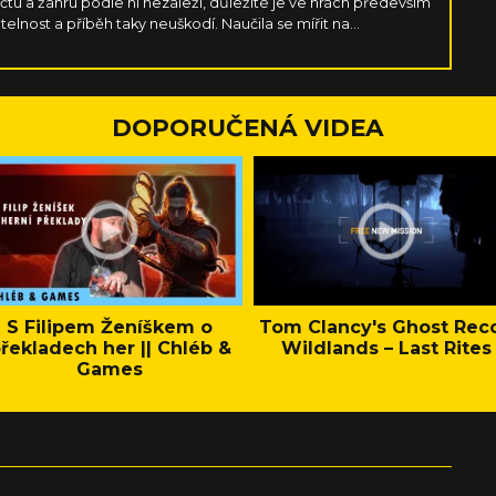
očtu a žánru podle ní nezáleží, důležité je ve hrách především
atelnost a příběh taky neuškodí. Naučila se mířit na
si nemusela pořád kupovat nové PC komponenty.
DOPORUČENÁ VIDEA
S Filipem Ženíškem o
Tom Clancy's Ghost Rec
řekladech her || Chléb &
Wildlands – Last Rites
Games