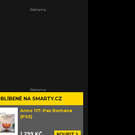
BLÍBENÉ NA SMARTY.CZ
Anno 117: Pax Romana
(PS5)
1 299 KČ
KOUPIT