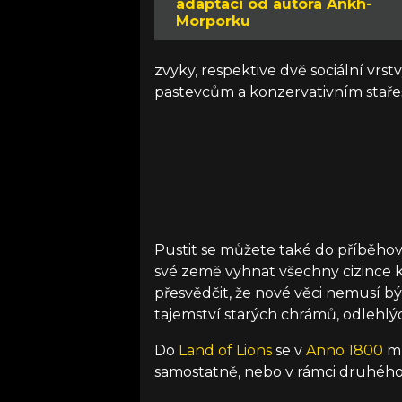
adaptaci od autora Ankh-
Morporku
zvyky, respektive dvě sociální vr
pastevcům a konzervativním staře
Pustit se můžete také do příběhov
své země vyhnat všechny cizince 
přesvědčit, že nové věci nemusí b
tajemství starých chrámů, odlehlý
Do
Land of Lions
se v
Anno 1800
mů
samostatně, nebo v rámci druhého