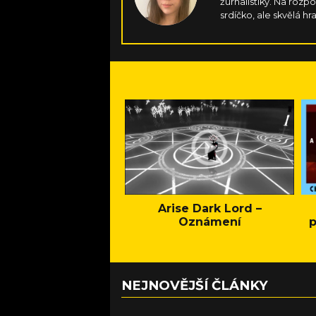
žurnalistiky. Na rozp
srdíčko, ale skvělá hr
gamepadu, jen aby 
Arise Dark Lord –
Oznámení
p
NEJNOVĚJŠÍ ČLÁNKY