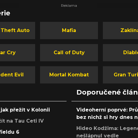
rie
 Theft Auto
Mafia
Zaklín
ar Cry
Call of Duty
Diabl
dent Evil
Mortal Kombat
Gran Tur
Doporučené člá
jak přežít v Kolonii
Videoherní poprvé: Pr
bez nichž si hry dnes
žít na Tau Ceti IV
Hideo Kodžima: Legendá
fieldu 6
nešlápnul vedle