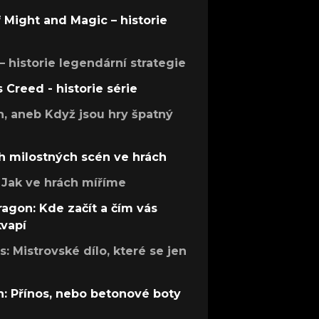
f Might and Magic – historie
 – historie legendární strategie
s Creed - historie série
h, aneb Když jsou hry špatný
h milostných scén ve hrách
Jak ve hrách míříme
ragon: Kde začít a čím vás
kvapí
: Mistrovské dílo, které se jen
: Přínos, nebo betonové boty