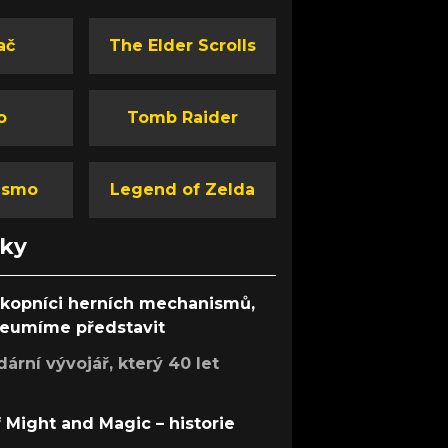
ač
The Elder Scrolls
o
Tomb Raider
ismo
Legend of Zelda
nky
ůkopníci herních mechanismů,
 neumíme představit
rní vývojář, který 40 let
f Might and Magic – historie