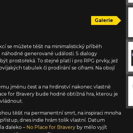
Galerie
kcí se můžete těšit na minimalistický příběh
a náhodně generované události. S dialogy
ýt prostořeká. To stejné platí i pro RPG prvky, jež
víjakých tabulek či prodírání se ciframi. Na obojí
vému jménu čest a na hrdinství nakonec vlastně
ace for Bravery bude hodně obtížná hra, kterou je
ovládnout.
mohou těšit na permanentní smrt, na inspiraci mnoha
přístup, dnes indie hrám tolik vlastní. Datum
ela daleko –
No Place for Bravery
by mělo vyjít