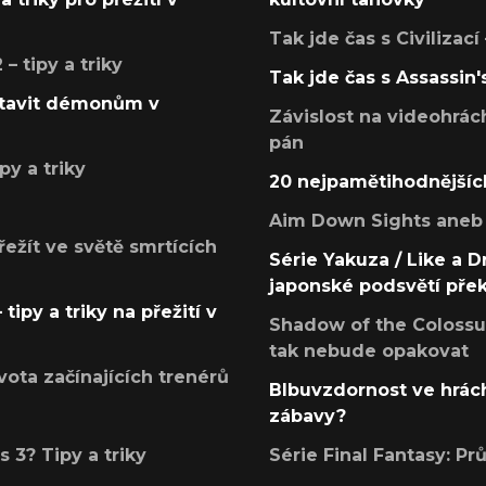
Tak jde čas s Civilizací
 tipy a triky
Tak jde čas s Assassin'
postavit démonům v
Závislost na videohrác
pán
py a triky
20 nejpamětihodnějšíc
Aim Down Sights aneb 
přežít ve světě smrtících
Série Yakuza / Like a D
japonské podsvětí pře
tipy a triky na přežití v
Shadow of the Colossus
tak nebude opakovat
ota začínajících trenérů
Blbuvzdornost ve hrách
zábavy?
 3? Tipy a triky
Série Final Fantasy: P