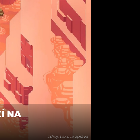
Í NA
zdroj: tisková zpráva