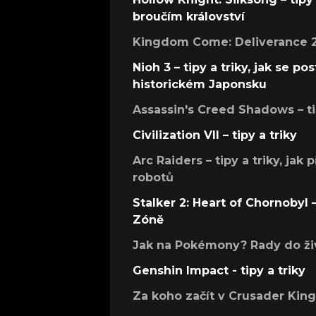
broučím království
Kingdom Come: Deliverance 2 –
Nioh 3 – tipy a triky, jak se 
historickém Japonsku
Assassin's Creed Shadows – ti
Civilization VII – tipy a triky
Arc Raiders – tipy a triky, jak 
robotů
Stalker 2: Heart of Chornobyl – 
Zóně
Jak na Pokémony? Rady do živ
Genshin Impact - tipy a triky
Za koho začít v Crusader Kings