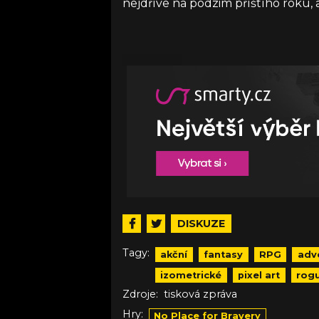
nejdříve na podzim příštího roku,
DISKUZE
Tagy:
akční
fantasy
RPG
adv
izometrické
pixel art
rogu
Zdroje:
tisková zpráva
Hry:
No Place for Bravery