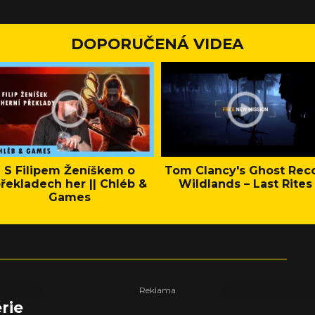
DOPORUČENÁ VIDEA
S Filipem Ženíškem o
Tom Clancy's Ghost Rec
řekladech her || Chléb &
Wildlands – Last Rites
Games
rie