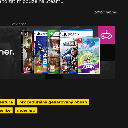
 a to zatím pouze na Steamu.
zdroj: Archiv
entura
procedurálně generovaný obsah
elike
indie hra