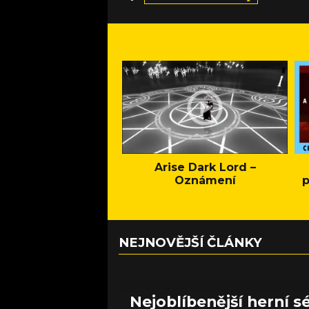
Arise Dark Lord –
Oznámení
p
NEJNOVĚJŠÍ ČLÁNKY
Nejoblíbenější herní sé