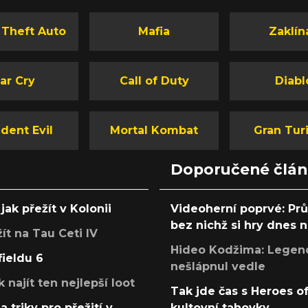
 Theft Auto
Mafia
Zaklín
ar Cry
Call of Duty
Diabl
dent Evil
Mortal Kombat
Gran Tur
Doporučené člá
jak přežít v Kolonii
Videoherní poprvé: Pr
bez nichž si hry dnes
žít na Tau Ceti IV
Hideo Kodžima: Legendá
fieldu 6
nešlápnul vedle
k najít ten nejlepší loot
Tak jde čas s Heroes o
a triky pro přežití v
kultovní tahovky