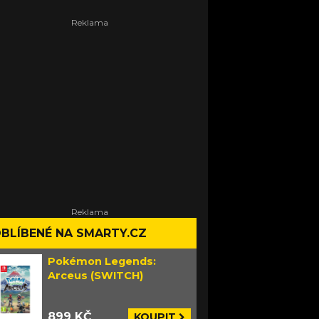
BLÍBENÉ NA SMARTY.CZ
Pokémon Legends:
Arceus (SWITCH)
899 KČ
KOUPIT