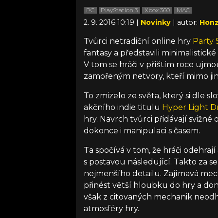
PC
PlayStation 3
Xbox 360
MAC
2. 9. 2016 10:19 |
Novinky
| autor:
Honz
Tvůrci netradiční online hry
Party 
fantasy a představili minimalisti
V tom se hráči v příštím roce ujm
zamořeným netvory, kteří mimo jiné
To zmizelo ze světa, který si dle s
akčního indie titulu
Hyper Light Dr
hry. Navrch tvůrci přidávají svižn
dokonce i manipulaci s časem.
Ta spočívá v tom, že hráči odehrají
s postavou následující. Takto za s
nejmenšího detailu. Zajímavá mech
přinést větší hloubku do hry a don
však z citovaných mechanik neodh
atmosféry hry.