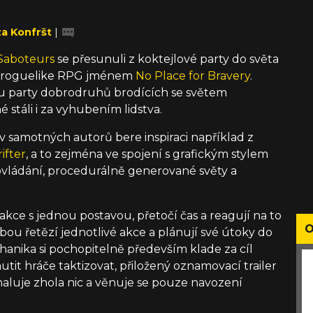
a Konfršt
|
Saboteurs
se přesunuli z koktejlové party do světa
cké roguelike RPG jménem
No Place for Bravery
.
ou party dobrodruhů brodících se světem
 stáli i za vyhubením lidstva.
lov samotných autorů bere inspiraci například z
ifter
, a to zejména ve spojení s grafickým stylem
é ovládání, procedurálně generované světy a
 akce s jednou postavou, přetočí čas a reagují na to
O
ebou řetězí jednotlivé akce a plánují své útoky do
anika si pochopitelně především klade za cíl
utit hráče taktizovat, přiložený oznamovací trailer
aluje zhola nic a věnuje se pouze navození