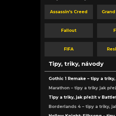
Assassin's Creed
Grand
Fallout
F
FIFA
Resi
Tipy, triky, návody
Gothic 1 Remake – tipy a triky, 
Marathon – tipy a triky jak pře
Tipy a triky, jak přežít v Battle
Borderlands 4 – tipy a triky, ja
Hollow Knight: Silksong – tipy 