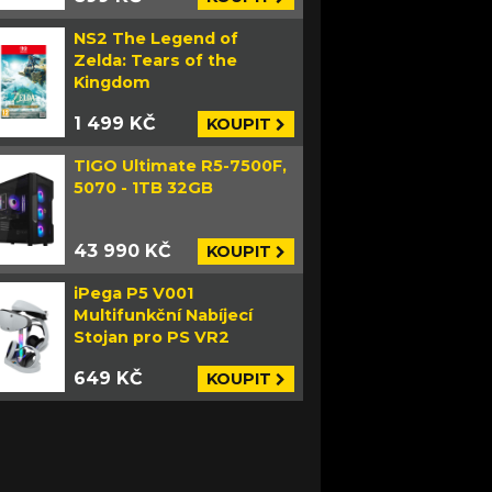
NS2 The Legend of
Zelda: Tears of the
Kingdom
1 499 KČ
KOUPIT
TIGO Ultimate R5-7500F,
5070 - 1TB 32GB
43 990 KČ
KOUPIT
iPega P5 V001
Multifunkční Nabíjecí
Stojan pro PS VR2
649 KČ
KOUPIT