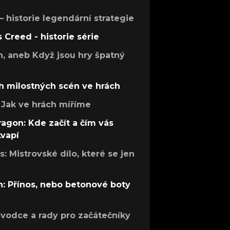
 – historie legendární strategie
s Creed - historie série
h, aneb Když jsou hry špatný
h milostných scén ve hrách
Jak ve hrách míříme
ragon: Kde začít a čím vás
kvapí
: Mistrovské dílo, které se jen
: Přínos, nebo betonové boty
růvodce a rady pro začátečníky