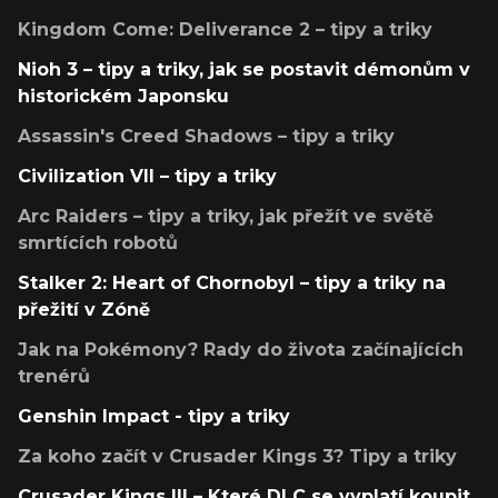
Kingdom Come: Deliverance 2 – tipy a triky
Nioh 3 – tipy a triky, jak se postavit démonům v
historickém Japonsku
Assassin's Creed Shadows – tipy a triky
Civilization VII – tipy a triky
Arc Raiders – tipy a triky, jak přežít ve světě
smrtících robotů
Stalker 2: Heart of Chornobyl – tipy a triky na
přežití v Zóně
Jak na Pokémony? Rady do života začínajících
trenérů
Genshin Impact - tipy a triky
Za koho začít v Crusader Kings 3? Tipy a triky
Crusader Kings III – Které DLC se vyplatí koupit,