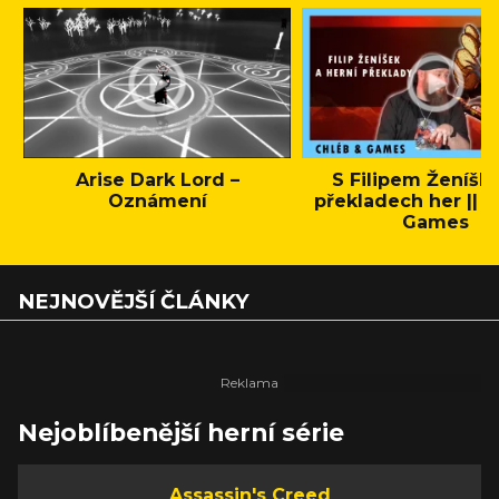
Arise Dark Lord –
S Filipem Ženíšk
Oznámení
překladech her || C
Games
NEJNOVĚJŠÍ ČLÁNKY
Nejoblíbenější herní série
Assassin's Creed