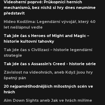
Videoherní poprvé: Průkopníci herních
mechanismů, bez nichž si hry dnes neumíme
představit
Hideo Kodžima: Legendární vývojář, který 40
let nešlápnul vedle
Tak jde čas s Heroes of Might and Magic –
historie kultovní tahovky
Tak jde čas s Civilizací – historie legendární
strategie
Tak jde čas s Assassin's Creed - historie série
Závislost na videohrách, aneb Když jsou hry
špatný pán
20 nejpamětihodnějších milostných scén ve
hrách
Aim Down Sights aneb Jak ve hrách míříme