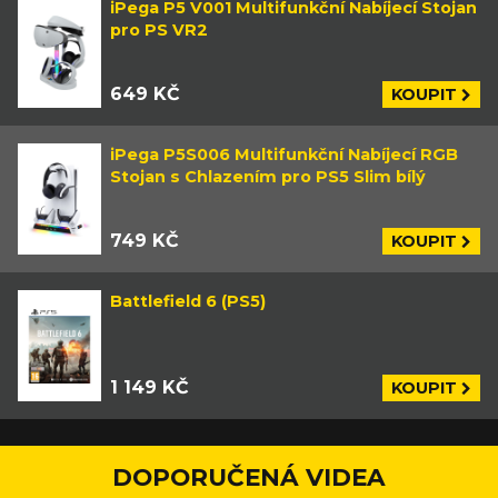
iPega P5 V001 Multifunkční Nabíjecí Stojan
pro PS VR2
649 KČ
KOUPIT
iPega P5S006 Multifunkční Nabíjecí RGB
Stojan s Chlazením pro PS5 Slim bílý
749 KČ
KOUPIT
Battlefield 6 (PS5)
1 149 KČ
KOUPIT
DOPORUČENÁ VIDEA