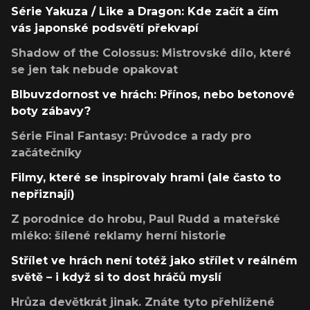
Série Yakuza / Like a Dragon: Kde začít a čím
vás japonské podsvětí překvapí
Shadow of the Colossus: Mistrovské dílo, které
se jen tak nebude opakovat
Blbuvzdornost ve hrách: Přínos, nebo betonové
boty zábavy?
Série Final Fantasy: Průvodce a rady pro
začátečníky
Filmy, které se inspirovaly hrami (ale často to
nepřiznají)
Z porodnice do hrobu, Paul Rudd a mateřské
mléko: šílené reklamy herní historie
Střílet ve hrách není totéž jako střílet v reálném
světě – i když si to dost hráčů myslí
Hrůza devětkrát jinak. Znáte tyto přehlížené