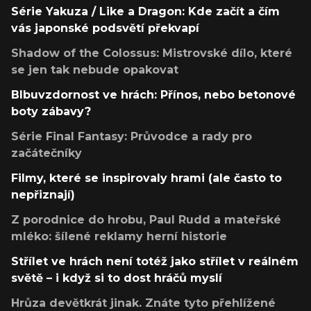
Série Yakuza / Like a Dragon: Kde začít a čím
vás japonské podsvětí překvapí
Shadow of the Colossus: Mistrovské dílo, které
se jen tak nebude opakovat
Blbuvzdornost ve hrách: Přínos, nebo betonové
boty zábavy?
Série Final Fantasy: Průvodce a rady pro
začátečníky
Filmy, které se inspirovaly hrami (ale často to
nepřiznají)
Z porodnice do hrobu, Paul Rudd a mateřské
mléko: šílené reklamy herní historie
Střílet ve hrách není totéž jako střílet v reálném
světě – i když si to dost hráčů myslí
Hrůza devětkrát jinak. Znáte tyto přehlížené