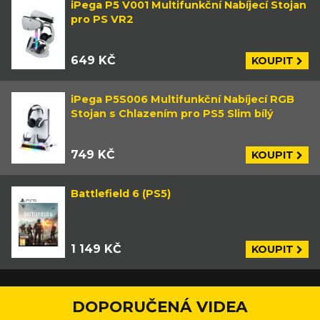
iPega P5 V001 Multifunkční Nabíjecí Stojan
pro PS VR2
649 KČ
KOUPIT
iPega P5S006 Multifunkční Nabíjecí RGB
Stojan s Chlazením pro PS5 Slim bílý
749 KČ
KOUPIT
Battlefield 6 (PS5)
1 149 KČ
KOUPIT
DOPORUČENÁ VIDEA