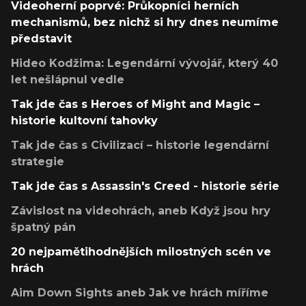
Videoherní poprvé: Průkopníci herních
mechanismů, bez nichž si hry dnes neumíme
představit
Hideo Kodžima: Legendární vývojář, který 40
let nešlápnul vedle
Tak jde čas s Heroes of Might and Magic –
historie kultovní tahovky
Tak jde čas s Civilizací – historie legendární
strategie
Tak jde čas s Assassin's Creed - historie série
Závislost na videohrách, aneb Když jsou hry
špatný pán
20 nejpamětihodnějších milostných scén ve
hrách
Aim Down Sights aneb Jak ve hrách míříme