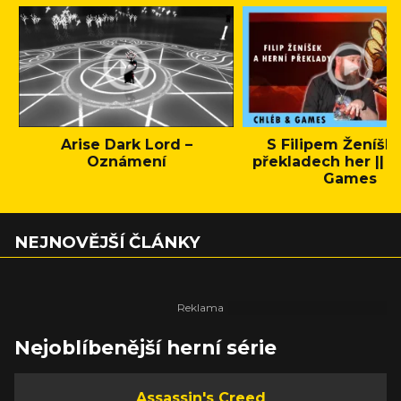
Arise Dark Lord –
S Filipem Ženíšk
Oznámení
překladech her || C
Games
NEJNOVĚJŠÍ ČLÁNKY
Nejoblíbenější herní série
Assassin's Creed