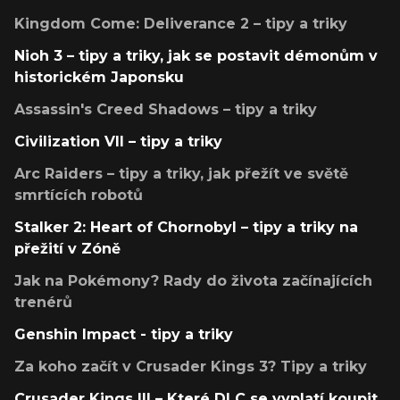
Kingdom Come: Deliverance 2 – tipy a triky
Nioh 3 – tipy a triky, jak se postavit démonům v
historickém Japonsku
Assassin's Creed Shadows – tipy a triky
Civilization VII – tipy a triky
Arc Raiders – tipy a triky, jak přežít ve světě
smrtících robotů
Stalker 2: Heart of Chornobyl – tipy a triky na
přežití v Zóně
Jak na Pokémony? Rady do života začínajících
trenérů
Genshin Impact - tipy a triky
Za koho začít v Crusader Kings 3? Tipy a triky
Crusader Kings III – Které DLC se vyplatí koupit,