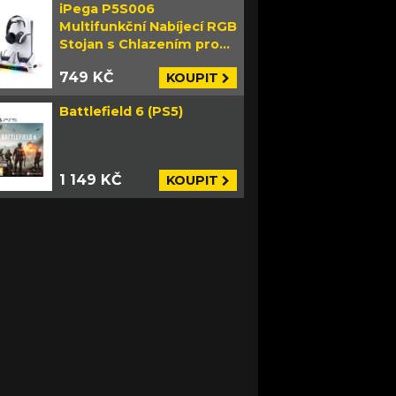
iPega P5S006
Multifunkční Nabíjecí RGB
Stojan s Chlazením pro
PS5 Slim bílý
749 KČ
KOUPIT
Battlefield 6 (PS5)
1 149 KČ
KOUPIT