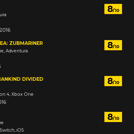
8
/10
ura
 2016
8
EA: ZUBMARINER
/10
ie, Adventura
6
8
MANKIND DIVIDED
/10
ion 4, Xbox One
016
8
/10
ie
 Switch, iOS