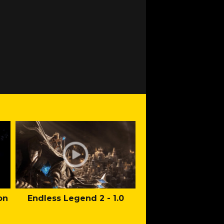
on
Endless Legend 2 - 1.0
Mafia: The Old Co
Man of Honor Ga