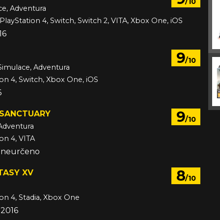
/10
ce, Adventura
PlayStation 4, Switch, Switch 2, VITA, Xbox One, iOS
16
9
/10
Simulace, Adventura
ion 4, Switch, Xbox One, iOS
6
9
 SANCTUARY
/10
Adventura
on 4, VITA
e neurčeno
8
TASY XV
/10
ion 4, Stadia, Xbox One
 2016