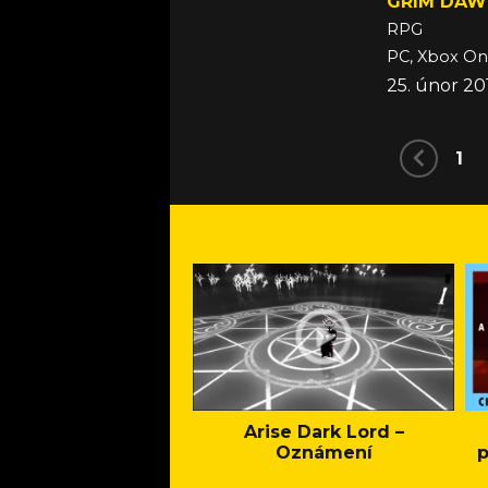
GRIM DAW
RPG
PC, Xbox On
25. únor 20
1
Arise Dark Lord –
Oznámení
p