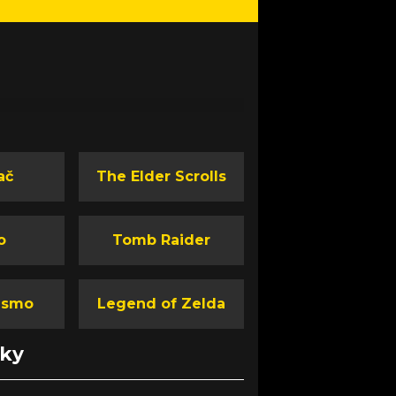
ač
The Elder Scrolls
o
Tomb Raider
ismo
Legend of Zelda
nky