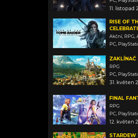
PC, PlayStat
11. listopad
RISE OF T
CELEBRAT
Akční, RPG, 
PC, PlayStat
11. říjen 201
ZAKLÍNAČ 
RPG
PC, PlayStat
31. květen 
FINAL FAN
RPG
PC, PlayStati
12. květen 
STARDEW 