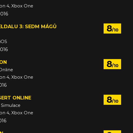
ion 4, Xbox One
2016
8
ELDALU 3: SEDM MÁGŮ
/10
 iOS
2016
8
ION
/10
Online
ion 4, Xbox One
016
8
SERT ONLINE
/10
 Simulace
ion 4, Xbox One
016