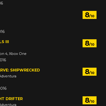
16
8
/10
016
8
S III
/10
ion 4, Xbox One
016
8
ARVE: SHIPWRECKED
/10
Adventura
2016
8
HT DRIFTER
/10
Adventura