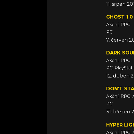
11. srpen 20
GHOST 1.0
Akční, RPG
PC
7. červen 2
DARK SOUL
Akční, RPG
PC, PlayStat
12. duben 2
DON'T ST
Akční, RPG, 
PC
31. březen 
HYPER LIG
Akční, RPG, 