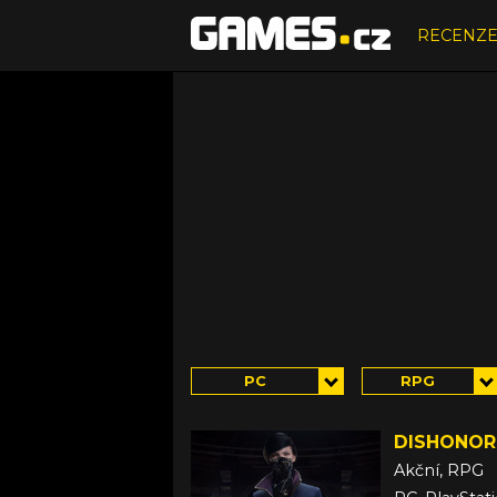
RECENZ
PC
RPG
DISHONOR
Akční, RPG