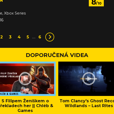
8
N
/10
e, Xbox Series
16
2
3
4
5
…
6
DOPORUČENÁ VIDEA
S Filipem Ženíškem o
Tom Clancy's Ghost Rec
řekladech her || Chléb &
Wildlands – Last Rites
Games