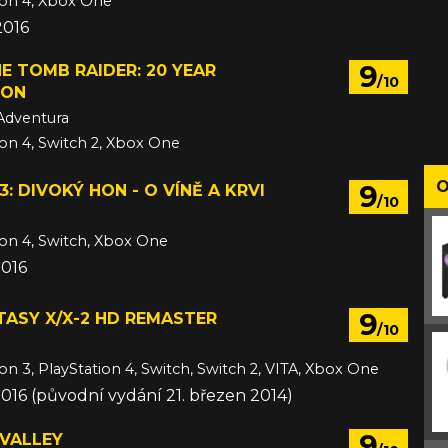
ion 4, Xbox One
 2016
9
HE TOMB RAIDER: 20 YEAR
/10
ION
Adventura
ion 4, Switch 2, Xbox One
6
O
9
3: DIVOKÝ HON - O VÍNĚ A KRVI
/10
ion 4, Switch, Xbox One
2016
9
TASY X/X-2 HD REMASTER
/10
on 3, PlayStation 4, Switch, Switch 2, VITA, Xbox One
2016 (původní vydání 21. březen 2014)
9
VALLEY