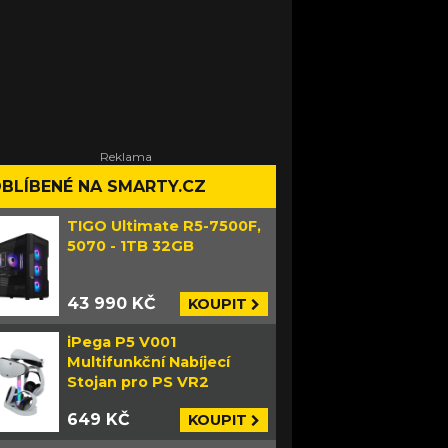
BLÍBENÉ NA SMARTY.CZ
TIGO Ultimate R5-7500F,
5070 - 1TB 32GB
43 990 KČ
KOUPIT
iPega P5 V001
Multifunkční Nabíjecí
Stojan pro PS VR2
649 KČ
KOUPIT