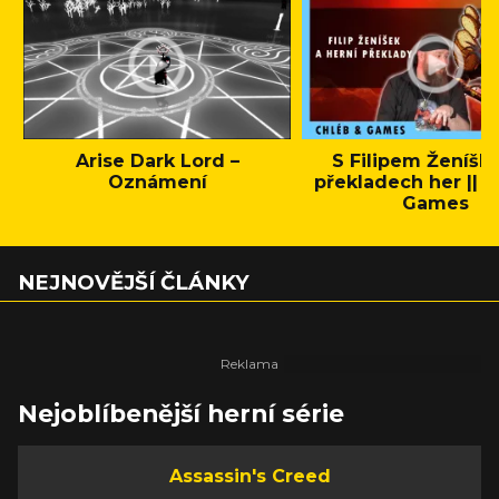
Arise Dark Lord –
S Filipem Ženíšk
Oznámení
překladech her || C
Games
NEJNOVĚJŠÍ ČLÁNKY
Nejoblíbenější herní série
Assassin's Creed