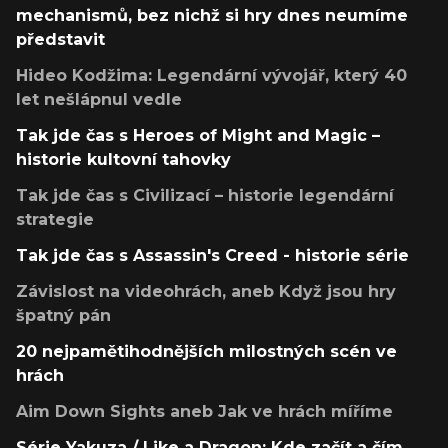
mechanismů, bez nichž si hry dnes neumíme
představit
Hideo Kodžima: Legendární vývojář, který 40
let nešlápnul vedle
Tak jde čas s Heroes of Might and Magic –
historie kultovní tahovky
Tak jde čas s Civilizací – historie legendární
strategie
Tak jde čas s Assassin's Creed - historie série
Závislost na videohrách, aneb Když jsou hry
špatný pán
20 nejpamětihodnějších milostných scén ve
hrách
Aim Down Sights aneb Jak ve hrách míříme
Série Yakuza / Like a Dragon: Kde začít a čím