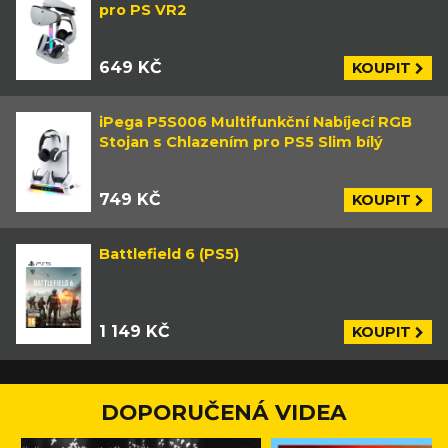
pro PS VR2
649 KČ
KOUPIT
iPega P5S006 Multifunkční Nabíjecí RGB
Stojan s Chlazením pro PS5 Slim bílý
749 KČ
KOUPIT
Battlefield 6 (PS5)
1 149 KČ
KOUPIT
DOPORUČENÁ VIDEA