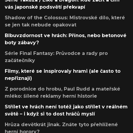
vás japonské podsvětí překvapí
Shadow of the Colossus: Mistrovské dílo, které
se jen tak nebude opakovat
Blbuvzdornost ve hrách: Přínos, nebo betonové
boty zábavy?
Série Final Fantasy: Průvodce a rady pro
začátečníky
Filmy, které se inspirovaly hrami (ale často to
nepřiznají)
Z porodnice do hrobu, Paul Rudd a mateřské
mléko: šílené reklamy herní historie
Střílet ve hrách není totéž jako střílet v reálném
světě – i když si to dost hráčů myslí
Hrůza devětkrát jinak. Znáte tyto přehlížené
herní horory?