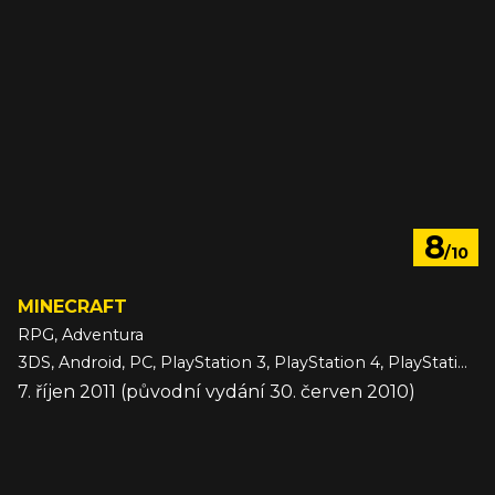
8
/10
MINECRAFT
RPG, Adventura
3DS, Android, PC, PlayStation 3, PlayStation 4, PlayStation 5, Switch, Switch 2, VITA, Wii U, Xbox 360, Xbox One, Xbox Series, iOS
7. říjen 2011 (původní vydání 30. červen 2010)