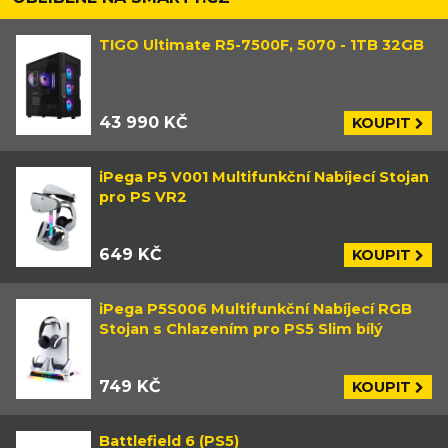
TIGO Ultimate R5-7500F, 5070 - 1TB 32GB
43 990 KČ
KOUPIT
iPega P5 V001 Multifunkční Nabíjecí Stojan
pro PS VR2
649 KČ
KOUPIT
iPega P5S006 Multifunkční Nabíjecí RGB
Stojan s Chlazením pro PS5 Slim bílý
749 KČ
KOUPIT
Battlefield 6 (PS5)