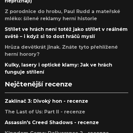
nepřiznají)
Z porodnice do hrobu, Paul Rudd a mateřské
mléko: šílené reklamy herní historie
Střílet ve hrách není totéž jako střílet v reálném
světě – i když si to dost hráčů myslí
Hrůza devětkrát jinak. Znáte tyto přehlížené
herní horory?
Kulky, lasery i optické klamy: Jak ve hrách
funguje střílení
Nejčtenější recenze
Zaklínač 3: Divoký hon - recenze
The Last of Us: Part II - recenze
Assassin's Creed Shadows - recenze