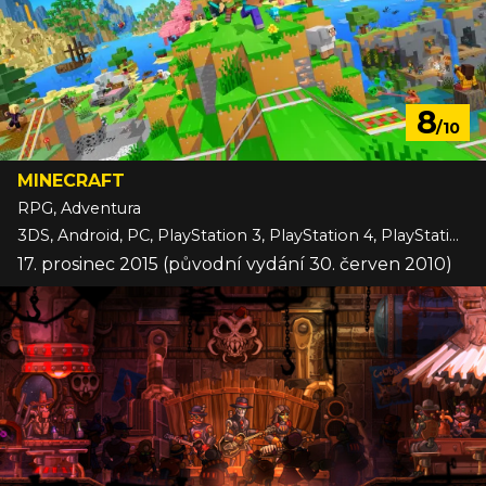
8
/10
MINECRAFT
RPG, Adventura
3DS, Android, PC, PlayStation 3, PlayStation 4, PlayStation 5, Switch, Switch 2, VITA, Wii U, Xbox 360, Xbox One, Xbox Series, iOS
17. prosinec 2015 (původní vydání 30. červen 2010)