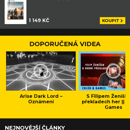
1 149 KČ
KOUPIT
DOPORUČENÁ VIDEA
Arise Dark Lord –
S Filipem Ženíšk
Oznámení
překladech her || C
Games
NEJNOVĚJŠÍ ČLÁNKY