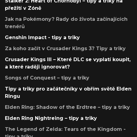
Stalker 2: Heart of Chornobyl – tipy a triky na
přežití v Zóně
Jak na Pokémony? Rady do života začínajících
trenérů
Genshin Impact - tipy a triky
Za koho začít v Crusader Kings 3? Tipy a triky
Crusader Kings III – Které DLC se vyplatí koupit,
a které raději ignorovat?
Songs of Conquest – tipy a triky
Tipy a triky pro začátečníky v obřím světě Elden
Ringu
Elden Ring: Shadow of the Erdtree – tipy a triky
Elden Ring Nightreing – tipy a triky
The Legend of Zelda: Tears of the Kingdom -
tipy a triky