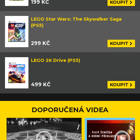
199 KČ
KOUPIT
LEGO Star Wars: The Skywalker Saga
(PS5)
299 KČ
KOUPIT
LEGO 2K Drive (PS5)
499 KČ
KOUPIT
DOPORUČENÁ VIDEA