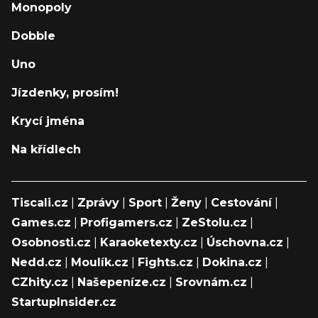
Monopoly
Dobble
Uno
Jízdenky, prosím!
Krycí jména
Na křídlech
Tiscali.cz
|
Zprávy
|
Sport
|
Ženy
|
Cestování
|
Games.cz
|
Profigamers.cz
|
ZeStolu.cz
|
Osobnosti.cz
|
Karaoketexty.cz
|
Úschovna.cz
|
Nedd.cz
|
Moulík.cz
|
Fights.cz
|
Dokina.cz
|
CZhity.cz
|
Našepeníze.cz
|
Srovnám.cz
|
StartupInsider.cz