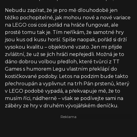
Nebudu zapírat, že je pro mě dlouhodobě jen
těžko pochopitelné, jak mohou nové a nové variace
na LEGO cosi cosi pořád na hráče fungovat, ale
prostě tomu tak je. Tím neříkám, že samotné hry
jsou kus od kusu horší. Spíše naopak, pořád si drží
vysokou kvalitu – objektivně vzato. Jen mi přijde
zvláštní, že už se jich hráči nepřejedli. Možná je to
dáno dobrou volbou předloh, které tvůrci z TT
Games s humorem Legu vlastním překlápí do
kostičkované podoby. Letos na podzim bude takto
přechroupán a vyplivnut na trh Pán prstenů, který
v LEGO podobě vypadá, a překvapuje mě, že to
musím říci, nádherně – však se podívejte sami na
záběry ze hry v druhém vývojářském deníčku.