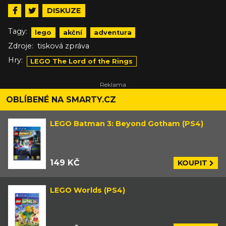
DISKUZE
Tagy:
lego
akční
adventura
Zdroje:
tisková zpráva
Hry:
LEGO The Lord of the Rings
OBLÍBENÉ NA SMARTY.CZ
LEGO Batman 3: Beyond Gotham (PS4)
149 KČ
KOUPIT
LEGO Worlds (PS4)