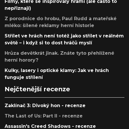
Filmy, které se inspirovaly hrami (ale často to
nepřiznají)
Z porodnice do hrobu, Paul Rudd a mateřské
mléko: šílené reklamy herní historie
Střílet ve hrách není totéž jako střílet v reálném
světě – i když si to dost hráčů myslí
Hrůza devětkrát jinak. Znáte tyto přehlížené
herní horory?
Kulky, lasery i optické klamy: Jak ve hrách
funguje střílení
Nejčtenější recenze
Zaklínač 3: Divoký hon - recenze
The Last of Us: Part II - recenze
Assassin's Creed Shadows - recenze