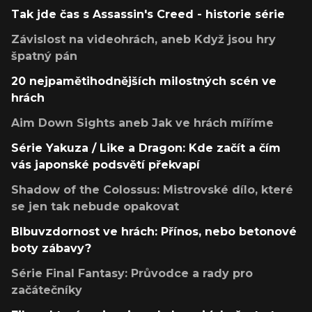
Tak jde čas s Assassin's Creed - historie série
Závislost na videohrách, aneb Když jsou hry
špatný pán
20 nejpamětihodnějších milostných scén ve
hrách
Aim Down Sights aneb Jak ve hrách míříme
Série Yakuza / Like a Dragon: Kde začít a čím
vás japonské podsvětí překvapí
Shadow of the Colossus: Mistrovské dílo, které
se jen tak nebude opakovat
Blbuvzdornost ve hrách: Přínos, nebo betonové
boty zábavy?
Série Final Fantasy: Průvodce a rady pro
začátečníky