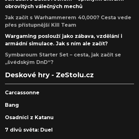
obrovitých válečných mechů
Jak začít s Warhammerem 40,000? Cesta vede
přes přístupnější Kill Team
Wargaming poslouží jako zábava, vzdělání i
armádní simulace. Jak s ním ale začít?
Symbaroum Starter Set – cesta, jak začít se
„švédským DnD“?
Deskové hry - ZeStolu.cz
Carcassonne
Bang
Osadníci z Katanu
7 divů světa: Duel