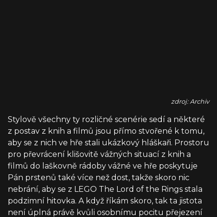
zdroj: Archiv
Stylově všechny ty rozličné scenérie sedí a některé
z postav z knih a filmů jsou přímo stvořené k tomu,
aby se z nich ve hře stali ukázkový hláškaři. Prostoru
pro převrácení klišovitě vážných situací z knih a
filmů do laškovně rádoby vážné ve hře poskytuje
Pán prstenů také více než dost, takže skoro nic
nebrání, aby se z LEGO The Lord of the Rings stala
podzimní hitovka. A když říkám skoro, tak ta jistota
není úplná právě kvůli osobnímu pocitu přejezení