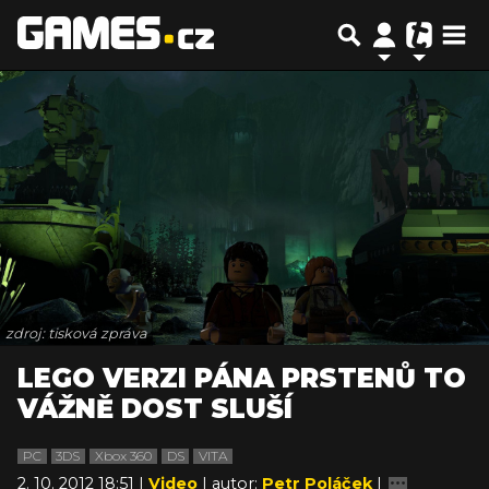
zdroj: tisková zpráva
LEGO VERZI PÁNA PRSTENŮ TO
VÁŽNĚ DOST SLUŠÍ
PC
3DS
Xbox 360
DS
VITA
2. 10. 2012 18:51 |
Video
| autor:
Petr Poláček
|