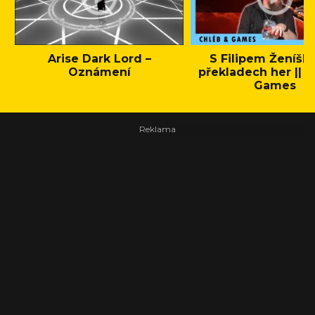
Arise Dark Lord –
S Filipem Ženíšk
Oznámení
překladech her || C
Games