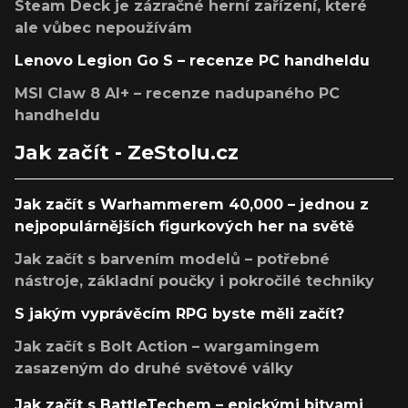
Steam Deck je zázračné herní zařízení, které
ale vůbec nepoužívám
Lenovo Legion Go S – recenze PC handheldu
MSI Claw 8 AI+ – recenze nadupaného PC
handheldu
Jak začít - ZeStolu.cz
Jak začít s Warhammerem 40,000 – jednou z
nejpopulárnějších figurkových her na světě
Jak začít s barvením modelů – potřebné
nástroje, základní poučky i pokročilé techniky
S jakým vyprávěcím RPG byste měli začít?
Jak začít s Bolt Action – wargamingem
zasazeným do druhé světové války
Jak začít s BattleTechem – epickými bitvami