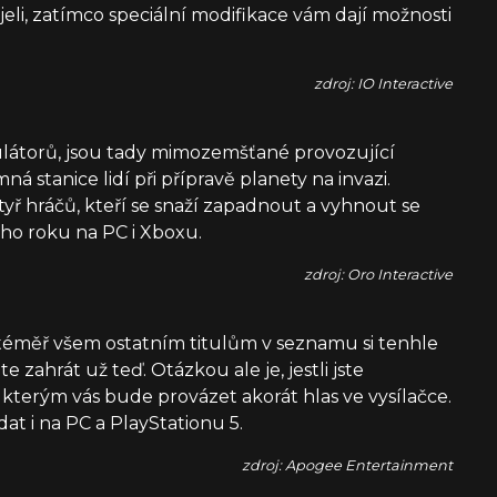
eli, zatímco speciální modifikace vám dají možnosti
zdroj: IO Interactive
látorů, jsou tady mimozemšťané provozující
á stanice lidí při přípravě planety na invazi.
čtyř hráčů, kteří se snaží zapadnout a vyhnout se
ho roku na PC i Xboxu.
zdroj: Oro Interactive
i téměř všem ostatním titulům v seznamu si tenhle
 zahrát už teď. Otázkou ale je, jestli jste
 kterým vás bude provázet akorát hlas ve vysílačce.
t i na PC a PlayStationu 5.
zdroj: Apogee Entertainment