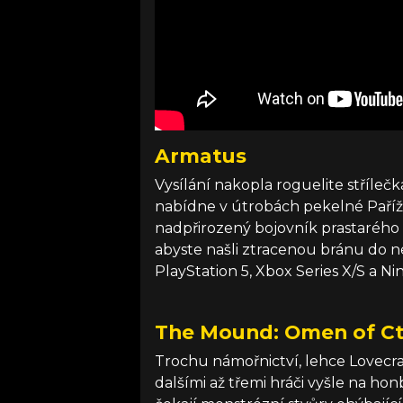
Armatus
Vysílání nakopla roguelite střílečk
nabídne v útrobách pekelné Paří
nadpřirozený bojovník prastarého 
abyste našli ztracenou bránu do n
PlayStation 5, Xbox Series X/S a N
The Mound: Omen of C
Trochu námořnictví, lehce Lovecra
dalšími až třemi hráči vyšle na h