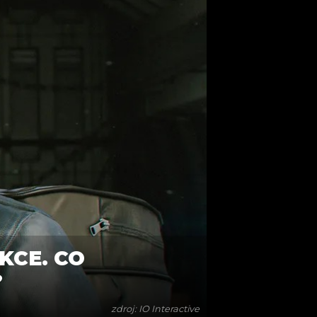
KCE. CO
?
zdroj: IO Interactive