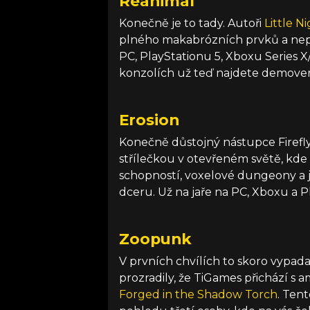
Reanimal
Konečně je to tady. Autoři
Little N
plného makabrózních prvků a nepř
PC, PlayStationu 5, Xboxu Series X
konzolích už teď najdete demover
Erosion
Konečně důstojný nástupce Firefly?
střílečkou v otevřeném světě, kde 
schopností, voxelové dungeony a 
dceru. Už na jaře na PC, Xboxu a P
Zoopunk
V prvních chvílích to skoro vypad
prozradily, že TiGames přichází 
Forged in the Shadow Torch
. Ten