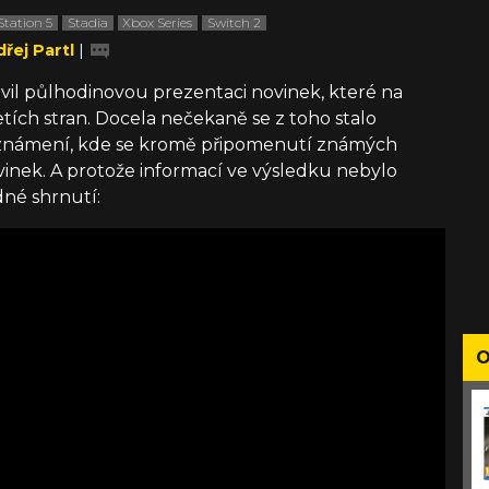
Station 5
Stadia
Xbox Series
Switch 2
řej Partl
|
ravil půlhodinovou prezentaci novinek, které na
řetích stran. Docela nečekaně se z toho stalo
známení, kde se kromě připomenutí známých
ovinek. A protože informací ve výsledku nebylo
dné shrnutí:
O