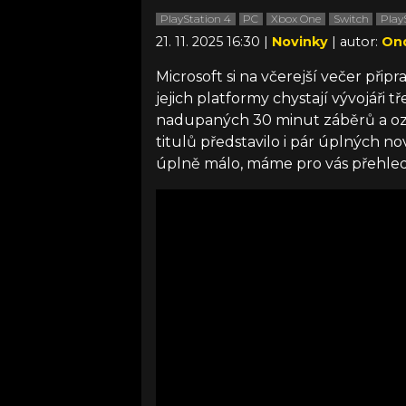
PlayStation 4
PC
Xbox One
Switch
Play
21. 11. 2025 16:30 |
Novinky
| autor:
Ond
Microsoft si na včerejší večer přip
jejich platformy chystají vývojáři t
nadupaných 30 minut záběrů a o
titulů představilo i pár úplných n
úplně málo, máme pro vás přehle