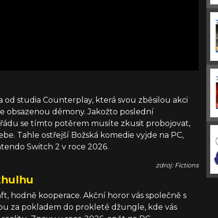
a od studia Counterplay, která svou zběsilou akci
že obsazenou démony. Jakožto poslední
řádu se tímto potěrem musíte zkusit probojovat,
ebe. Tahle ostřejší Božská komedie vyjde na PC,
intendo Switch 2 v roce 2026.
zdroj: Fictions
thulhu
ft, hodně kooperace. Akční horor vás společně s
onbu za pokladem do prokleté džungle, kde vás