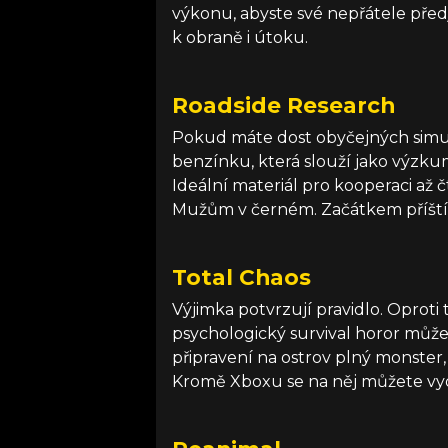
výkonu, abyste své nepřátele předj
k obraně i útoku.
Roadside Research
Pokud máte dost obyčejných simu
benzínku, která slouží jako výzkumn
Ideální materiál pro kooperaci až 
Mužům v černém. Začátkem příští
Total Chaos
Výjimka potvrzují pravidlo. Oprot
psychologický survival horor můžete
připravení na ostrov plný monster,
Kromě Xboxu se na něj můžete vyda