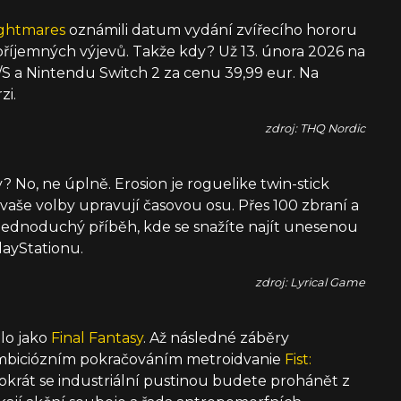
ightmares
oznámili datum vydání zvířecího hororu
íjemných výjevů. Takže kdy? Už 13. února 2026 na
/S a Nintendu Switch 2 za cenu 39,99 eur. Na
zi.
zdroj: THQ Nordic
 No, ne úplně. Erosion je roguelike twin-stick
vaše volby upravují časovou osu. Přes 100 zbraní a
jednoduchý příběh, kde se snažíte najít unesenou
layStationu.
zdroj: Lyrical Game
alo jako
Final Fantasy
. Až následné záběry
s ambiciózním pokračováním metroidvanie
Fist:
tokrát se industriální pustinou budete prohánět z