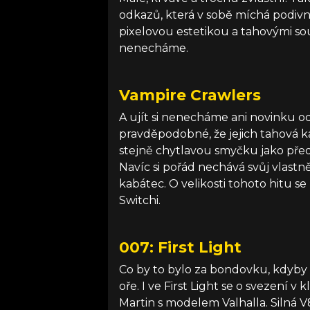
odkazů, která v sobě míchá podivné
pixelovou estetikou a tahovými soub
nenecháme.
Vampire Crawlers
A ujít si nenecháme ani novinku o
pravděpodobné, že jejich tahová k
stejně chytlavou smyčku jako před
Navíc si pořád nechává svůj vlastně
kabátec. O velikosti tohoto hitu se
Switchi.
007: First Light
Co by to bylo za bondovku, kdyb
oře. I ve First Light se o svezení v
Martin s modelem Valhalla. Silná V