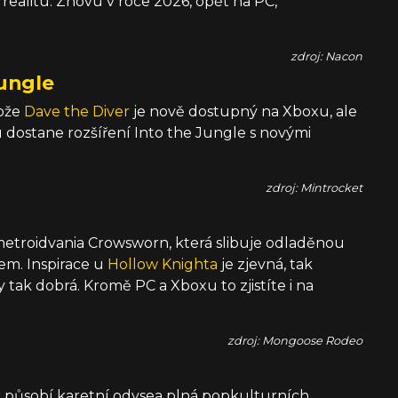
 realitu. Znovu v roce 2026, opět na PC,
zdroj: Nacon
Jungle
tože
Dave the Diver
je nově dostupný na Xboxu, ale
dostane rozšíření Into the Jungle s novými
zdroj: Mintrocket
 metroidvania Crowsworn, která slibuje odladěnou
drem. Inspirace u
Hollow Knighta
je zjevná, tak
tak dobrá. Kromě PC a Xboxu to zjistíte i na
zdroj: Mongoose Rodeo
ak působí karetní odysea plná popkulturních