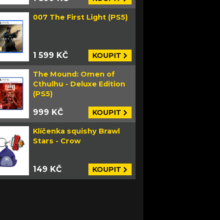
007 The First Light (PS5)
1 599 KČ
KOUPIT
The Mound: Omen of
Cthulhu - Deluxe Edition
(PS5)
999 KČ
KOUPIT
Klíčenka squishy Brawl
Stars - Crow
149 KČ
KOUPIT