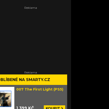
BLÍBENÉ NA SMARTY.CZ
007 The First Light (PS5)
1 399 KČ
KOUPIT