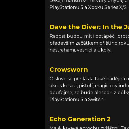
čekají monstrózní stvůry ohýbající
PlayStationu 5 a Xboxu Series X/S.
Dave the Diver: In the 
Radost budou mít i potápěči, pro
především začátkem příštího roku 
nástrahami, vesnicí a úkoly.
Crowsworn
O slovo se přihlásila také nadějná
akci s kosou, pistolí, magií a cylin
doufejme, že bude alespoň z půlky 
PlayStationu 5 a Switchi.
Echo Generation 2
Malé, krvavé a trochu zvláštní. T