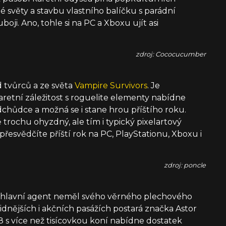
 světy a stavbu vlastního balíčku s parádní
oji. Ano, tohle si na PC a Xboxu ujít asi
zdroj: Cococucumber
d tvůrců a ze světa
Vampire Survivors
. Je
aretní záležitost s roguelite elementy nabídne
chůdce a možná se i stane hrou příštího roku.
 trochu ohyzdný, ale tím i typický pixelartový
 přesvědčíte příští rok na PC, PlayStationu, Xboxu i
zdroj: poncle
y hlavní agent neměl svého věrného plechového
 klidnějších i akčních pasážích postará značka Astor
8 s více než tisícovkou koní nabídne dostatek