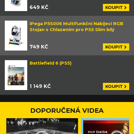
649 KČ
KOUPIT
iPega P5S006 Multifunkční Nabíjecí RGB
Stojan s Chlazením pro PS5 Slim bílý
749 KČ
KOUPIT
Battlefield 6 (PS5)
1 149 KČ
KOUPIT
DOPORUČENÁ VIDEA