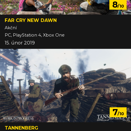
8
/10
FAR CRY NEW DAWN
Akční
PC, PlayStation 4, Xbox One
15. únor 2019
7
/10
TANNENBERG