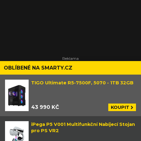
OBLÍBENÉ NA SMARTY.CZ
TIGO Ultimate R5-7500F, 5070 - 1TB 32GB
43 990 KČ
KOUPIT
iPega P5 V001 Multifunkční Nabíjecí Stojan
pro PS VR2