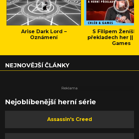
Arise Dark Lord –
S Filipem Ženíšk
Oznámení
překladech her || C
Games
NEJNOVĚJŠÍ ČLÁNKY
Nejoblíbenější herní série
Assassin's Creed