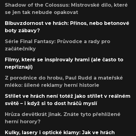
Shadow of the Colossus: Mistrovské dílo, které
se jen tak nebude opakovat
Blbuvzdornost ve hrách: Přínos, nebo betonové
boty zábavy?
Série Final Fantasy: Průvodce a rady pro
začátečníky
Filmy, které se inspirovaly hrami (ale často to
nepřiznají)
Z porodnice do hrobu, Paul Rudd a mateřské
mléko: šílené reklamy herní historie
Střílet ve hrách není totéž jako střílet v reálném
světě – i když si to dost hráčů myslí
Hrůza devětkrát jinak. Znáte tyto přehlížené
herní horory?
Kulky, lasery i optické klamy: Jak ve hrách