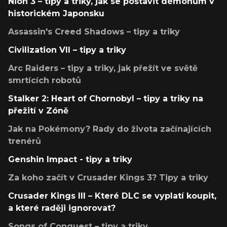
Nioh 3 – tipy a triky, jak se postavit démonům v
historickém Japonsku
Assassin's Creed Shadows – tipy a triky
Civilization VII – tipy a triky
Arc Raiders – tipy a triky, jak přežít ve světě
smrtících robotů
Stalker 2: Heart of Chornobyl – tipy a triky na
přežití v Zóně
Jak na Pokémony? Rady do života začínajících
trenérů
Genshin Impact - tipy a triky
Za koho začít v Crusader Kings 3? Tipy a triky
Crusader Kings III – Které DLC se vyplatí koupit,
a které raději ignorovat?
Songs of Conquest – tipy a triky