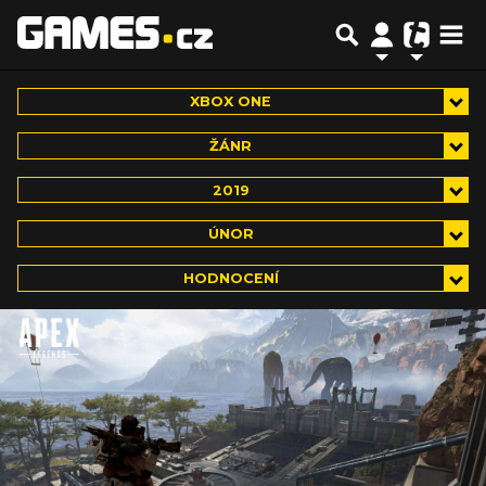
XBOX ONE
ŽÁNR
2019
ÚNOR
HODNOCENÍ