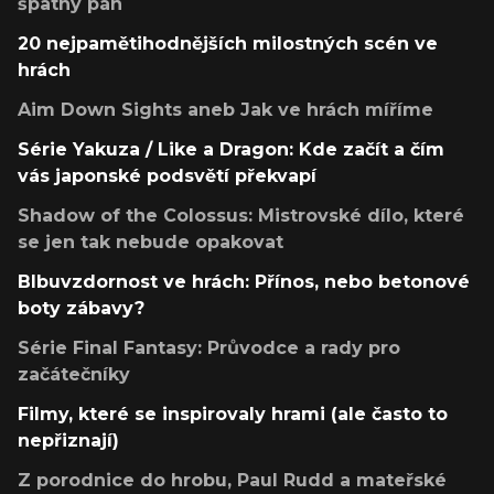
špatný pán
20 nejpamětihodnějších milostných scén ve
hrách
Aim Down Sights aneb Jak ve hrách míříme
Série Yakuza / Like a Dragon: Kde začít a čím
vás japonské podsvětí překvapí
Shadow of the Colossus: Mistrovské dílo, které
se jen tak nebude opakovat
Blbuvzdornost ve hrách: Přínos, nebo betonové
boty zábavy?
Série Final Fantasy: Průvodce a rady pro
začátečníky
Filmy, které se inspirovaly hrami (ale často to
nepřiznají)
Z porodnice do hrobu, Paul Rudd a mateřské