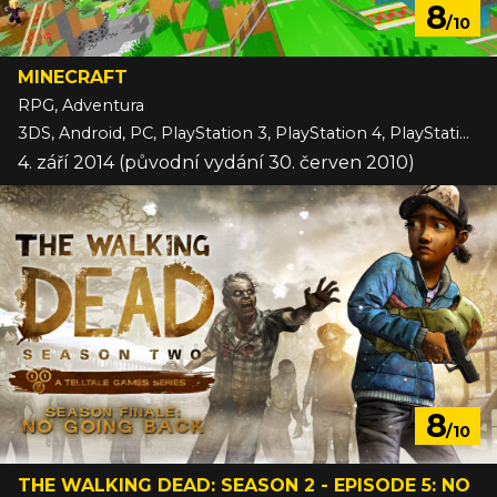
8
/10
MINECRAFT
RPG, Adventura
3DS, Android, PC, PlayStation 3, PlayStation 4, PlayStation 5, Switch, Switch 2, VITA, Wii U, Xbox 360, Xbox One, Xbox Series, iOS
4. září 2014 (původní vydání 30. červen 2010)
8
/10
THE WALKING DEAD: SEASON 2 - EPISODE 5: NO