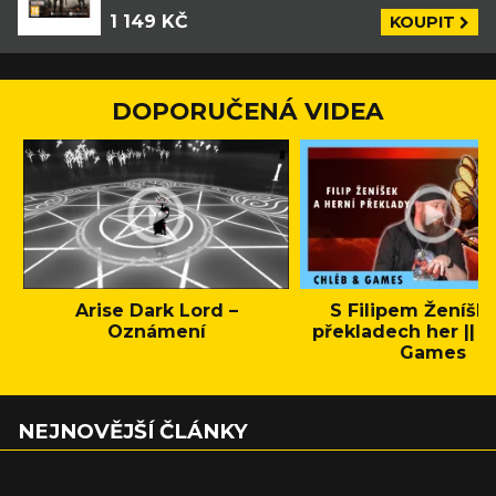
1 149 KČ
KOUPIT
DOPORUČENÁ VIDEA
Arise Dark Lord –
S Filipem Ženíšk
Oznámení
překladech her || C
Games
NEJNOVĚJŠÍ ČLÁNKY