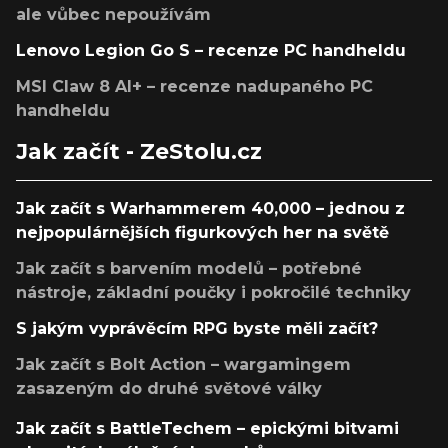
ale vůbec nepoužívám
Lenovo Legion Go S – recenze PC handheldu
MSI Claw 8 AI+ – recenze nadupaného PC
handheldu
Jak začít - ZeStolu.cz
Jak začít s Warhammerem 40,000 – jednou z
nejpopulárnějších figurkových her na světě
Jak začít s barvením modelů – potřebné
nástroje, základní poučky i pokročilé techniky
S jakým vyprávěcím RPG byste měli začít?
Jak začít s Bolt Action – wargamingem
zasazeným do druhé světové války
Jak začít s BattleTechem – epickými bitvami