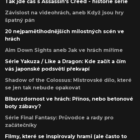
Tak jde čas s Assassin's Creed - historie série
Závislost na videohrách, aneb Když jsou hry
špatný pán
20 nejpamětihodnějších milostných scén ve
hrách
Aim Down Sights aneb Jak ve hrách míříme
Série Yakuza / Like a Dragon: Kde začít a čím
vás japonské podsvětí překvapí
Shadow of the Colossus: Mistrovské dílo, které
se jen tak nebude opakovat
Blbuvzdornost ve hrách: Přínos, nebo betonové
boty zábavy?
Série Final Fantasy: Průvodce a rady pro
začátečníky
Filmy, které se inspirovaly hrami (ale často to