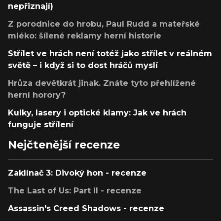
nepřiznají)
Z porodnice do hrobu, Paul Rudd a mateřské
mléko: šílené reklamy herní historie
Střílet ve hrách není totéž jako střílet v reálném
světě – i když si to dost hráčů myslí
Hrůza devětkrát jinak. Znáte tyto přehlížené
herní horory?
Kulky, lasery i optické klamy: Jak ve hrách
funguje střílení
Nejčtenější recenze
Zaklínač 3: Divoký hon - recenze
The Last of Us: Part II - recenze
Assassin's Creed Shadows - recenze