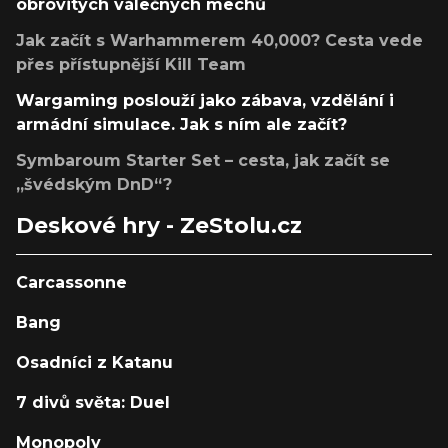
obrovitých válečných mechů
Jak začít s Warhammerem 40,000? Cesta vede
přes přístupnější Kill Team
Wargaming poslouží jako zábava, vzdělání i
armádní simulace. Jak s ním ale začít?
Symbaroum Starter Set – cesta, jak začít se
„švédským DnD“?
Deskové hry - ZeStolu.cz
Carcassonne
Bang
Osadníci z Katanu
7 divů světa: Duel
Monopoly