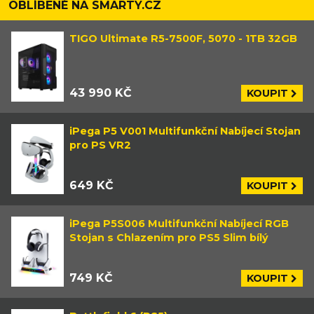
OBLÍBENÉ NA SMARTY.CZ
TIGO Ultimate R5-7500F, 5070 - 1TB 32GB
43 990 KČ
KOUPIT
iPega P5 V001 Multifunkční Nabíjecí Stojan
pro PS VR2
649 KČ
KOUPIT
iPega P5S006 Multifunkční Nabíjecí RGB
Stojan s Chlazením pro PS5 Slim bílý
749 KČ
KOUPIT