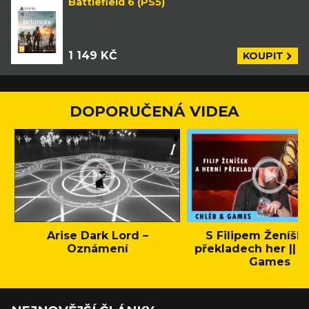
Battlefield 6 (PS5)
1 149 KČ
KOUPIT
DOPORUČENÁ VIDEA
Arise Dark Lord –
S Filipem Ženíšk
Oznámení
překladech her || C
Games