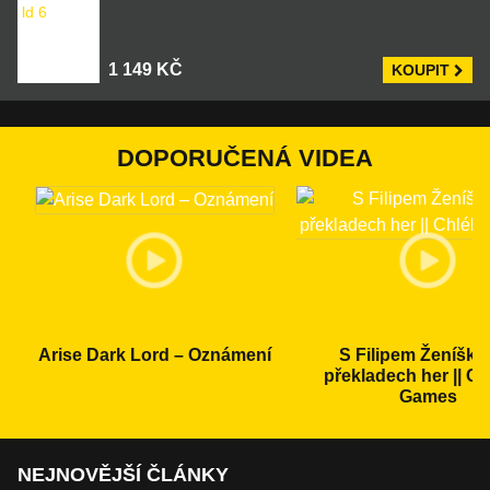
1 149 KČ
KOUPIT
DOPORUČENÁ VIDEA
Arise Dark Lord – Oznámení
S Filipem Ženíške
překladech her || C
Games
NEJNOVĚJŠÍ ČLÁNKY