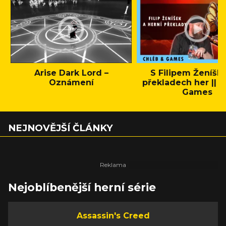
Arise Dark Lord –
S Filipem Ženíšk
Oznámení
překladech her || C
Games
NEJNOVĚJŠÍ ČLÁNKY
Nejoblíbenější herní série
Assassin's Creed