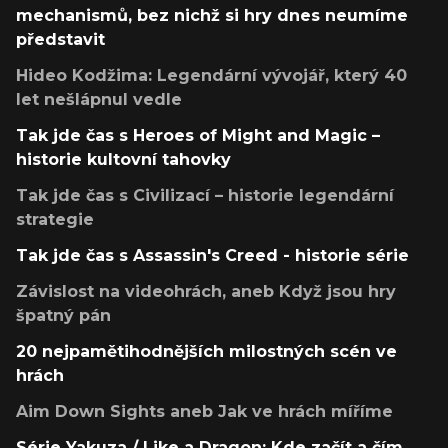
mechanismů, bez nichž si hry dnes neumíme
představit
Hideo Kodžima: Legendární vývojář, který 40
let nešlápnul vedle
Tak jde čas s Heroes of Might and Magic –
historie kultovní tahovky
Tak jde čas s Civilizací – historie legendární
strategie
Tak jde čas s Assassin's Creed - historie série
Závislost na videohrách, aneb Když jsou hry
špatný pán
20 nejpamětihodnějších milostných scén ve
hrách
Aim Down Sights aneb Jak ve hrách míříme
Série Yakuza / Like a Dragon: Kde začít a čím