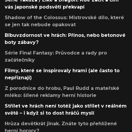
vás japonské podsvětí překvapí
Shadow of the Colossus: Mistrovské dílo, které
se jen tak nebude opakovat
Blbuvzdornost ve hrách: Přínos, nebo betonové
boty zábavy?
Série Final Fantasy: Průvodce a rady pro
začátečníky
Filmy, které se inspirovaly hrami (ale často to
nepřiznají)
Z porodnice do hrobu, Paul Rudd a mateřské
mléko: šílené reklamy herní historie
Střílet ve hrách není totéž jako střílet v reálném
světě – i když si to dost hráčů myslí
Hrůza devětkrát jinak. Znáte tyto přehlížené
herní horory?