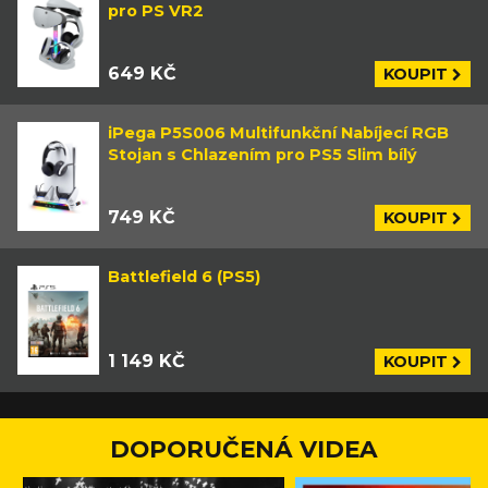
pro PS VR2
649 KČ
KOUPIT
iPega P5S006 Multifunkční Nabíjecí RGB
Stojan s Chlazením pro PS5 Slim bílý
749 KČ
KOUPIT
Battlefield 6 (PS5)
1 149 KČ
KOUPIT
DOPORUČENÁ VIDEA