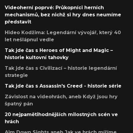
Videoherní poprvé: Průkopníci herních
mechanismů, bez nichž si hry dnes neumíme
představit
Hideo Kodžima: Legendární vývojář, který 40
let nešlápnul vedle
Tak jde čas s Heroes of Might and Magic –
historie kultovní tahovky
Tak jde čas s Civilizací – historie legendární
strategie
Tak jde čas s Assassin's Creed - historie série
Závislost na videohrách, aneb Když jsou hry
špatný pán
20 nejpamětihodnějších milostných scén ve
hrách
Aim Down Sights aneb Jak ve hrách míříme