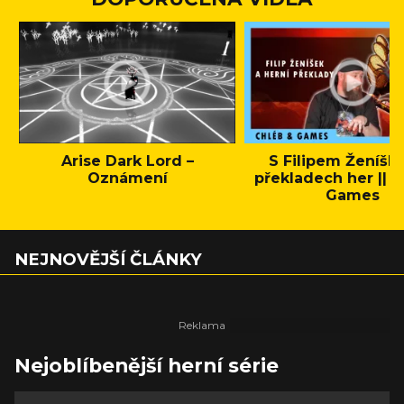
Arise Dark Lord –
S Filipem Ženíšk
Oznámení
překladech her || C
Games
NEJNOVĚJŠÍ ČLÁNKY
Nejoblíbenější herní série