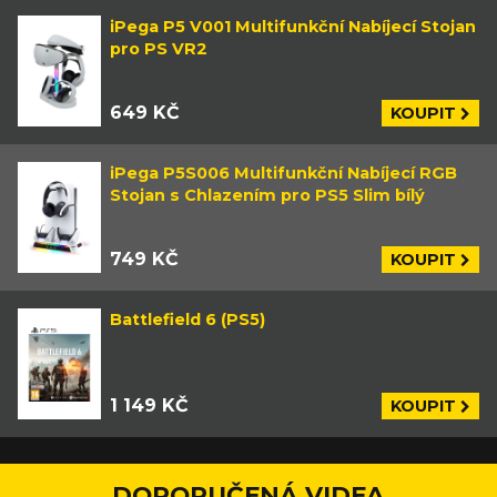
iPega P5 V001 Multifunkční Nabíjecí Stojan
pro PS VR2
649 KČ
KOUPIT
iPega P5S006 Multifunkční Nabíjecí RGB
Stojan s Chlazením pro PS5 Slim bílý
749 KČ
KOUPIT
Battlefield 6 (PS5)
1 149 KČ
KOUPIT
DOPORUČENÁ VIDEA