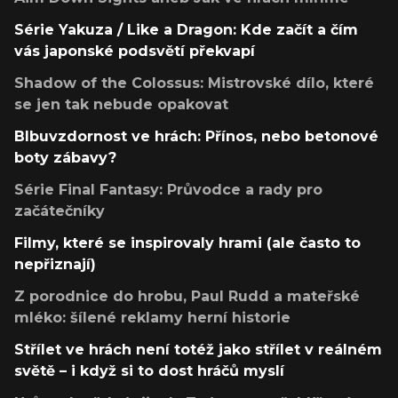
Série Yakuza / Like a Dragon: Kde začít a čím
vás japonské podsvětí překvapí
Shadow of the Colossus: Mistrovské dílo, které
se jen tak nebude opakovat
Blbuvzdornost ve hrách: Přínos, nebo betonové
boty zábavy?
Série Final Fantasy: Průvodce a rady pro
začátečníky
Filmy, které se inspirovaly hrami (ale často to
nepřiznají)
Z porodnice do hrobu, Paul Rudd a mateřské
mléko: šílené reklamy herní historie
Střílet ve hrách není totéž jako střílet v reálném
světě – i když si to dost hráčů myslí