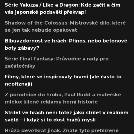
Série Yakuza / Like a Dragon: Kde začít a čím
vás japonské podsvětí překvapí
Shadow of the Colossus: Mistrovské dílo, které
se jen tak nebude opakovat
Blbuvzdornost ve hrách: Přínos, nebo betonové
boty zábavy?
Série Final Fantasy: Průvodce a rady pro
začátečníky
Filmy, které se inspirovaly hrami (ale často to
nepřiznají)
Z porodnice do hrobu, Paul Rudd a mateřské
mléko: šílené reklamy herní historie
Střílet ve hrách není totéž jako střílet v reálném
světě – i když si to dost hráčů myslí
Hrůza devětkrát jinak. Znáte tyto přehlížené