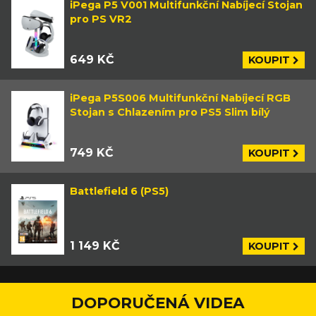
iPega P5 V001 Multifunkční Nabíjecí Stojan
pro PS VR2
649 KČ
KOUPIT
iPega P5S006 Multifunkční Nabíjecí RGB
Stojan s Chlazením pro PS5 Slim bílý
749 KČ
KOUPIT
Battlefield 6 (PS5)
1 149 KČ
KOUPIT
DOPORUČENÁ VIDEA