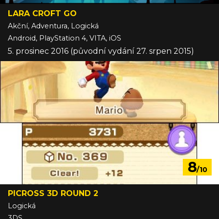
LARA CROFT GO
Akční, Adventura, Logická
Android, PlayStation 4, VITA, iOS
5. prosinec 2016 (původní vydání 27. srpen 2015)
8
/10
PICROSS 3D ROUND 2
Logická
3DS