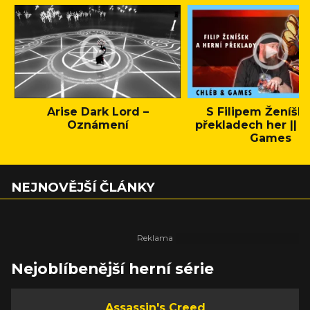
Arise Dark Lord –
S Filipem Ženíšk
Oznámení
překladech her || C
Games
NEJNOVĚJŠÍ ČLÁNKY
Nejoblíbenější herní série
Assassin's Creed