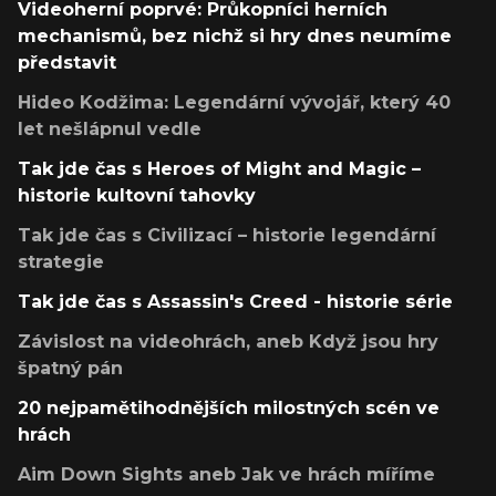
Videoherní poprvé: Průkopníci herních
mechanismů, bez nichž si hry dnes neumíme
představit
Hideo Kodžima: Legendární vývojář, který 40
let nešlápnul vedle
Tak jde čas s Heroes of Might and Magic –
historie kultovní tahovky
Tak jde čas s Civilizací – historie legendární
strategie
Tak jde čas s Assassin's Creed - historie série
Závislost na videohrách, aneb Když jsou hry
špatný pán
20 nejpamětihodnějších milostných scén ve
hrách
Aim Down Sights aneb Jak ve hrách míříme