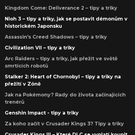
Kingdom Come: Deliverance 2 – tipy a triky
Nioh 3 – tipy a triky, jak se postavit démonům v
historickém Japonsku
Assassin's Creed Shadows – tipy a triky
Civilization VII – tipy a triky
Arc Raiders – tipy a triky, jak přežít ve světě
smrtících robotů
Stalker 2: Heart of Chornobyl – tipy a triky na
přežití v Zóně
Jak na Pokémony? Rady do života začínajících
trenérů
Genshin Impact - tipy a triky
Za koho začít v Crusader Kings 3? Tipy a triky
Crusader Kings III – Které DLC se vyplatí koupit,