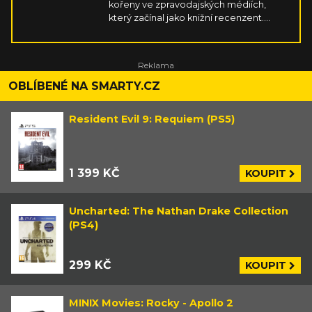
kořeny ve zpravodajských médiích,
který začínal jako knižní recenzent.
Fanoušek velkolepých fantaskních
příběhů a singleplayerových her
hraných na čemkoliv, co má obrazovku.
Rád se vzteká u soulsovek, uklidňuje v
otevřených světech, hraje si na někoho
OBLÍBENÉ NA SMARTY.CZ
jiného v RPG, taktizuje u strategií, hltá
všechno kolem nakladatelství DC a
Resident Evil 9: Requiem (PS5)
dobrou skotskou.
1 399 KČ
KOUPIT
Uncharted: The Nathan Drake Collection
(PS4)
299 KČ
KOUPIT
MINIX Movies: Rocky - Apollo 2