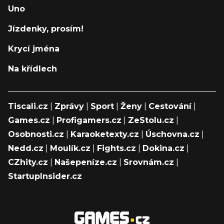
Uno
Jízdenky, prosím!
Krycí jména
Na křídlech
Tiscali.cz
|
Zprávy
|
Sport
|
Ženy
|
Cestování
|
Games.cz
|
Profigamers.cz
|
ZeStolu.cz
|
Osobnosti.cz
|
Karaoketexty.cz
|
Úschovna.cz
|
Nedd.cz
|
Moulík.cz
|
Fights.cz
|
Dokina.cz
|
CZhity.cz
|
Našepeníze.cz
|
Srovnám.cz
|
StartupInsider.cz