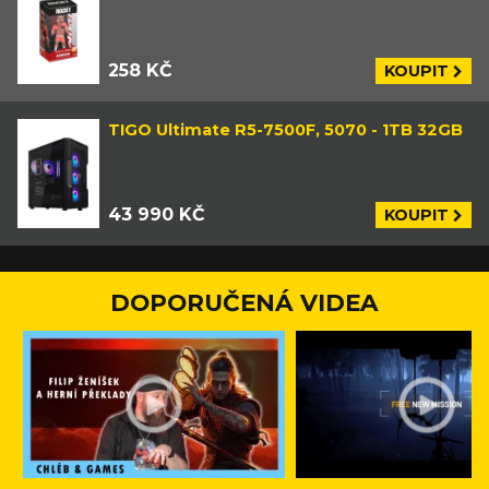
258 KČ
KOUPIT
TIGO Ultimate R5-7500F, 5070 - 1TB 32GB
43 990 KČ
KOUPIT
DOPORUČENÁ VIDEA