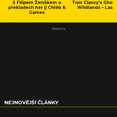
S Filipem Ženíškem o
Tom Clancy's Ghos
překladech her || Chléb &
Wildlands – Last 
Games
NEJNOVĚJŠÍ ČLÁNKY