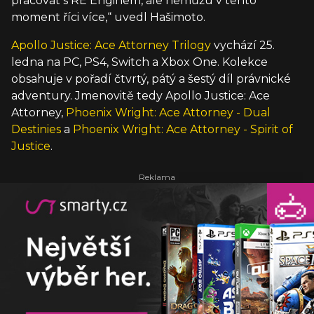
pracovat s RE Enginem, ale nemůžu v tento
moment říci více,“ uvedl Hašimoto.
Apollo Justice: Ace Attorney Trilogy
vychází 25.
ledna na PC, PS4, Switch a Xbox One. Kolekce
obsahuje v pořadí čtvrtý, pátý a šestý díl právnické
adventury. Jmenovitě tedy Apollo Justice: Ace
Attorney,
Phoenix Wright: Ace Attorney - Dual
Destinies
a
Phoenix Wright: Ace Attorney - Spirit of
Justice
.