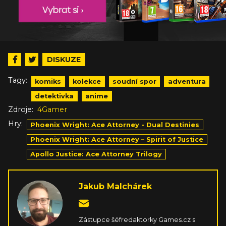
DISKUZE
Tagy:
komiks
kolekce
soudní spor
adventura
detektivka
anime
Zdroje:
4Gamer
Hry:
Phoenix Wright: Ace Attorney - Dual Destinies
Phoenix Wright: Ace Attorney – Spirit of Justice
Apollo Justice: Ace Attorney Trilogy
Jakub Malchárek
Zástupce šéfredaktorky Games.cz s