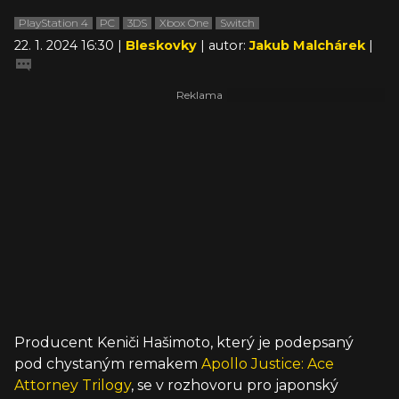
PlayStation 4
PC
3DS
Xbox One
Switch
22. 1. 2024 16:30 |
Bleskovky
| autor:
Jakub Malchárek
|
Producent Keniči Hašimoto, který je podepsaný
pod chystaným remakem
Apollo Justice: Ace
Attorney Trilogy
, se v rozhovoru pro japonský