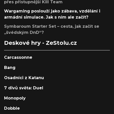
přes přístupnější Kill Team
Wargaming poslouží jako zábava, vzdělání i
armádní simulace. Jak s ním ale začít?
Symbaroum Starter Set – cesta, jak začít se
„švédským DnD“?
Deskové hry - ZeStolu.cz
Carcassonne
Bang
Osadníci z Katanu
7 divů světa: Duel
Monopoly
Dobble