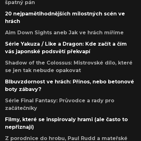
špatný pán
20 nejpamětihodnějších milostných scén ve
hrách
Aim Down Sights aneb Jak ve hrách míříme
Série Yakuza / Like a Dragon: Kde začít a čím
vás japonské podsvětí překvapí
Shadow of the Colossus: Mistrovské dílo, které
se jen tak nebude opakovat
Blbuvzdornost ve hrách: Přínos, nebo betonové
boty zábavy?
Série Final Fantasy: Průvodce a rady pro
začátečníky
Filmy, které se inspirovaly hrami (ale často to
nepřiznají)
Z porodnice do hrobu, Paul Rudd a mateřské