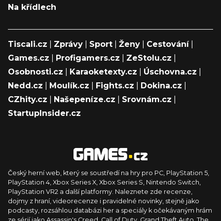
Na křídlech
Tiscali.cz
|
Zprávy
|
Sport
|
Ženy
|
Cestování
|
Games.cz
|
Profigamers.cz
|
ZeStolu.cz
|
Osobnosti.cz
|
Karaoketexty.cz
|
Úschovna.cz
|
Nedd.cz
|
Moulík.cz
|
Fights.cz
|
Dokina.cz
|
CZhity.cz
|
Našepeníze.cz
|
Srovnám.cz
|
StartupInsider.cz
Český herní web, který se soustředí na hry pro PC, PlayStation 5,
PlayStation 4, Xbox Series X, Xbox Series S, Nintendo Switch,
PlayStation VR2 a další platformy. Naleznete zde recenze,
dojmy z hraní, videorecenze i pravidelné novinky, stejně jako
podcasty, rozsáhlou databázi her a speciály k očekávaným hrám
ze sérií jako Assassin's Creed, Call of Duty, Grand Theft Auto, The