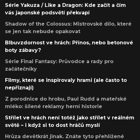
Série Yakuza / Like a Dragon: Kde začít a čím
vás japonské podsvětí překvapí
Shadow of the Colossus: Mistrovské dílo, které
se jen tak nebude opakovat
Blbuvzdornost ve hrách: Přínos, nebo betonové
boty zábavy?
Série Final Fantasy: Průvodce a rady pro
začátečníky
Filmy, které se inspirovaly hrami (ale často to
nepřiznají)
Z porodnice do hrobu, Paul Rudd a mateřské
mléko: šílené reklamy herní historie
Střílet ve hrách není totéž jako střílet v reálném
světě – i když si to dost hráčů myslí
Hrůza devětkrát jinak. Znáte tyto přehlížené