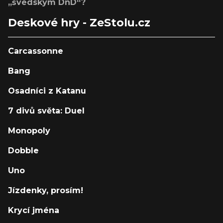
„švédským DnD“?
Deskové hry - ZeStolu.cz
Carcassonne
Bang
Osadníci z Katanu
7 divů světa: Duel
Monopoly
Dobble
Uno
Jízdenky, prosím!
Krycí jména