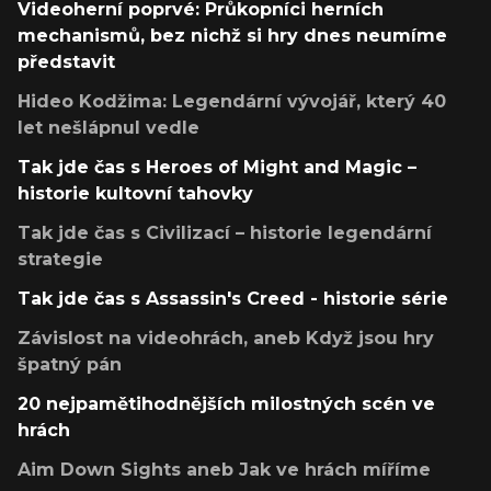
Videoherní poprvé: Průkopníci herních
mechanismů, bez nichž si hry dnes neumíme
představit
Hideo Kodžima: Legendární vývojář, který 40
let nešlápnul vedle
Tak jde čas s Heroes of Might and Magic –
historie kultovní tahovky
Tak jde čas s Civilizací – historie legendární
strategie
Tak jde čas s Assassin's Creed - historie série
Závislost na videohrách, aneb Když jsou hry
špatný pán
20 nejpamětihodnějších milostných scén ve
hrách
Aim Down Sights aneb Jak ve hrách míříme