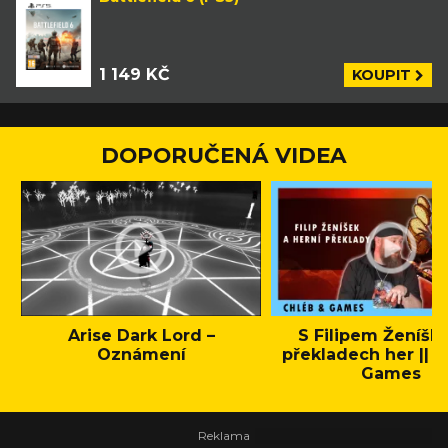
1 149 KČ
KOUPIT
DOPORUČENÁ VIDEA
Arise Dark Lord –
S Filipem Ženíšk
Oznámení
překladech her || C
Games