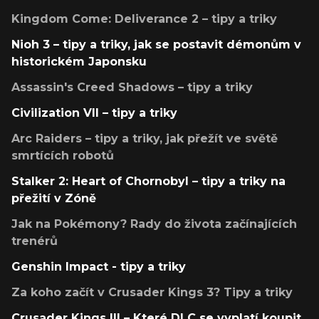
Kingdom Come: Deliverance 2 – tipy a triky
Nioh 3 – tipy a triky, jak se postavit démonům v
historickém Japonsku
Assassin's Creed Shadows – tipy a triky
Civilization VII – tipy a triky
Arc Raiders – tipy a triky, jak přežít ve světě
smrtících robotů
Stalker 2: Heart of Chornobyl – tipy a triky na
přežití v Zóně
Jak na Pokémony? Rady do života začínajících
trenérů
Genshin Impact - tipy a triky
Za koho začít v Crusader Kings 3? Tipy a triky
Crusader Kings III – Které DLC se vyplatí koupit,