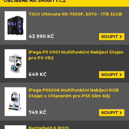
OBLÍBENÉ NA SMARTY.CZ
TIGO Ultimate R5-7500F, 5070 - 1TB 32GB
43 990 KČ
KOUPIT
iPega P5 V001 Multifunkční Nabíjecí Stojan
pro PS VR2
649 KČ
KOUPIT
iPega P5S006 Multifunkční Nabíjecí RGB
Stojan s Chlazením pro PS5 Slim bílý
749 KČ
KOUPIT
Battlefield 6 (PS5)