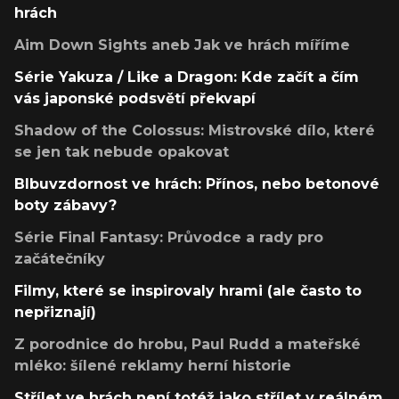
hrách
Aim Down Sights aneb Jak ve hrách míříme
Série Yakuza / Like a Dragon: Kde začít a čím
vás japonské podsvětí překvapí
Shadow of the Colossus: Mistrovské dílo, které
se jen tak nebude opakovat
Blbuvzdornost ve hrách: Přínos, nebo betonové
boty zábavy?
Série Final Fantasy: Průvodce a rady pro
začátečníky
Filmy, které se inspirovaly hrami (ale často to
nepřiznají)
Z porodnice do hrobu, Paul Rudd a mateřské
mléko: šílené reklamy herní historie
Střílet ve hrách není totéž jako střílet v reálném