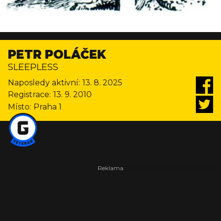
PETR POLÁČEK
SLEEPLESS
Naposledy aktivní:
13. 8. 2025
Registrace:
13. 9. 2010
Místo:
Praha 1