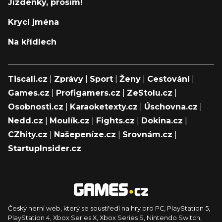
Jízdenky, prosím!
Krycí jména
Na křídlech
Tiscali.cz
|
Zprávy
|
Sport
|
Ženy
|
Cestování
|
Games.cz
|
Profigamers.cz
|
ZeStolu.cz
|
Osobnosti.cz
|
Karaoketexty.cz
|
Úschovna.cz
|
Nedd.cz
|
Moulík.cz
|
Fights.cz
|
Dokina.cz
|
CZhity.cz
|
Našepeníze.cz
|
Srovnám.cz
|
StartupInsider.cz
Český herní web, který se soustředí na hry pro PC, PlayStation 5,
PlayStation 4, Xbox Series X, Xbox Series S, Nintendo Switch,