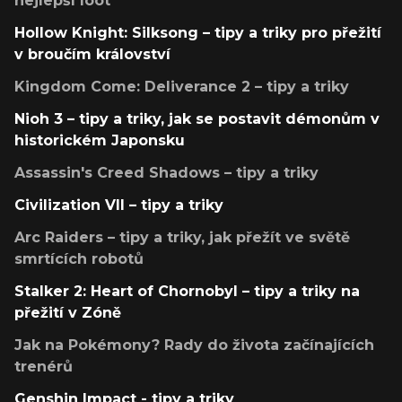
nejlepší loot
Hollow Knight: Silksong – tipy a triky pro přežití
v broučím království
Kingdom Come: Deliverance 2 – tipy a triky
Nioh 3 – tipy a triky, jak se postavit démonům v
historickém Japonsku
Assassin's Creed Shadows – tipy a triky
Civilization VII – tipy a triky
Arc Raiders – tipy a triky, jak přežít ve světě
smrtících robotů
Stalker 2: Heart of Chornobyl – tipy a triky na
přežití v Zóně
Jak na Pokémony? Rady do života začínajících
trenérů
Genshin Impact - tipy a triky