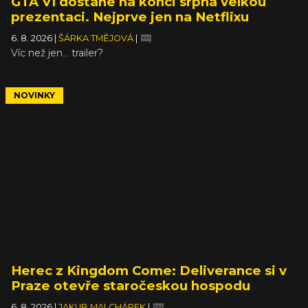
GTA VI dostane na konci srpna velkou
prezentaci. Nejprve jen na Netflixu
6. 8. 2026
|
ŠÁRKA TMĚJOVÁ
|
Víc než jen... trailer?
NOVINKY
Herec z Kingdom Come: Deliverance si v
Praze otevře staročeskou hospodu
6. 8. 2026
|
JAKUB MALCHÁREK
|