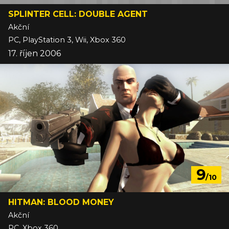
SPLINTER CELL: DOUBLE AGENT
Akční
PC, PlayStation 3, Wii, Xbox 360
17. říjen 2006
9
/10
HITMAN: BLOOD MONEY
Akční
PC, Xbox 360