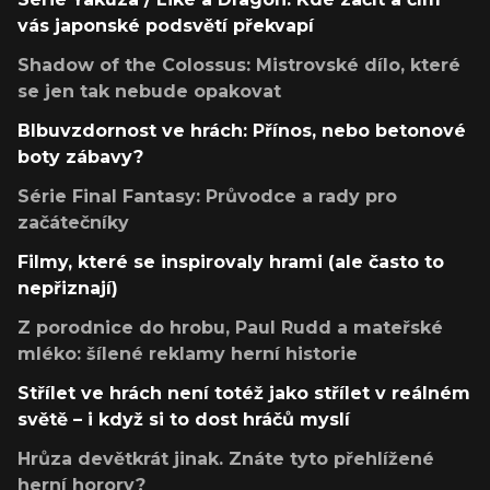
vás japonské podsvětí překvapí
Shadow of the Colossus: Mistrovské dílo, které
se jen tak nebude opakovat
Blbuvzdornost ve hrách: Přínos, nebo betonové
boty zábavy?
Série Final Fantasy: Průvodce a rady pro
začátečníky
Filmy, které se inspirovaly hrami (ale často to
nepřiznají)
Z porodnice do hrobu, Paul Rudd a mateřské
mléko: šílené reklamy herní historie
Střílet ve hrách není totéž jako střílet v reálném
světě – i když si to dost hráčů myslí
Hrůza devětkrát jinak. Znáte tyto přehlížené
herní horory?