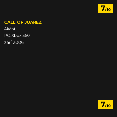
7
/10
CALL OF JUAREZ
Akční
PC, Xbox 360
září 2006
7
/10