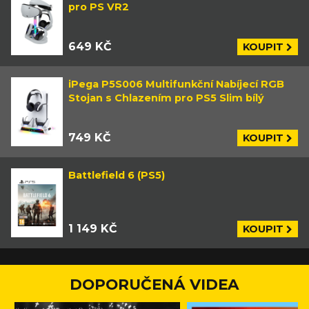
pro PS VR2
649 KČ
KOUPIT
iPega P5S006 Multifunkční Nabíjecí RGB
Stojan s Chlazením pro PS5 Slim bílý
749 KČ
KOUPIT
Battlefield 6 (PS5)
1 149 KČ
KOUPIT
DOPORUČENÁ VIDEA