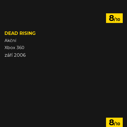
8
/10
DEAD RISING
Akční
Xbox 360
září 2006
8
/10