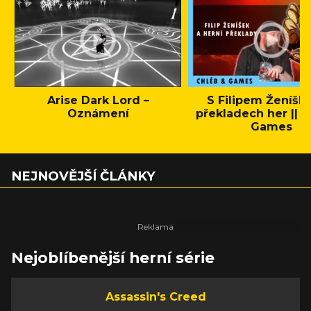
Arise Dark Lord –
S Filipem Ženíšk
Oznámení
překladech her || C
Games
NEJNOVĚJŠÍ ČLÁNKY
Nejoblíbenější herní série
Assassin's Creed