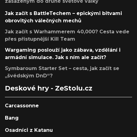
zasazeným do druhé světové války
Jak začít s BattleTechem – epickými bitvami
obrovitých válečných mechů
Jak začít s Warhammerem 40,000? Cesta vede
přes přístupnější Kill Team
Wargaming poslouží jako zábava, vzdělání i
armádní simulace. Jak s ním ale začít?
Symbaroum Starter Set – cesta, jak začít se
„švédským DnD“?
Deskové hry - ZeStolu.cz
Carcassonne
Bang
Osadníci z Katanu