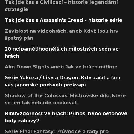
Tak jde čas s Civilizací – historie legendární
strategie
Tak jde čas s Assassin's Creed - historie série
Závislost na videohrách, aneb Když jsou hry
špatný pán
20 nejpamětihodnějších milostných scén ve
hrách
Aim Down Sights aneb Jak ve hrách míříme
Série Yakuza / Like a Dragon: Kde začít a čím
vás japonské podsvětí překvapí
Shadow of the Colossus: Mistrovské dílo, které
se jen tak nebude opakovat
Blbuvzdornost ve hrách: Přínos, nebo betonové
boty zábavy?
Série Final Fantasy: Průvodce a rady pro