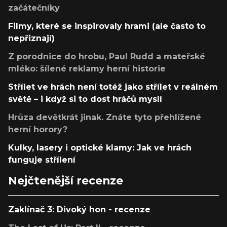
začátečníky
Filmy, které se inspirovaly hrami (ale často to
nepřiznají)
Z porodnice do hrobu, Paul Rudd a mateřské
mléko: šílené reklamy herní historie
Střílet ve hrách není totéž jako střílet v reálném
světě – i když si to dost hráčů myslí
Hrůza devětkrát jinak. Znáte tyto přehlížené
herní horory?
Kulky, lasery i optické klamy: Jak ve hrách
funguje střílení
Nejčtenější recenze
Zaklínač 3: Divoký hon - recenze