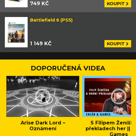
749 KČ
KOUPIT
Battlefield 6 (PS5)
1 149 KČ
KOUPIT
DOPORUČENÁ VIDEA
Arise Dark Lord –
S Filipem Ženíšk
Oznámení
překladech her || C
Games