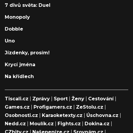
7 divů světa: Duel
Monopoly
Dobble
Uno
Jízdenky, prosím!
Krycí jména
Na křídlech
Tiscali.cz
|
Zprávy
|
Sport
|
Ženy
|
Cestování
|
Games.cz
|
Profigamers.cz
|
ZeStolu.cz
|
Osobnosti.cz
|
Karaoketexty.cz
|
Úschovna.cz
|
Nedd.cz
|
Moulík.cz
|
Fights.cz
|
Dokina.cz
|
CZhity.cz
|
Našepeníze.cz
|
Srovnám.cz
|