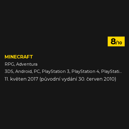
8
/10
MINECRAFT
RPG, Adventura
3DS, Android, PC, PlayStation 3, PlayStation 4, PlayStation 5, Switch, Switch 2, VITA, Wii U, Xbox 360, Xbox One, Xbox Series, iOS
11. květen 2017 (původní vydání 30. červen 2010)