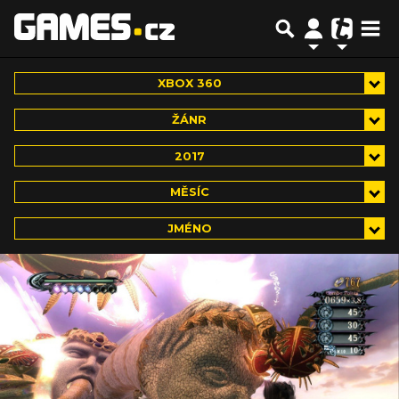
XBOX 360
ŽÁNR
2017
MĚSÍC
JMÉNO