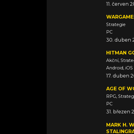
11. červen 2
WARGAME:
Strategie
PC
30. duben 
HITMAN G
Akční, Strate
Android, iOS
17. duben 2
AGE OF WO
RPG, Strateg
PC
31. březen 
MARK H. W
STALINGR