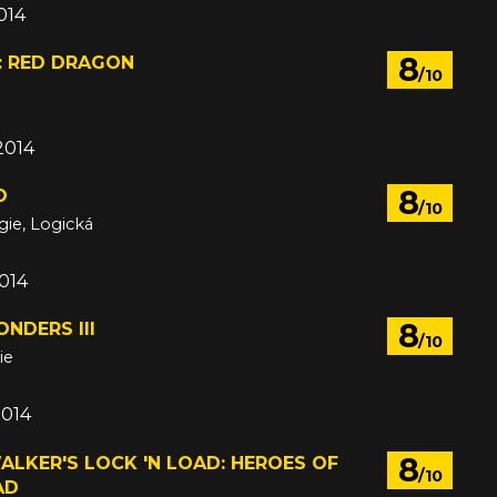
014
8
 RED DRAGON
/10
2014
8
O
/10
gie, Logická
014
8
NDERS III
/10
ie
2014
8
ALKER'S LOCK 'N LOAD: HEROES OF
/10
AD