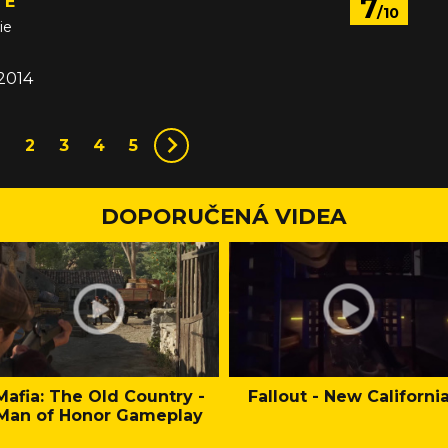
7
TE
/10
ie
 2014
1
2
3
4
5
DOPORUČENÁ VIDEA
Mafia: The Old Country -
Fallout - New Californi
Man of Honor Gameplay