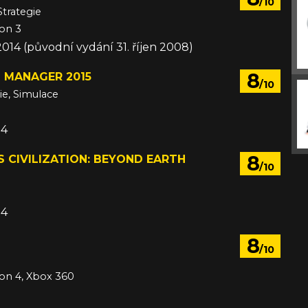
/10
Strategie
ion 3
 2014 (původní vydání 31. říjen 2008)
8
 MANAGER 2015
/10
ie, Simulace
14
8
'S CIVILIZATION: BEYOND EARTH
/10
14
8
/10
ion 4, Xbox 360