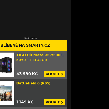
BLÍBENÉ NA SMARTY.CZ
TIGO Ultimate R5-7500F,
5070 - 1TB 32GB
43 990 KČ
KOUPIT
Battlefield 6 (PS5)
1 149 KČ
KOUPIT