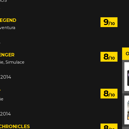
 iOS
9
LEGEND
/10
dventura
4
O
8
ENGER
/10
ie, Simulace
 2014
8
T
/10
ie
 2014
8
 CHRONICLES