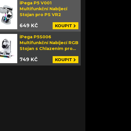
iPega P5 V001
Multifunkční Nabíjecí
Stojan pro PS VR2
649 KČ
KOUPIT
iPega P5S006
Multifunkční Nabíjecí RGB
Stojan s Chlazením pro
PS5 Slim bílý
749 KČ
KOUPIT