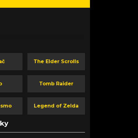
ač
The Elder Scrolls
o
Tomb Raider
ismo
Legend of Zelda
nky