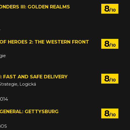
8
NDERS III: GOLDEN REALMS
/10
4
8
OF HEROES 2: THE WESTERN FRONT
/10
gie
2014
8
: FAST AND SAFE DELIVERY
/10
Strategie, Logická
2014
8
 GENERAL: GETTYSBURG
/10
 iOS