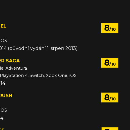
14
8
EL
/10
 iOS
014 (původní vydání 1. srpen 2013)
8
ER SAGA
/10
ie, Adventura
 PlayStation 4, Switch, Xbox One, iOS
014
8
RUSH
/10
 iOS
14