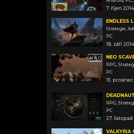
Android, PC,
7. říjen 2014
ENDLESS 
Strategie, A
PC
18. září 201
NEO SCAV
RPG, Strateg
PC
15. prosinec
DEADNAU
RPG, Strateg
PC
27. listopad
VALKYRIA