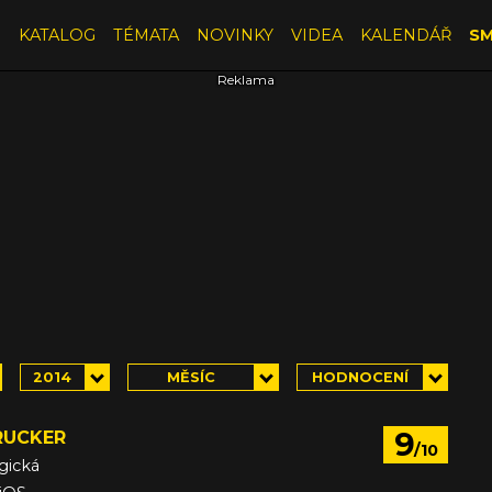
E
KATALOG
TÉMATA
NOVINKY
VIDEA
KALENDÁŘ
SM
2014
MĚSÍC
HODNOCENÍ
9
RUCKER
/10
ogická