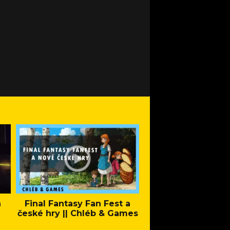
a
Final Fantasy Fan Fest a
Company of Heroes 
české hry || Chléb & Games
Stand - Trail