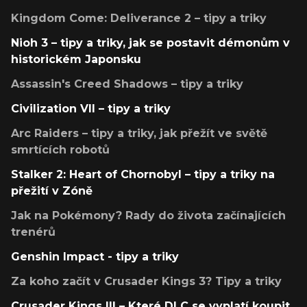
Kingdom Come: Deliverance 2 – tipy a triky
Nioh 3 – tipy a triky, jak se postavit démonům v
historickém Japonsku
Assassin's Creed Shadows – tipy a triky
Civilization VII – tipy a triky
Arc Raiders – tipy a triky, jak přežít ve světě
smrtících robotů
Stalker 2: Heart of Chornobyl – tipy a triky na
přežití v Zóně
Jak na Pokémony? Rady do života začínajících
trenérů
Genshin Impact - tipy a triky
Za koho začít v Crusader Kings 3? Tipy a triky
Crusader Kings III – Které DLC se vyplatí koupit,