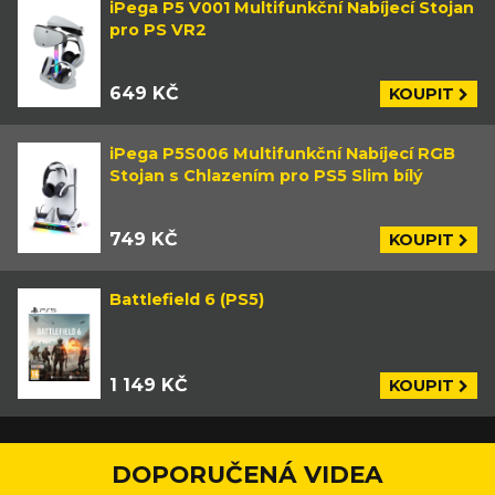
iPega P5 V001 Multifunkční Nabíjecí Stojan
pro PS VR2
649 KČ
KOUPIT
iPega P5S006 Multifunkční Nabíjecí RGB
Stojan s Chlazením pro PS5 Slim bílý
749 KČ
KOUPIT
Battlefield 6 (PS5)
1 149 KČ
KOUPIT
DOPORUČENÁ VIDEA