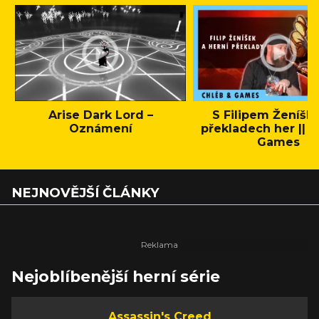
Arise Dark Lord –
S Filipem Ženíšk
Oznámení
překladech her || C
Games
NEJNOVĚJŠÍ ČLÁNKY
Nejoblíbenější herní série
Assassin's Creed