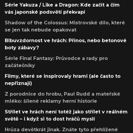
Série Yakuza / Like a Dragon: Kde začít a čím
vás japonské podsvětí překvapí
Shadow of the Colossus: Mistrovské dílo, které
se jen tak nebude opakovat
Blbuvzdornost ve hrách: Přínos, nebo betonové
boty zábavy?
Série Final Fantasy: Průvodce a rady pro
začátečníky
Filmy, které se inspirovaly hrami (ale často to
nepřiznají)
Z porodnice do hrobu, Paul Rudd a mateřské
mléko: šílené reklamy herní historie
Střílet ve hrách není totéž jako střílet v reálném
světě – i když si to dost hráčů myslí
Hrůza devětkrát jinak. Znáte tyto přehlížené