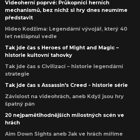
Videoherní poprvé: Průkopníci herních
mechanismů, bez nichž si hry dnes neumíme
představit
Hideo Kodžima: Legendární vývojář, který 40
let nešlápnul vedle
Tak jde čas s Heroes of Might and Magic –
historie kultovní tahovky
Tak jde čas s Civilizací – historie legendární
strategie
Tak jde čas s Assassin's Creed - historie série
Závislost na videohrách, aneb Když jsou hry
špatný pán
20 nejpamětihodnějších milostných scén ve
hrách
Aim Down Sights aneb Jak ve hrách míříme