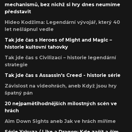
mechanismů, bez nichž si hry dnes neumíme
představit
Hideo Kodžima: Legendární vývojář, který 40
let nešlápnul vedle
Tak jde čas s Heroes of Might and Magic –
historie kultovní tahovky
Tak jde čas s Civilizací – historie legendární
strategie
Tak jde čas s Assassin's Creed - historie série
Závislost na videohrách, aneb Když jsou hry
špatný pán
20 nejpamětihodnějších milostných scén ve
hrách
Aim Down Sights aneb Jak ve hrách míříme
Série Yakuza / Like a Dragon: Kde začít a čím