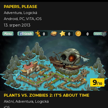
PAPERS, PLEASE
Adventura, Logická
Android, PC, VITA, iOS
13. srpen 2013
9
/10
PLANTS VS. ZOMBIES 2: IT'S ABOUT TIME
Akční, Adventura, Logická
iOS