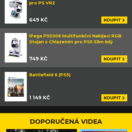
pro PS VR2
649 KČ
KOUPIT
iPega P5S006 Multifunkční Nabíjecí RGB
Stojan s Chlazením pro PS5 Slim bílý
749 KČ
KOUPIT
Battlefield 6 (PS5)
1 149 KČ
KOUPIT
DOPORUČENÁ VIDEA