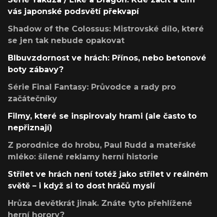
vás japonské podsvětí překvapí
Shadow of the Colossus: Mistrovské dílo, které
se jen tak nebude opakovat
Blbuvzdornost ve hrách: Přínos, nebo betonové
boty zábavy?
Série Final Fantasy: Průvodce a rady pro
začátečníky
Filmy, které se inspirovaly hrami (ale často to
nepřiznají)
Z porodnice do hrobu, Paul Rudd a mateřské
mléko: šílené reklamy herní historie
Střílet ve hrách není totéž jako střílet v reálném
světě – i když si to dost hráčů myslí
Hrůza devětkrát jinak. Znáte tyto přehlížené
herní horory?