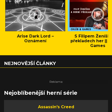
Arise Dark Lord –
S Filipem Ženíšk
Oznámení
překladech her || C
Games
NEJNOVĚJŠÍ ČLÁNKY
Nejoblíbenější herní série
Assassin's Creed