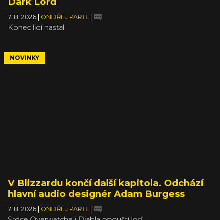
Dark Lord
7. 8. 2026
|
ONDŘEJ PARTL
|
Konec lidí nastal
NOVINKY
V Blizzardu končí další kapitola. Odchází
hlavní audio designér Adam Burgess
7. 8. 2026
|
ONDŘEJ PARTL
|
Srdce Overwatche i Diabla opouští loď