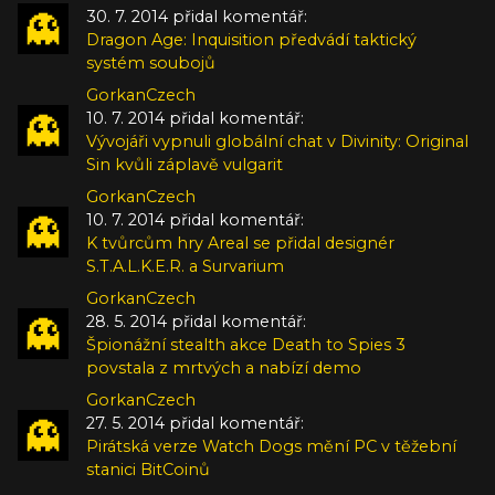
30. 7. 2014 přidal komentář:
Dragon Age: Inquisition předvádí taktický
systém soubojů
GorkanCzech
10. 7. 2014 přidal komentář:
Vývojáři vypnuli globální chat v Divinity: Original
Sin kvůli záplavě vulgarit
GorkanCzech
10. 7. 2014 přidal komentář:
K tvůrcům hry Areal se přidal designér
S.T.A.L.K.E.R. a Survarium
GorkanCzech
28. 5. 2014 přidal komentář:
Špionážní stealth akce Death to Spies 3
povstala z mrtvých a nabízí demo
GorkanCzech
27. 5. 2014 přidal komentář:
Pirátská verze Watch Dogs mění PC v těžební
stanici BitCoinů