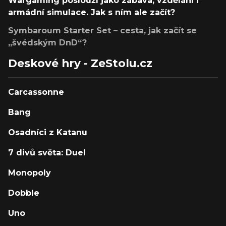
Wargaming poslouží jako zábava, vzdělání i
armádní simulace. Jak s ním ale začít?
Symbaroum Starter Set – cesta, jak začít se
„švédským DnD“?
Deskové hry - ZeStolu.cz
Carcassonne
Bang
Osadníci z Katanu
7 divů světa: Duel
Monopoly
Dobble
Uno