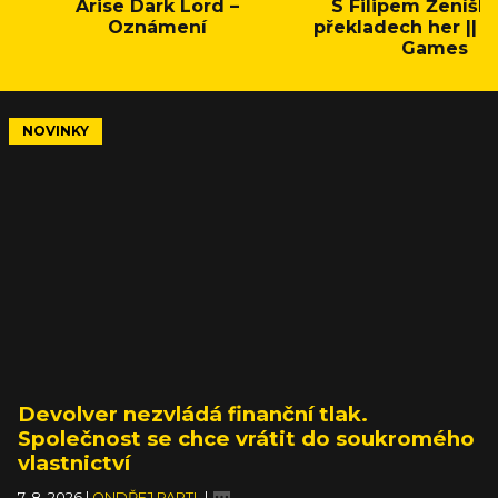
Arise Dark Lord –
S Filipem Ženíšk
Oznámení
překladech her || C
Games
NOVINKY
Devolver nezvládá finanční tlak.
Společnost se chce vrátit do soukromého
vlastnictví
7. 8. 2026
|
ONDŘEJ PARTL
|