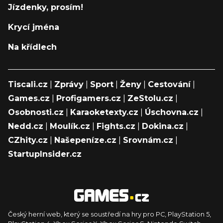
Jízdenky, prosím!
Krycí jména
Na křídlech
Tiscali.cz
|
Zprávy
|
Sport
|
Ženy
|
Cestování
|
Games.cz
|
Profigamers.cz
|
ZeStolu.cz
|
Osobnosti.cz
|
Karaoketexty.cz
|
Úschovna.cz
|
Nedd.cz
|
Moulík.cz
|
Fights.cz
|
Dokina.cz
|
CZhity.cz
|
Našepeníze.cz
|
Srovnám.cz
|
StartupInsider.cz
Český herní web, který se soustředí na hry pro PC, PlayStation 5,