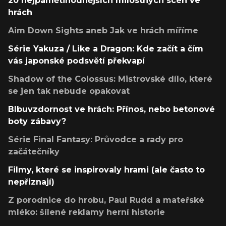
20 nejpamětihodnějších milostných scén ve
hrách
Aim Down Sights aneb Jak ve hrách míříme
Série Yakuza / Like a Dragon: Kde začít a čím
vás japonské podsvětí překvapí
Shadow of the Colossus: Mistrovské dílo, které
se jen tak nebude opakovat
Blbuvzdornost ve hrách: Přínos, nebo betonové
boty zábavy?
Série Final Fantasy: Průvodce a rady pro
začátečníky
Filmy, které se inspirovaly hrami (ale často to
nepřiznají)
Z porodnice do hrobu, Paul Rudd a mateřské
mléko: šílené reklamy herní historie