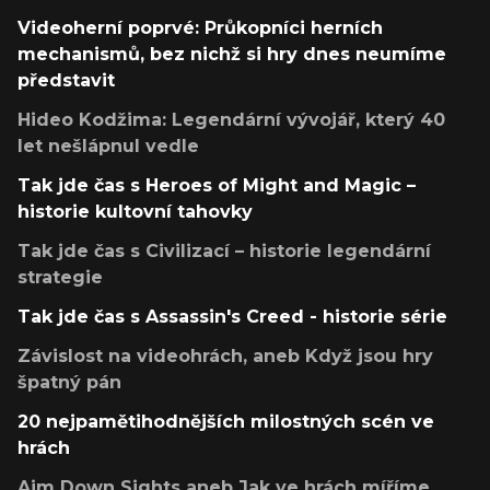
Videoherní poprvé: Průkopníci herních
mechanismů, bez nichž si hry dnes neumíme
představit
Hideo Kodžima: Legendární vývojář, který 40
let nešlápnul vedle
Tak jde čas s Heroes of Might and Magic –
historie kultovní tahovky
Tak jde čas s Civilizací – historie legendární
strategie
Tak jde čas s Assassin's Creed - historie série
Závislost na videohrách, aneb Když jsou hry
špatný pán
20 nejpamětihodnějších milostných scén ve
hrách
Aim Down Sights aneb Jak ve hrách míříme