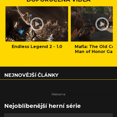
Endless Legend 2 - 1.0
Mafia: The Old Cou
Man of Honor Gam
NEJNOVĚJŠÍ ČLÁNKY
Nejoblíbenější herní série