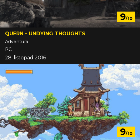
9
/10
QUERN - UNDYING THOUGHTS
Adventura
PC
28. listopad 2016
9
/10