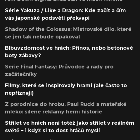
Série Yakuza / Like a Dragon: Kde začít a čím
vás japonské podsvětí překvapí
Shadow of the Colossus: Mistrovské dílo, které
se jen tak nebude opakovat
Blbuvzdornost ve hrách: Přínos, nebo betonové
boty zábavy?
Série Final Fantasy: Průvodce a rady pro
začátečníky
Filmy, které se inspirovaly hrami (ale často to
nepřiznají)
Z porodnice do hrobu, Paul Rudd a mateřské
mléko: šílené reklamy herní historie
Střílet ve hrách není totéž jako střílet v reálném
světě – i když si to dost hráčů myslí