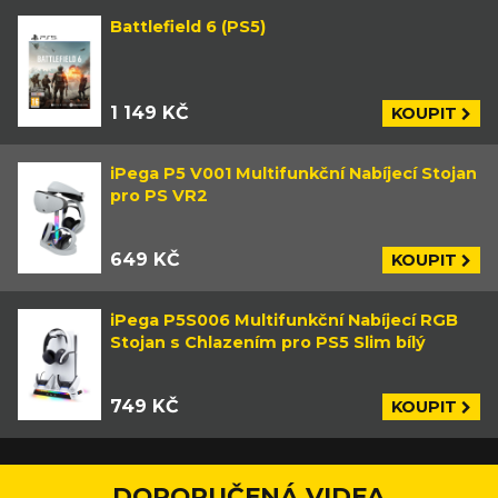
Battlefield 6 (PS5)
1 149 KČ
KOUPIT
iPega P5 V001 Multifunkční Nabíjecí Stojan
pro PS VR2
649 KČ
KOUPIT
iPega P5S006 Multifunkční Nabíjecí RGB
Stojan s Chlazením pro PS5 Slim bílý
749 KČ
KOUPIT
DOPORUČENÁ VIDEA