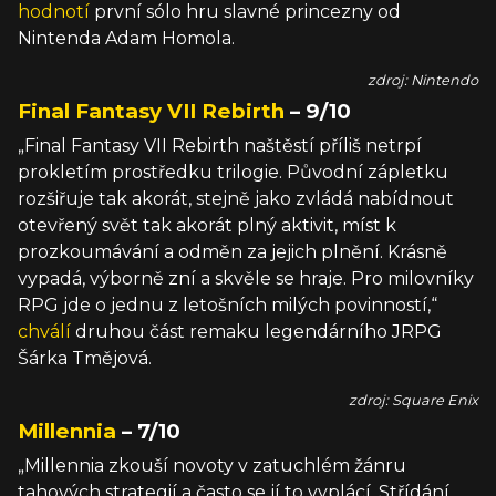
hodnotí
první sólo hru slavné princezny od
Nintenda Adam Homola.
zdroj: Nintendo
Final Fantasy VII Rebirth
– 9/10
„Final Fantasy VII Rebirth naštěstí příliš netrpí
prokletím prostředku trilogie. Původní zápletku
rozšiřuje tak akorát, stejně jako zvládá nabídnout
otevřený svět tak akorát plný aktivit, míst k
prozkoumávání a odměn za jejich plnění. Krásně
vypadá, výborně zní a skvěle se hraje. Pro milovníky
RPG jde o jednu z letošních milých povinností,“
chválí
druhou část remaku legendárního JRPG
Šárka Tmějová.
zdroj: Square Enix
Millennia
– 7/10
„Millennia zkouší novoty v zatuchlém žánru
tahových strategií a často se jí to vyplácí. Střídání