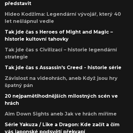
představit
Hideo Kodžima: Legendární vývojář, který 40
let nešlápnul vedle
Tak jde čas s Heroes of Might and Magic –
historie kultovní tahovky
Tak jde čas s Civilizací – historie legendární
strategie
Tak jde čas s Assassin's Creed - historie série
Závislost na videohrách, aneb Když jsou hry
špatný pán
20 nejpamětihodnějších milostných scén ve
hrách
Aim Down Sights aneb Jak ve hrách míříme
Série Yakuza / Like a Dragon: Kde začít a čím
vás japonské podsvětí překvapí