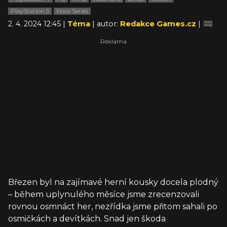
PlayStation 5
Xbox Series
2. 4. 2024 12:45 |
Téma
| autor:
Redakce Games.cz
|
Březen byl na zajímavé herní kousky docela plodný
– během uplynulého měsíce jsme zrecenzovali
rovnou osmnáct her, nezřídka jsme přitom sahali po
osmičkách a devítkách. Snad jen škoda