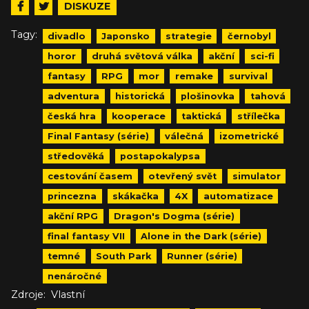
DISKUZE
Tagy:
divadlo
Japonsko
strategie
černobyl
horor
druhá světová válka
akční
sci-fi
fantasy
RPG
mor
remake
survival
adventura
historická
plošinovka
tahová
česká hra
kooperace
taktická
střílečka
Final Fantasy (série)
válečná
izometrické
středověká
postapokalypsa
cestování časem
otevřený svět
simulator
princezna
skákačka
4X
automatizace
akční RPG
Dragon's Dogma (série)
final fantasy VII
Alone in the Dark (série)
temné
South Park
Runner (série)
nenáročné
Zdroje:
Vlastní