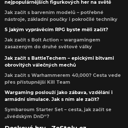
nejpopulárnějších figurkových her na světě
Jak začít s barvením modelů – potřebné
nástroje, základní poučky i pokročilé techniky
S jakým vyprávěcím RPG byste měli začít?
Jak začít s Bolt Action – wargamingem
zasazeným do druhé světové války
Jak začít s BattleTechem – epickými bitvami
obrovitých válečných mechů
Jak začít s Warhammerem 40,000? Cesta vede
přes přístupnější Kill Team
Wargaming poslouží jako zábava, vzdělání i
armádní simulace. Jak s ním ale začít?
Symbaroum Starter Set – cesta, jak začít se
„švédským DnD“?
Deskové hry - ZeStolu.cz