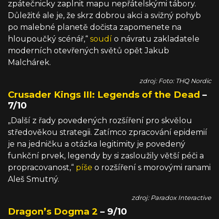
zpátečnicky zaplnit mapu nepřátelskými tábory.
Důležité ale je, že skrz dobrou akci a svižný pohyb
po malebné planetě dočista zapomenete na
hloupoučký scénář,“
soudí
o návratu zakladatele
moderních otevřených světů opět Jakub
Malchárek.
zdroj: Foto: THQ Nordic
Crusader Kings III: Legends of the Dead
–
7/10
„Další z řady povedených rozšíření pro skvělou
středověkou strategii. Zatímco zpracování epidemií
je na jedničku a otázka legitimity je povedený
funkční prvek, legendy by si zasloužily větší péči a
propracovanost,“
píše
o rozšíření s morovými ranami
Aleš Smutný.
zdroj: Paradox Interactive
Dragon’s Dogma 2
– 9/10