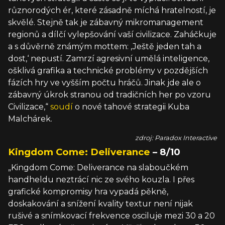
různorodých ér, které zásadně míchá hratelností, je
skvělé. Stejně tak je zábavný mikromanagement
regionů a dílčí vylepšování vaší civilizace. Zaháčkuje
a s důvěrně známým mottem: ‚Ještě jeden tah a
dost,‘ nepustí. Zamrzí agresivní umělá inteligence,
ošklivá grafika a technické problémy v pozdějších
fázích hry ve vyšším počtu hráčů. Jinak jde ale o
zábavný úkrok stranou od tradičních her po vzoru
Civilizace,“
soudí
o nové tahové strategii Kuba
Malchárek.
zdroj: Paradox Interactive
Kingdom Come: Deliverance
– 8/10
„Kingdom Come: Deliverance na slaboučkém
handheldu neztrácí nic ze svého kouzla. I přes
grafické kompromisy hra vypadá pěkně,
doskakování a snížení kvality textur není nijak
rušivé a snímkovací frekvence osciluje mezi 30 a 20