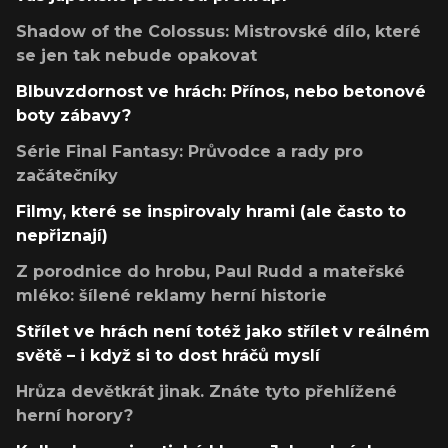
Shadow of the Colossus: Mistrovské dílo, které
se jen tak nebude opakovat
Blbuvzdornost ve hrách: Přínos, nebo betonové
boty zábavy?
Série Final Fantasy: Průvodce a rady pro
začátečníky
Filmy, které se inspirovaly hrami (ale často to
nepřiznají)
Z porodnice do hrobu, Paul Rudd a mateřské
mléko: šílené reklamy herní historie
Střílet ve hrách není totéž jako střílet v reálném
světě – i když si to dost hráčů myslí
Hrůza devětkrát jinak. Znáte tyto přehlížené
herní horory?