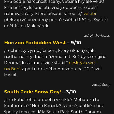
FPS podle náročnosti scény. Většina hry ale ve 30
FPS běží. Vyloženě otravné jsou občasné delší
nahrávací časy, které působí nahodile,“
velebí
překvapivě povedený port českého RPG na Switchi
opět Kuba Malchárek.
zdroj: Warhorse
Horizon Forbidden West
– 9/10
„Technicky vynikající port, který ukazuje, jak
nádherné hry dnes můžeme mít. Kéž by se engine
Decima dostal mezi více studií,“
neskrývá své
nadšení
z portu druhého Horizonu na PC Pavel
Makal.
zdroj: Sony
South Park: Snow Day!
– 3/10
„Pro koho tohle proboha vzniklo? Mohou za to
konformisté? Nebo Kanada? Nudné, krátké a bez
špetky toho, co dělá South Park South Parkem.