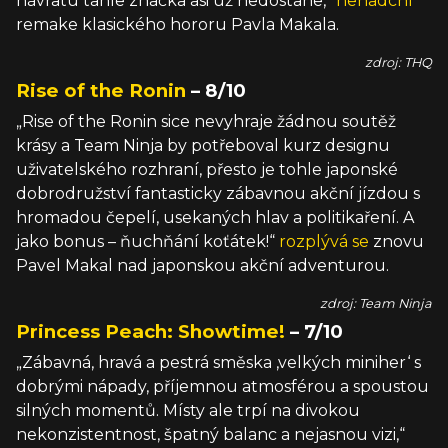
návratu tahle značka asi už nedostane,“
nenadchl
remake klasického hororu Pavla Makala.
zdroj: THQ
Rise of the Ronin
– 8/10
„Rise of the Ronin sice nevyhraje žádnou soutěž
krásy a Team Ninja by potřeboval kurz designu
uživatelského rozhraní, přesto je tohle japonské
dobrodružství fantasticky zábavnou akční jízdou s
hromadou čepelí, usekaných hlav a politikaření. A
jako bonus – ňuchňání koťátek!“
rozplývá se
znovu
Pavel Makal nad japonskou akční adventurou.
zdroj: Team Ninja
Princess Peach: Showtime!
– 7/10
„Zábavná, hravá a pestrá směska ‚velkých miniher‘ s
dobrými nápady, příjemnou atmosférou a spoustou
silných momentů. Místy ale trpí na divokou
nekonzistentnost, špatný balanc a nejasnou vizi,“