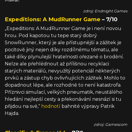
zdroj: Endnight Games
Expeditions: A MudRunner Game
– 7/10
„Expeditions: A MudRunner Game je i není novou
hrou. Pod kapotou tu tepe starý dobrý
SnowRunner, který je ale přístupnější a zážitek je
pocitově jiný nejen díky rozdílnému tématu, ale
také díky plynulejší hratelnosti ořezané o brodění.
Nelze ale přehlédnout až přílišnou recyklaci
starých materiálů, nevyužitý potenciál některých
prvků a zástup chyb ovlivňujících zážitek. Mohlo to
dopadnout lépe, ale rozhodně to není katastrofa.
Příznivci simulací, velkých pneumatik, neustálého
hledání nejlepší cesty a překonávání nesnází si tu
přijdou na své,“
hodnotí
bahnité výpravy Patrik
Hajda.
zdroj: Gamescom