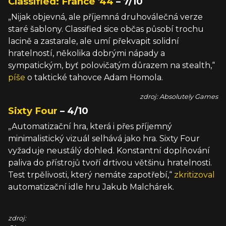
Classified: France '44
– 7/10
„Nijak objevná, ale příjemná druhoválečná verze
staré šablony. Classified sice občas působí trochu
lacině a zastarale, ale umí překvapit solidní
hratelností, několika dobrými nápady a
sympatickým, byť polovičatým důrazem na stealth,“
píše
o taktické tahovce Adam Homola.
zdroj: Absolutely Games
Sixty Four
– 4/10
„Automatizační hra, která i přes příjemný
minimalistický vizuál selhává jako hra. Sixty Four
vyžaduje neustálý dohled. Konstantní doplňování
paliva do přístrojů tvoří drtivou většinu hratelnosti.
Test trpělivosti, který nemáte zapotřebí,“
zkritizoval
automatizační idle hru Jakub Malchárek.
zdroj: