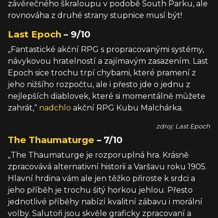
závěrečného škraloupu v podobě South Parku, ale
rovnováha z druhé strany stupnice musí být!
Last Epoch
– 9/10
„Fantastické akční RPG s propracovanými systémy,
návykovou hratelností a zajímavým zasazením. Last
Epoch sice trochu trpí chybami, které pramení z
jeho nižšího rozpočtu, ale i přesto jde o jednu z
nejlepších diablovek, které si momentálně můžete
zahrát,“
nadchlo
akční RPG Kubu Malchárka.
zdroj: Last Epoch
The Thaumaturge
– 7/10
„The Thaumaturge je rozporuplná hra. Krásně
zpracovává alternativní historii a Varšavu roku 1905.
Hlavní hrdina vám ale jen těžko přiroste k srdci a
jeho příběh je trochu šitý horkou jehlou. Přesto
jednotlivé příběhy nabízí kvalitní zábavu i morální
volby. Salutoři jsou skvěle graficky zpracovaní a