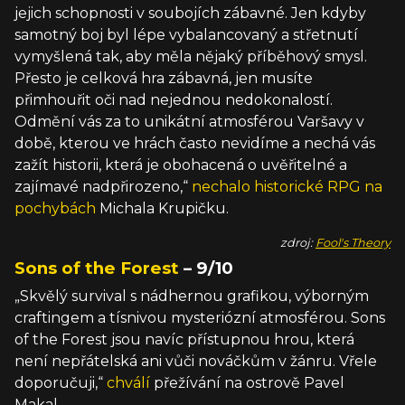
jejich schopnosti v soubojích zábavné. Jen kdyby
samotný boj byl lépe vybalancovaný a střetnutí
vymyšlená tak, aby měla nějaký příběhový smysl.
Přesto je celková hra zábavná, jen musíte
přimhouřit oči nad nejednou nedokonalostí.
Odmění vás za to unikátní atmosférou Varšavy v
době, kterou ve hrách často nevidíme a nechá vás
zažít historii, která je obohacená o uvěřitelné a
zajímavé nadpřirozeno,“
nechalo historické RPG na
pochybách
Michala Krupičku.
zdroj:
Fool's Theory
Sons of the Forest
– 9/10
„Skvělý survival s nádhernou grafikou, výborným
craftingem a tísnivou mysteriózní atmosférou. Sons
of the Forest jsou navíc přístupnou hrou, která
není nepřátelská ani vůči nováčkům v žánru. Vřele
doporučuji,“
chválí
přežívání na ostrově Pavel
Makal.