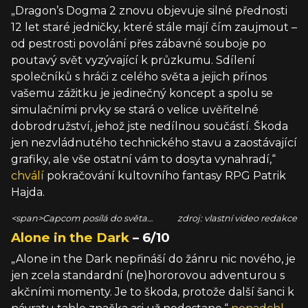
„Dragon’s Dogma 2 znovu objevuje silné přednosti
12 let staré jedničky, které stále mají čím zaujmout –
od pestrosti povolání přes zábavné souboje po
poutavý svět vyzývající k průzkumu. Sdílení
společníků s hráči z celého světa a jejich přínos
vašemu zážitku je jedinečný koncept a spolu se
simulačními prvky se stará o velice uvěřitelné
dobrodružství, jehož jste nedílnou součástí. Škoda
jen nezvládnutého technického stavu a zaostávající
grafiky, ale vše ostatní vám to dosyta vynahradí,“
chválí
pokračování kultovního fantasy RPG Patrik
Hajda.
<span>Capcom posílá do světa
zdroj: vlastní video redakce
očekávané pokračování parádního
Alone in the Dark
– 6/10
akčního RPG. Patrik vám prozradí, jak
se povedlo.</span>
„Alone in the Dark nepřináší do žánru nic nového, je
jen zcela standardní (ne)hororovou adventurou s
akčními momenty. Je to škoda, protože další šanci k