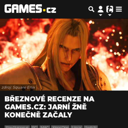
zdroj: Square Enix
BŘEZNOVÉ RECENZE NA
GAMES.CZ: JARNÍ ŽNĚ
KONEČNĚ ZAČALY
PlayStation 4
PC
MAC
Xbox One
Linux
Switch