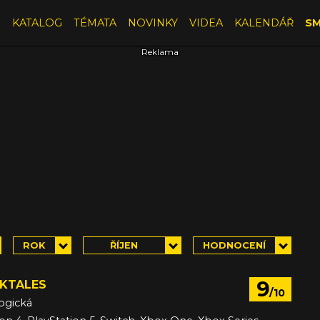
E
KATALOG
TÉMATA
NOVINKY
VIDEA
KALENDÁŘ
SM
ROK
ŘÍJEN
HODNOCENÍ
9
CKTALES
/10
ogická