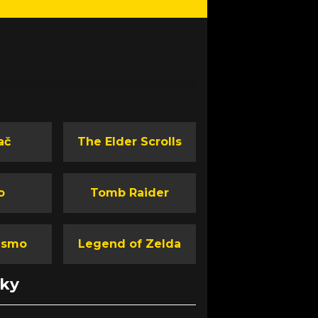
ač
The Elder Scrolls
o
Tomb Raider
ismo
Legend of Zelda
nky