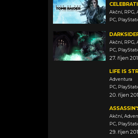
CELEBRAT
Akční, RPG, 
PC, PlayStat
11. říjen 201
DARKSIDER
Akční, RPG, 
PC, PlayStat
27. říjen 2
LIFE IS ST
Adventura
PC, PlayStat
20. říjen 20
ASSASSIN'
Akční, Adven
PC, PlayStat
29. říjen 20