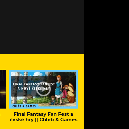
a
Final Fantasy Fan Fest a
Company of Heroes 
české hry || Chléb & Games
Stand - Trail