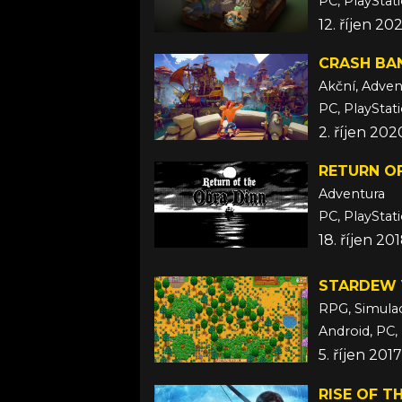
PC, PlayStat
12. říjen 20
CRASH BAN
Akční, Adven
PC, PlayStat
2. říjen 202
RETURN OF
Adventura
PC, PlayStat
18. říjen 20
STARDEW 
RPG, Simula
Android, PC, 
5. říjen 20
RISE OF T