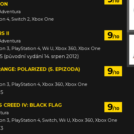
/10
ION
Adventura
ion 4, Switch 2, Xbox One
6
9
S II
/10
Adventura
ion 3, PlayStation 4, Wii U, Xbox 360, Xbox One
015 (původní vydání 14. srpen 2012)
9
RANGE: POLARIZED (5. EPIZODA)
/10
ion 3, PlayStation 4, Xbox 360, Xbox One
15
9
S CREED IV: BLACK FLAG
/10
tura
ion 3, PlayStation 4, Switch, Wii U, Xbox 360, Xbox One
13