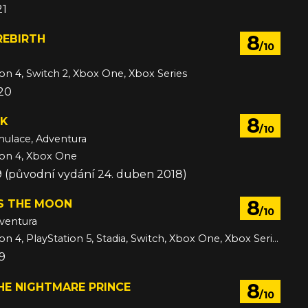
21
8
REBIRTH
/10
ion 4, Switch 2, Xbox One, Xbox Series
020
8
NK
/10
imulace, Adventura
ion 4, Xbox One
019 (původní vydání 24. duben 2018)
8
US THE MOON
/10
ventura
PC, PlayStation 4, PlayStation 5, Stadia, Switch, Xbox One, Xbox Series
19
8
THE NIGHTMARE PRINCE
/10