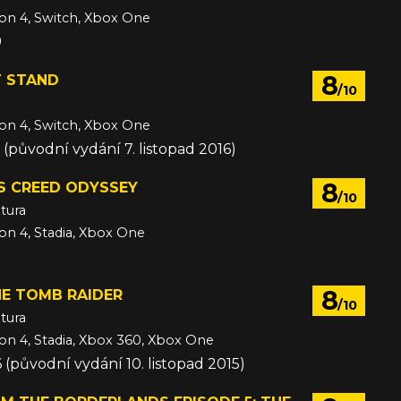
ion 4, Switch, Xbox One
9
8
T STAND
/10
ion 4, Switch, Xbox One
9 (původní vydání 7. listopad 2016)
8
S CREED ODYSSEY
/10
tura
ion 4, Stadia, Xbox One
8
8
HE TOMB RAIDER
/10
tura
ion 4, Stadia, Xbox 360, Xbox One
16 (původní vydání 10. listopad 2015)