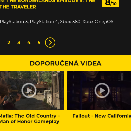
8
M THE BORDERLANDS EPISODE 5: THE
/10
THE TRAVELER
 PlayStation 3, PlayStation 4, Xbox 360, Xbox One, iOS
15
1
2
3
4
5
DOPORUČENÁ VIDEA
Mafia: The Old Country -
Fallout - New Californi
Man of Honor Gameplay