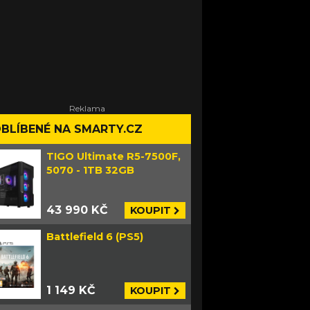
BLÍBENÉ NA SMARTY.CZ
TIGO Ultimate R5-7500F,
5070 - 1TB 32GB
43 990 KČ
KOUPIT
Battlefield 6 (PS5)
1 149 KČ
KOUPIT