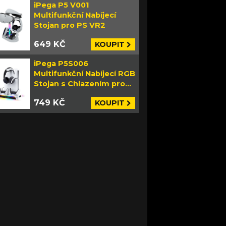
iPega P5 V001
Multifunkční Nabíjecí
Stojan pro PS VR2
649 KČ
KOUPIT
iPega P5S006
Multifunkční Nabíjecí RGB
Stojan s Chlazením pro
PS5 Slim bílý
749 KČ
KOUPIT