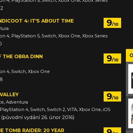
ion 4, PlayStation 5, Switch, Xbox One, Xbox Series
22
9
DICOOT 4: IT'S ABOUT TIME
/10
tura
ion 4, PlayStation 5, Switch, Xbox One, Xbox Series
0
O
9
 THE OBRA DINN
/10
ion 4, Switch, Xbox One
18
9
VALLEY
/10
ce, Adventura
PlayStation 4, Switch, Switch 2, VITA, Xbox One, iOS
17 (původní vydání 26. únor 2016)
9
HE TOMB RAIDER: 20 YEAR