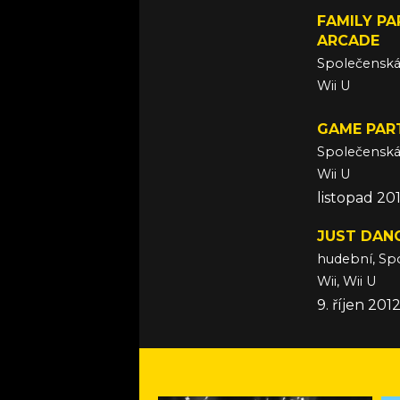
FAMILY P
ARCADE
Společensk
Wii U
listopad 20
GAME PAR
Společensk
Wii U
listopad 20
JUST DAN
hudební, Sp
Wii, Wii U
9. říjen 201