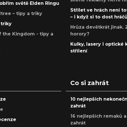
v obřím světě Elden Ringu
Střílet ve hrách není to
ree – tipy a triky
– i když si to dost hráč
triky
Hrůza devětkrát jinak. 
 the Kingdom - tipy a
horory?
Kulky, lasery i optické
y
střílení
y
Co si zahrát
nze
10 nejlepších nekonečn
zahrát
ze
16 nejlepších remaků a
recenze
zahrát