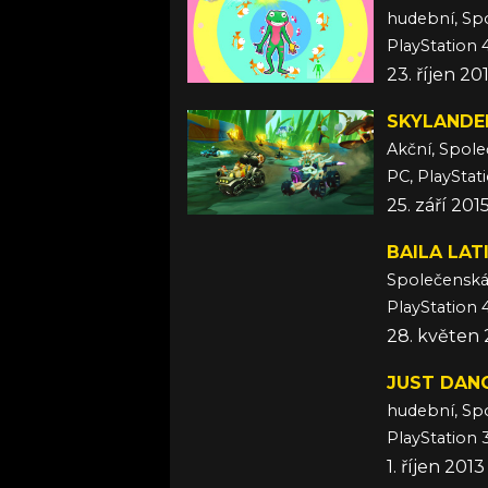
hudební, Sp
PlayStation 4
23. říjen 20
SKYLANDE
Akční, Spol
PC, PlayStat
25. září 201
BAILA LAT
Společensk
PlayStation 
28. květen 
JUST DANC
hudební, Sp
PlayStation 
1. říjen 2013