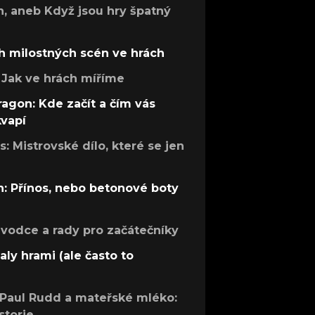
h, aneb Když jsou hry špatný
h milostných scén ve hrách
Jak ve hrách míříme
ragon: Kde začít a čím vás
kvapí
: Mistrovské dílo, které se jen
: Přínos, nebo betonové boty
růvodce a rady pro začátečníky
aly hrami (ale často to
 Paul Rudd a mateřské mléko:
storie