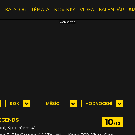
E
KATALOG
TÉMATA
NOVINKY
VIDEA
KALENDÁŘ
SM
ROK
MĚSÍC
HODNOCENÍ
10
EGENDS
/10
bní, Společenská