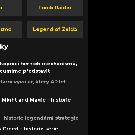
o
Tomb Raider
ismo
Legend of Zelda
nky
ůkopníci herních mechanismů,
 neumíme představit
rní vývojář, který 40 let
f Might and Magic – historie
 – historie legendární strategie
s Creed - historie série