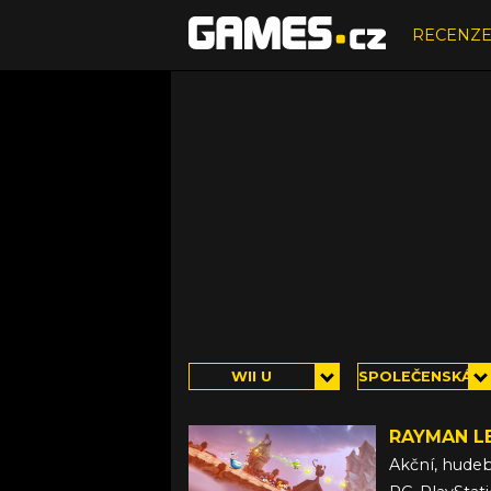
RECENZ
WII U
SPOLEČENSKÁ
RAYMAN L
Akční, hude