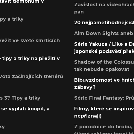
postavit démonům v
Závislost na videohrác
pán
py a triky
20 nejpamětihodnějšíc
Aim Down Sights aneb 
přežít ve světě smrtících
Série Yakuza / Like a D
japonské podsvětí pře
tipy a triky na přežití v
Shadow of the Colossus
tak nebude opakovat
ota začínajících trenérů
Blbuvzdornost ve hrách
zábavy?
 3? Tipy a triky
Série Final Fantasy: P
se vyplatí koupit, a
Filmy, které se inspirov
nepřiznají)
ky
Z porodnice do hrobu,
šílené reklamy herní hi