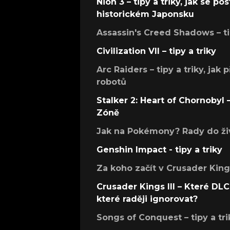
Nioh 3 – tipy a triky, jak se 
historickém Japonsku
Assassin's Creed Shadows – ti
Civilization VII – tipy a triky
Arc Raiders – tipy a triky, jak 
robotů
Stalker 2: Heart of Chornobyl – 
Zóně
Jak na Pokémony? Rady do živ
Genshin Impact - tipy a triky
Za koho začít v Crusader Kings
Crusader Kings III – Které DLC 
které raději ignorovat?
Songs of Conquest – tipy a tri