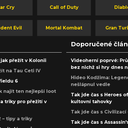
ar Cry
Call of Duty
Diabl
dent Evil
Mortal Kombat
Gran Tur
Doporučené člá
jak přežít v Kolonii
Videoherní poprvé: Pr
bez nichž si hry dnes
žít na Tau Ceti IV
Hideo Kodžima: Legendá
fieldu 6
nešlápnul vedle
k najít ten nejlepší loot
Tak jde čas s Heroes o
a triky pro přežití v
kultovní tahovky
Tak jde čas s Civilizací
 tipy a triky
Tak jde čas s Assassin'