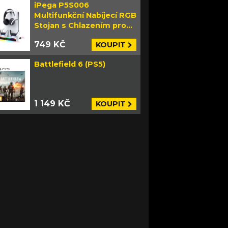
iPega P5S006
Multifunkční Nabíjecí RGB
Stojan s Chlazením pro
PS5 Slim bílý
749 KČ
KOUPIT
Battlefield 6 (PS5)
1 149 KČ
KOUPIT