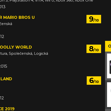
ion 3, PlayStation 4, VITA, Wii U, Xbox 360, Xbox One
013
9
R MARIO BROS U
/10
ečenská
012
O
8
WOOLLY WORLD
/10
tura, Společenská, Logická
2015
6
 LAND
/10
á
12
E 2019