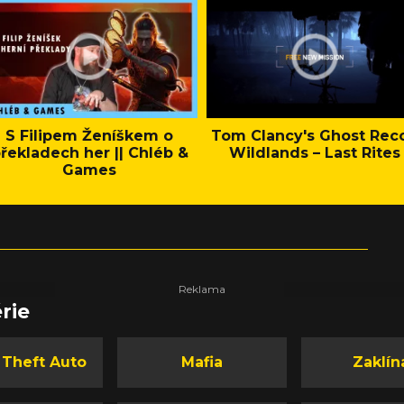
S Filipem Ženíškem o
Tom Clancy's Ghost Rec
řekladech her || Chléb &
Wildlands – Last Rites
Games
rie
 Theft Auto
Mafia
Zaklín