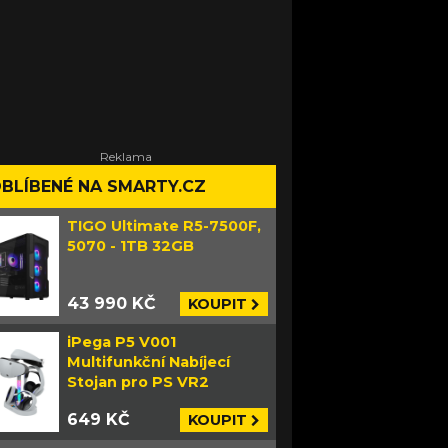
BLÍBENÉ NA SMARTY.CZ
TIGO Ultimate R5-7500F,
5070 - 1TB 32GB
43 990 KČ
KOUPIT
iPega P5 V001
Multifunkční Nabíjecí
Stojan pro PS VR2
649 KČ
KOUPIT