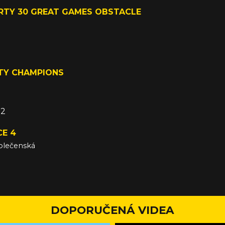
ARTY 30 GREAT GAMES OBSTACLE
á
12
TY CHAMPIONS
á
12
CE 4
olečenská
2
DOPORUČENÁ VIDEA