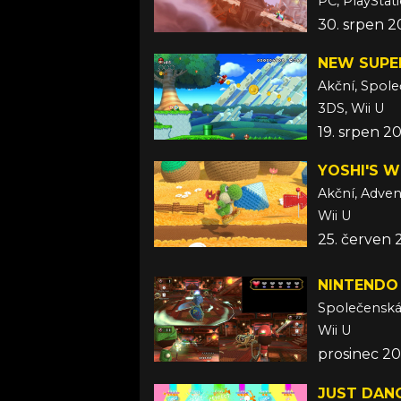
PC, PlayStat
30. srpen 2
NEW SUPE
Akční, Spol
3DS, Wii U
19. srpen 2
YOSHI'S 
Akční, Adven
Wii U
25. červen 
NINTENDO
Společensk
Wii U
prosinec 20
JUST DANC