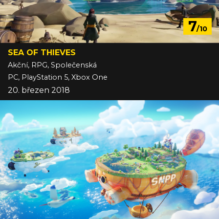
7
/10
SEA OF THIEVES
Akční, RPG, Společenská
PC, PlayStation 5, Xbox One
20. březen 2018