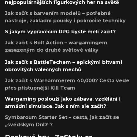
nejpopulárnějších figurkových her na světě
Jak začít s barvením modelů – potřebné
nástroje, základní poučky i pokročilé techniky
S jakým vyprávěcím RPG byste měli začít?
Jak začít s Bolt Action – wargamingem
zasazeným do druhé světové války
Jak začít s BattleTechem – epickými bitvami
obrovitých válečných mechů
Jak začít s Warhammerem 40,000? Cesta vede
přes přístupnější Kill Team
Wargaming poslouží jako zábava, vzdělání i
armádní simulace. Jak s ním ale začít?
Symbaroum Starter Set – cesta, jak začít se
„švédským DnD“?