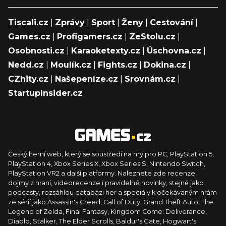
Tiscali.cz
|
Zprávy
|
Sport
|
Ženy
|
Cestování
|
Games.cz
|
Profigamers.cz
|
ZeStolu.cz
|
Osobnosti.cz
|
Karaoketexty.cz
|
Úschovna.cz
|
Nedd.cz
|
Moulík.cz
|
Fights.cz
|
Dokina.cz
|
CZhity.cz
|
Našepeníze.cz
|
Srovnám.cz
|
StartupInsider.cz
Český herní web, který se soustředí na hry pro PC, PlayStation 5,
PlayStation 4, Xbox Series X, Xbox Series S, Nintendo Switch,
PlayStation VR2 a další platformy. Naleznete zde recenze,
dojmy z hraní, videorecenze i pravidelné novinky, stejně jako
podcasty, rozsáhlou databázi her a speciály k očekávaným hrám
ze sérií jako Assassin's Creed, Call of Duty, Grand Theft Auto, The
Legend of Zelda, Final Fantasy, Kingdom Come: Deliverance,
Diablo, Stalker, The Elder Scrolls, Baldur's Gate, Hogwart's