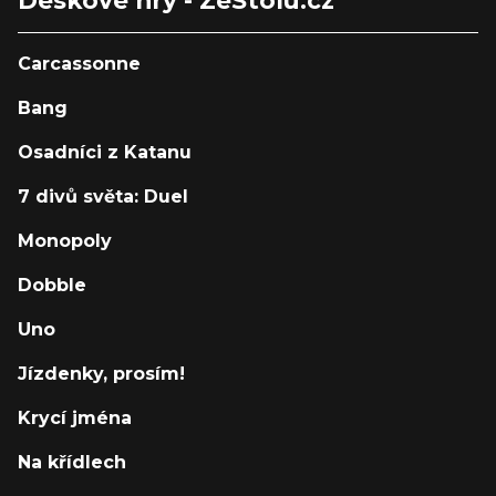
Deskové hry - ZeStolu.cz
Carcassonne
Bang
Osadníci z Katanu
7 divů světa: Duel
Monopoly
Dobble
Uno
Jízdenky, prosím!
Krycí jména
Na křídlech