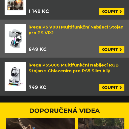
1 149 KČ
KOUPIT
iPega P5 V001 Multifunkční Nabíjecí Stojan
pro PS VR2
649 KČ
KOUPIT
iPega P5S006 Multifunkční Nabíjecí RGB
Stojan s Chlazením pro PS5 Slim bílý
749 KČ
KOUPIT
DOPORUČENÁ VIDEA