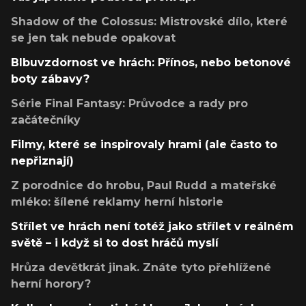
Shadow of the Colossus: Mistrovské dílo, které
se jen tak nebude opakovat
Blbuvzdornost ve hrách: Přínos, nebo betonové
boty zábavy?
Série Final Fantasy: Průvodce a rady pro
začátečníky
Filmy, které se inspirovaly hrami (ale často to
nepřiznají)
Z porodnice do hrobu, Paul Rudd a mateřské
mléko: šílené reklamy herní historie
Střílet ve hrách není totéž jako střílet v reálném
světě – i když si to dost hráčů myslí
Hrůza devětkrát jinak. Znáte tyto přehlížené
herní horory?