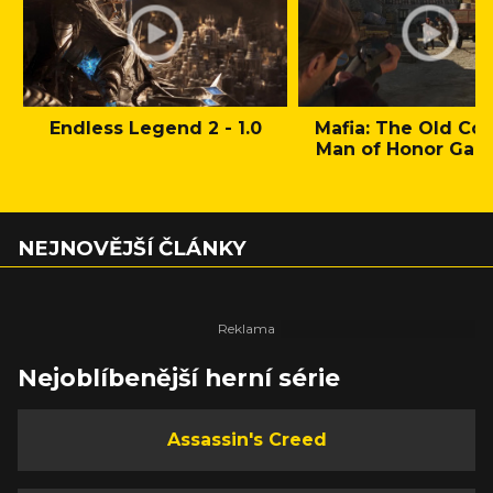
Endless Legend 2 - 1.0
Mafia: The Old Cou
Man of Honor Gam
NEJNOVĚJŠÍ ČLÁNKY
Nejoblíbenější herní série
Assassin's Creed