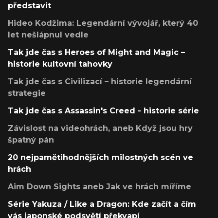
představit
Hideo Kodžima: Legendární vývojář, který 40
let nešlápnul vedle
Tak jde čas s Heroes of Might and Magic –
historie kultovní tahovky
Tak jde čas s Civilizací – historie legendární
strategie
Tak jde čas s Assassin's Creed - historie série
Závislost na videohrách, aneb Když jsou hry
špatný pán
20 nejpamětihodnějších milostných scén ve
hrách
Aim Down Sights aneb Jak ve hrách míříme
Série Yakuza / Like a Dragon: Kde začít a čím
vás japonské podsvětí překvapí